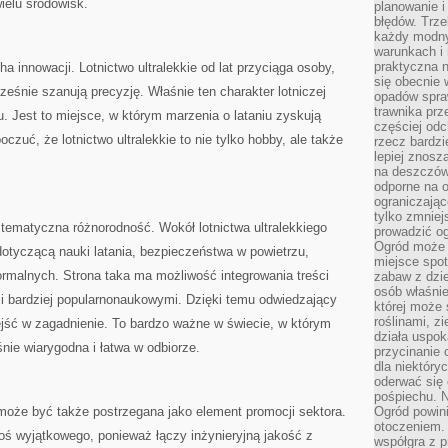
ielu środowisk.
planowanie 
błędów. Trz
każdy modny
warunkach i 
praktyczna 
a innowacji. Lotnictwo ultralekkie od lat przyciąga osoby,
się obecnie 
ześnie szanują precyzję. Właśnie ten charakter lotniczej
opadów spraw
trawnika prz
. Jest to miejsce, w którym marzenia o lataniu zyskują
częściej odc
oczuć, że lotnictwo ultralekkie to nie tylko hobby, ale także
rzecz bardzi
lepiej znosz
na deszczówk
odporne na o
ograniczając
tylko zmniej
tematyczna różnorodność. Wokół lotnictwa ultralekkiego
prowadzić og
Ogród może p
tyczącą nauki latania, bezpieczeństwa w powietrzu,
miejsce spot
formalnych. Strona taka ma możliwość integrowania treści
zabaw z dzie
osób właśnie
ami bardziej popularnonaukowymi. Dzięki temu odwiedzający
której może 
roślinami, z
jść w zagadnienie. To bardzo ważne w świecie, w którym
działa uspok
nie wiarygodna i łatwa w odbiorze.
przycinanie 
dla niektóry
oderwać się 
pośpiechu. N
 może być także postrzegana jako element promocji sektora.
Ogród powin
otoczeniem.
coś wyjątkowego, ponieważ łączy inżynieryjną jakość z
współgra z p