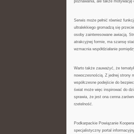
poznawania, ale także motywację d
Serwis może pełnić również funkcj
ultralekkiego gromadzą się przecież
osoby zainteresowane awiacją. Stro
atrakcyjnej formie, ma szansę sta
wzmacnia współdziałanie pomiędzy
Warto także zauważyć, że tematyka
nowoczesnością. Z jednej strony 
współczesne podejście do bezpiecz
świat może więc inspirować do dzi
sprawia, że jest ona cenna zarówno
rzetelność.
Podkarpackie Powiązanie Kooperac
specjalistyczny portal informacyjn