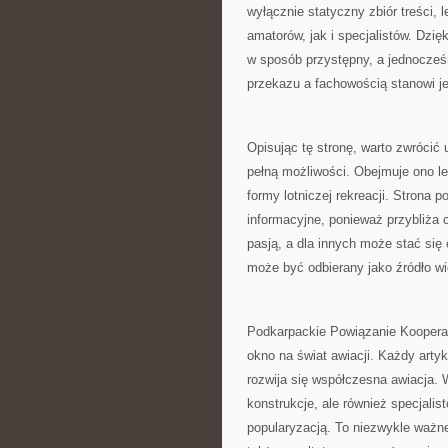
wyłącznie statyczny zbiór treści,
amatorów, jak i specjalistów. Dzi
w sposób przystępny, a jednocześ
przekazu a fachowością stanowi j
Opisując tę stronę, warto zwrócić 
pełną możliwości. Obejmuje ono lek
formy lotniczej rekreacji. Strona
informacyjne, ponieważ przybliża o
pasją, a dla innych może stać się 
może być odbierany jako źródło wi
Podkarpackie Powiązanie Kooperacy
okno na świat awiacji. Każdy artyk
rozwija się współczesna awiacja. 
konstrukcje, ale również specjalis
popularyzacją. To niezwykle ważne