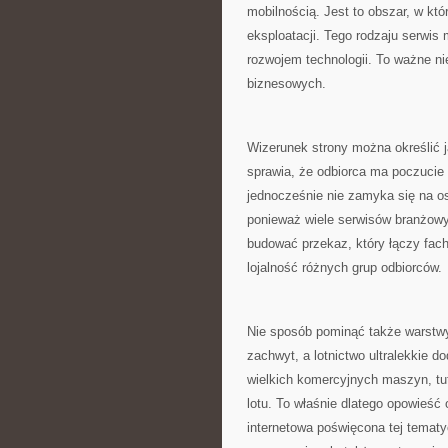
mobilnością. Jest to obszar, w kt
eksploatacji. Tego rodzaju serwis
rozwojem technologii. To ważne nie
biznesowych.
Wizerunek strony można określić j
sprawia, że odbiorca ma poczucie 
jednocześnie nie zamyka się na o
ponieważ wiele serwisów branżowy
budować przekaz, który łączy fac
lojalność różnych grup odbiorców.
Nie sposób pominąć także warstwy 
zachwyt, a lotnictwo ultralekkie 
wielkich komercyjnych maszyn, tu
lotu. To właśnie dlatego opowieść 
internetowa poświęcona tej temat