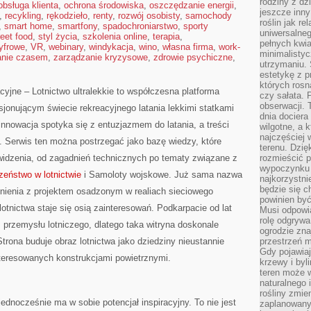
rodziny z dz
obsługa klienta
,
ochrona środowiska
,
oszczędzanie energii
,
jeszcze inny
,
recykling
,
rękodzieło
,
renty
,
rozwój osobisty
,
samochody
roślin jak r
,
smart home
,
smartfony
,
spadochroniarstwo
,
sporty
uniwersalneg
reet food
,
styl życia
,
szkolenia online
,
terapia
,
pełnych kwia
cyfrowe
,
VR
,
webinary
,
windykacja
,
wino
,
własna firma
,
work-
minimalistyc
anie czasem
,
zarządzanie kryzysowe
,
zdrowie psychiczne
,
utrzymaniu. 
estetykę z p
których rosn
jne – Lotnictwo ultralekkie to współczesna platforma
czy sałata. 
obserwacji. 
asjonującym świecie rekreacyjnego latania lekkimi statkami
dnia dociera
innowacja spotyka się z entuzjazmem do latania, a treści
wilgotne, a 
najczęściej w
. Serwis ten można postrzegać jako bazę wiedzy, które
terenu. Dzię
 widzenia, od zagadnień technicznych po tematy związane z
rozmieścić p
wypoczynku n
zeństwo w lotnictwie
i Samoloty wojskowe. Już sama nazwa
najkorzystni
będzie się c
nienia z projektem osadzonym w realiach sieciowego
powinien być
lotnictwa staje się osią zainteresowań. Podkarpacie od lat
Musi odpowi
rolę odgrywa
przemysłu lotniczego, dlatego taka witryna doskonale
ogrodzie znaj
trona buduje obraz lotnictwa jako dziedziny nieustannie
przestrzeń 
Gdy pojawia
interesowanych konstrukcjami powietrznymi.
krzewy i byl
teren może w
naturalnego 
rośliny zmie
 jednocześnie ma w sobie potencjał inspiracyjny. To nie jest
zaplanowany 