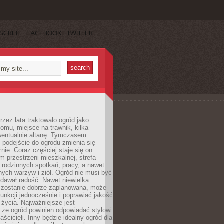
SCRIBE
FACEBOOK
TWITTER
rzez lata traktowało ogród jako
omu, miejsce na trawnik, kilka
wentualnie altanę. Tymczasem
podejście do ogrodu zmienia się
nie. Coraz częściej staje się on
m przestrzeni mieszkalnej, strefą
rodzinnych spotkań, pracy, a nawet
ych warzyw i ziół. Ogród nie musi być
dawał radość. Nawet niewielka
li zostanie dobrze zaplanowana, może
 funkcji jednocześnie i poprawiać jakość
życia. Najważniejsze jest
 że ogród powinien odpowiadać stylowi
aścicieli. Inny będzie idealny ogród dla