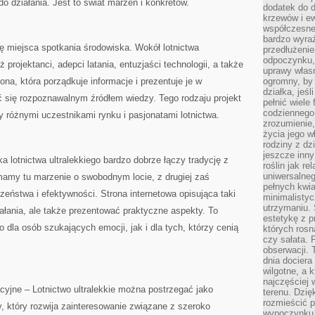
o działania. Jest to świat marzeń i konkretów.
dodatek do d
krzewów i e
współczesne 
bardzo wyraź
ę miejsca spotkania środowiska. Wokół lotnictwa
przedłużenie
odpoczynku, 
 projektanci, adepci latania, entuzjaści technologii, a także
uprawy własn
na, która porządkuje informacje i prezentuje je w
ogromny, by 
działka, jeś
ć się rozpoznawalnym źródłem wiedzy. Tego rodzaju projekt
pełnić wiele
codziennego 
 różnymi uczestnikami rynku i pasjonatami lotnictwa.
zrozumienie,
życia jego wł
rodziny z dz
jeszcze inny
 lotnictwa ultralekkiego bardzo dobrze łączy tradycję z
roślin jak r
uniwersalneg
mamy tu marzenie o swobodnym locie, z drugiej zaś
pełnych kwia
eństwa i efektywności. Strona internetowa opisująca taki
minimalistyc
utrzymaniu. 
ałania, ale także prezentować praktyczne aspekty. To
estetykę z p
 dla osób szukających emocji, jak i dla tych, którzy cenią
których rosn
czy sałata. 
obserwacji. 
dnia dociera
wilgotne, a 
najczęściej w
yjne – Lotnictwo ultralekkie można postrzegać jako
terenu. Dzię
rozmieścić p
y, który rozwija zainteresowanie związane z szeroko
wypoczynku n