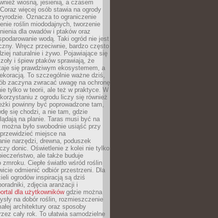
ównież wiosną, jesienią, a czasem
Coraz więcej osób stawia na ogrody
zyrodzie. Oznacza to ograniczenie
enie roślin miododajnych, tworzenie
nienia dla owadów i ptaków oraz
podarowanie wodą. Taki ogród nie jest
czny. Wręcz przeciwnie, bardzo często
ziej naturalnie i żywo. Pojawiające się
zoły i śpiew ptaków sprawiają, że
staje się prawdziwym ekosystemem, a
dekoracją. To szczególnie ważne dziś,
sób zaczyna zwracać uwagę na ochronę
ie tylko w teorii, ale też w praktyce. W
orzystaniu z ogrodu liczy się również
eżki powinny być poprowadzone tam,
dę się chodzi, a nie tam, gdzie
glądają na planie. Taras musi być na
y można było swobodnie usiąść przy
 przewidzieć miejsce na
nie narzędzi, drewna, poduszek
zy donic. Oświetlenie z kolei nie tylko
ieczeństwo, ale także buduje
 zmroku. Ciepłe światło wśród roślin
wicie odmienić odbiór przestrzeni. Dla
ieli ogrodów inspiracją są dziś
oradniki, zdjęcia aranżacji i
ortal dla użytkowników
gdzie można
sły na dobór roślin, rozmieszczenie
łej architektury oraz sposoby
przez cały rok. To ułatwia samodzielne