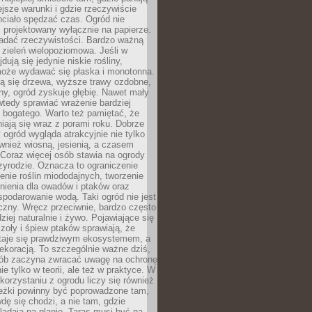
ejsze warunki i gdzie rzeczywiście
hciało spędzać czas. Ogród nie
 projektowany wyłącznie na papierze.
adać rzeczywistości. Bardzo ważną
 zieleń wielopoziomowa. Jeśli w
dują się jedynie niskie rośliny,
może wydawać się płaska i monotonna.
ją się drzewa, wyższe trawy ozdobne,
iny, ogród zyskuje głębię. Nawet mały
tedy sprawiać wrażenie bardziej
i bogatego. Warto też pamiętać, że
niają się wraz z porami roku. Dobrze
ogród wygląda atrakcyjnie nie tylko
ównież wiosną, jesienią, a czasem
Coraz więcej osób stawia na ogrody
zyrodzie. Oznacza to ograniczenie
enie roślin miododajnych, tworzenie
nienia dla owadów i ptaków oraz
podarowanie wodą. Taki ogród nie jest
czny. Wręcz przeciwnie, bardzo często
ziej naturalnie i żywo. Pojawiające się
zoły i śpiew ptaków sprawiają, że
staje się prawdziwym ekosystemem, a
dekoracją. To szczególnie ważne dziś,
sób zaczyna zwracać uwagę na ochronę
ie tylko w teorii, ale też w praktyce. W
orzystaniu z ogrodu liczy się również
eżki powinny być poprowadzone tam,
dę się chodzi, a nie tam, gdzie
glądają na planie. Taras musi być na