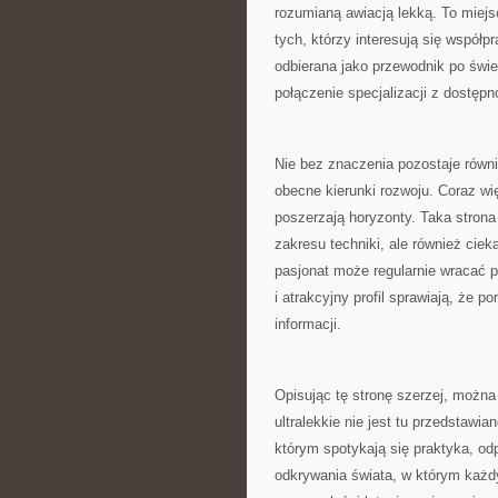
rozumianą awiacją lekką. To miejsc
tych, którzy interesują się wspó
odbierana jako przewodnik po świeci
połączenie specjalizacji z dostępn
Nie bez znaczenia pozostaje równie
obecne kierunki rozwoju. Coraz wię
poszerzają horyzonty. Taka strona
zakresu techniki, ale również ciek
pasjonat może regularnie wracać p
i atrakcyjny profil sprawiają, że p
informacji.
Opisując tę stronę szerzej, można
ultralekkie nie jest tu przedstawia
którym spotykają się praktyka, o
odkrywania świata, w którym każdy 