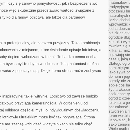
materiałów, 
órym liczy się zarówno pomysłowość, jak i bezpieczeństwo
tradycyjnym
 może więc skutecznie przedstawiać wartości związane z
otoczeniu bu
naturalnych 
 tylko dla fanów lotnictwa, ale także dla partnerów
liczbą dodat
wprowadzić 
jedna dobrze
niż dziesiąt
ogrodzie dłu
kształt i w
ako profesjonalny, ale zarazem przyjazny. Taka kombinacja
również się 
obcowania z miejscem, które świadomie opisuje lotnictwo, a
kilka lat mo
pojawiają si
soby dopiero wchodzące w temat. To bardzo cenna cecha,
czasu, jaką 
Dlatego ogró
ch bywa zbyt trudnych w odbiorze. Tutaj natomiast można
zamkniętym 
howość z popularyzacją. Dzięki temu strona może zdobywać
jako żywą pr
domem i jeg
ogrody nie 
sobie coś b
życia właści
codzienne ry
inspiracyjnej takiej witrynie. Lotnictwo od zawsze budziło
ogród z dzie
relaksu, a j
dodatkowo przyciąga kameralnością. W odróżnieniu od
naturalność
taj odbiorca częściej myśli o indywidualnym doświadczeniu
stworzenia m
teren wokół 
o lotnictwie ultralekkim może być tak porywająca. Strona
uspokajać, i
yce ma szansę wzbudzać w czytelnikach nie tylko chęć
zakorzenien
Wiele osób p