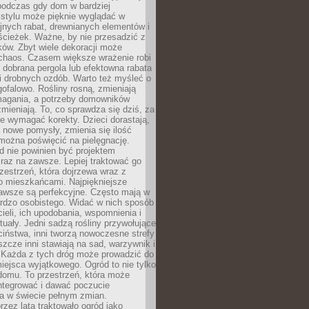
podczas gdy dom w bardziej
 stylu może pięknie wyglądać w
jnych rabat, drewnianych elementów i
ścieżek. Ważne, by nie przesadzić z
ków. Zbyt wiele dekoracji może
chaos. Czasem większe wrażenie robi
 dobrana pergola lub efektowna rabata
ki drobnych ozdób. Warto też myśleć o
gofalowo. Rośliny rosną, zmieniają
ymagania, a potrzeby domowników
zmieniają. To, co sprawdza się dziś, za
że wymagać korekty. Dzieci dorastają,
ę nowe pomysły, zmienia się ilość
można poświęcić na pielęgnację.
d nie powinien być projektem
raz na zawsze. Lepiej traktować go
zestrzeń, która dojrzewa wraz z
o mieszkańcami. Najpiękniejsze
zawsze są perfekcyjne. Często mają w
ardzo osobistego. Widać w nich sposób
cieli, ich upodobania, wspomnienia i
tuały. Jedni sadzą rośliny przywołujące
ciństwa, inni tworzą nowoczesne strefy
eszcze inni stawiają na sad, warzywnik i
. Każda z tych dróg może prowadzić do
iejsca wyjątkowego. Ogród to nie tylko
domu. To przestrzeń, która może
ntegrować i dawać poczucie
ia w świecie pełnym zmian.
rzez lata traktowało ogród jako