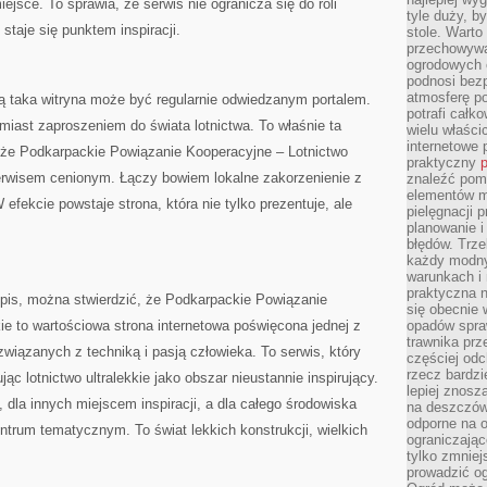
ejsce. To sprawia, że serwis nie ogranicza się do roli
tyle duży, b
 staje się punktem inspiracji.
stole. Warto
przechowywa
ogrodowych c
podnosi bezp
atmosferę po
 taka witryna może być regularnie odwiedzanym portalem.
potrafi całko
iast zaproszeniem do świata lotnictwa. To właśnie ta
wielu właścic
internetowe p
 że Podkarpackie Powiązanie Kooperacyjne – Lotnictwo
praktyczny
p
serwisem cenionym. Łączy bowiem lokalne zakorzenienie z
znaleźć pomy
elementów ma
efekcie powstaje strona, która nie tylko prezentuje, ale
pielęgnacji 
planowanie 
błędów. Trz
każdy modny
warunkach i 
praktyczna 
is, można stwierdzić, że Podkarpackie Powiązanie
się obecnie 
kie to wartościowa strona internetowa poświęcona jednej z
opadów spraw
trawnika prz
 związanych z techniką i pasją człowieka. To serwis, który
częściej odc
rzecz bardzi
ąc lotnictwo ultralekkie jako obszar nieustannie inspirujący.
lepiej znosz
 dla innych miejscem inspiracji, a dla całego środowiska
na deszczówk
odporne na o
trum tematycznym. To świat lekkich konstrukcji, wielkich
ograniczając
tylko zmniej
prowadzić og