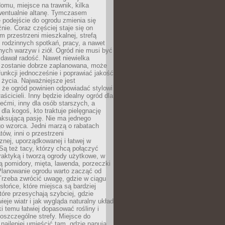
omu, miejsce na trawnik, kilka
wentualnie altanę. Tymczasem
podejście do ogrodu zmienia się
nie. Coraz częściej staje się on
m przestrzeni mieszkalnej, strefą
rodzinnych spotkań, pracy, a nawet
ych warzyw i ziół. Ogród nie musi być
dawał radość. Nawet niewielka
li zostanie dobrze zaplanowana, może
 funkcji jednocześnie i poprawiać jakość
życia. Najważniejsze jest
 że ogród powinien odpowiadać stylowi
aścicieli. Inny będzie idealny ogród dla
iećmi, inny dla osób starszych, a
 dla kogoś, kto traktuje pielęgnację
elaksującą pasję. Nie ma jednego
o wzorca. Jedni marzą o rabatach
tów, inni o przestrzeni
znej, uporządkowanej i łatwej w
Są też tacy, którzy chcą połączyć
raktyką i tworzą ogrody użytkowe, w
ą pomidory, mięta, lawenda, porzeczki
Planowanie ogrodu warto zacząć od
Trzeba zwrócić uwagę, gdzie w ciągu
 słońce, które miejsca są bardziej
które przesychają szybciej, gdzie
ieje wiatr i jak wygląda naturalny układ
ki temu łatwiej dopasować rośliny i
oszczególne strefy. Miejsce do
ajlepiej umieścić tam, gdzie panują