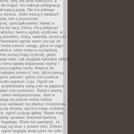
iećmi, inny dla osób starszych, a
 dla kogoś, kto traktuje pielęgnację
elaksującą pasję. Nie ma jednego
o wzorca. Jedni marzą o rabatach
tów, inni o przestrzeni
znej, uporządkowanej i łatwej w
Są też tacy, którzy chcą połączyć
raktyką i tworzą ogrody użytkowe, w
ą pomidory, mięta, lawenda, porzeczki
Planowanie ogrodu warto zacząć od
Trzeba zwrócić uwagę, gdzie w ciągu
 słońce, które miejsca są bardziej
które przesychają szybciej, gdzie
ieje wiatr i jak wygląda naturalny układ
ki temu łatwiej dopasować rośliny i
oszczególne strefy. Miejsce do
ajlepiej umieścić tam, gdzie panują
ejsze warunki i gdzie rzeczywiście
hciało spędzać czas. Ogród nie
 projektowany wyłącznie na papierze.
adać rzeczywistości. Bardzo ważną
 zieleń wielopoziomowa. Jeśli w
dują się jedynie niskie rośliny,
może wydawać się płaska i monotonna.
ją się drzewa, wyższe trawy ozdobne,
iny, ogród zyskuje głębię. Nawet mały
tedy sprawiać wrażenie bardziej
i bogatego. Warto też pamiętać, że
niają się wraz z porami roku. Dobrze
ogród wygląda atrakcyjnie nie tylko