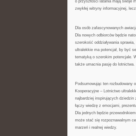
o przyszłości latania mają swoje mi
zwykłej witryny informacyjnej, lecz
Dla osób zafascynowanych awiacją
Dla nowych odbiorców będzie natom
szerokość oddziaływania sprawia,
ultralekkie ma potencjał, by być 
tematyką o szerokim potencjale. W 
także umacnia pasję do lotnictwa.
Podsumowując ten rozbudowany op
Kooperacyjne – Lotnictwo ultralek
najbardziej inspirujących dziedzin
łączy wiedzę z emocjami, prezentuj
Dla jednych będzie przewodnikiem,
może stać się rozpoznawalnym cen
marzeń i realnej wiedzy.