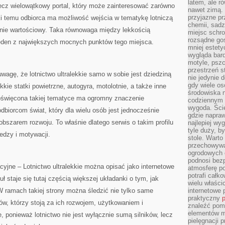
latem, ale r
 lecz wielowątkowy portal, który może zainteresować zarówno
nawet zimą. 
przyjazne pr
ęki temu odbiorca ma możliwość wejścia w tematykę lotniczą
chemii, sadz
nie wartościowy. Taka równowaga między lekkością
miejsc schro
rozsądne gos
eden z największych mocnych punktów tego miejsca.
mniej estety
wygląda bard
motyle, pszc
przestrzeń 
uwagę, że lotnictwo ultralekkie samo w sobie jest dziedziną
nie jedynie 
gdy wiele o
kie statki powietrzne, autogyra, motolotnie, a także inne
środowiska n
 poświęcona takiej tematyce ma ogromny znaczenie
codziennym k
wygoda. Ści
dbiorcom świat, który dla wielu osób jest jednocześnie
gdzie napraw
obszarem rozwoju. To właśnie dlatego serwis o takim profilu
najlepiej wy
tyle duży, b
edzy i motywacji.
stole. Warto
przechowywa
ogrodowych c
podnosi bezp
jne – Lotnictwo ultralekkie można opisać jako internetowe
atmosferę po
potrafi całko
uł staje się tutaj częścią większej układanki o tym, jak
wielu właścic
W ramach takiej strony można śledzić nie tylko same
internetowe p
praktyczny
p
tów, którzy stoją za ich rozwojem, użytkowaniem i
znaleźć pomy
elementów ma
, ponieważ lotnictwo nie jest wyłącznie sumą silników, lecz
pielęgnacji 