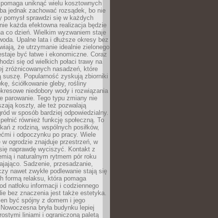
i pomaga uniknąć wielu kosztownych
eba jednak zachować rozsądek, bo nie
 pomysł sprawdzi się w każdych
nie każda efektowna realizacja będzie
na co dzień. Wielkim wyzwaniem staje
woda. Upalne lata i dłuższe okresy bez
iają, że utrzymanie idealnie zielonego
estaje być łatwe i ekonomiczne. Coraz
hodzi się od wielkich połaci trawy na
ej zróżnicowanych nasadzeń, które
ą suszę. Popularność zyskują zbiorniki
ę, ściółkowanie gleby, rośliny
kresowe niedobory wody i rozwiązania
e parowanie. Tego typu zmiany nie
szają koszty, ale też pozwalają
ród w sposób bardziej odpowiedzialny.
ełnić również funkcję społeczną. To
kań z rodziną, wspólnych posiłków,
ćmi i odpoczynku po pracy. Wiele
 w ogrodzie znajduje przestrzeń, w
się naprawdę wyciszyć. Kontakt z
iemią i naturalnym rytmem pór roku
ajająco. Sadzenie, przesadzanie,
czy nawet zwykłe podlewanie stają się
ch formą relaksu, która pomaga
od natłoku informacji i codziennego
ie bez znaczenia jest także estetyka.
ien być spójny z domem i jego
 Nowoczesna bryła budynku lepiej
rostymi liniami i ograniczoną paletą