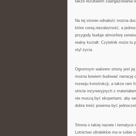
także rezultatem zaangażowania w
Na tej stronie odnaleźć można duch
które cenią niezależność, a jednoc
przygody buduje atmosferę serwisu
realny kształt. Czytelnik może tu p
styl życia.
Ogromnym walorem strony jest jej 
można bowiem budować narrację do
rozwoju konstrukcji, a także ram 
stricte inżynieryjnych z materiał
nie muszą być ekspertami, aby we
dobra treść powinna być jednocześ
Strona o takiej nazwie i tematyce
Lotnictwo ultralekkie ma w sobie 