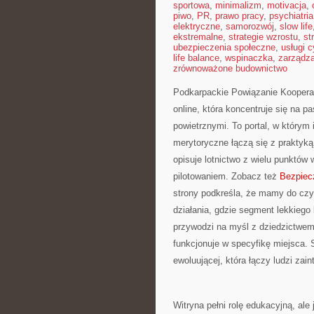
sportowa
,
minimalizm
,
motivacja
,
piwo
,
PR
,
prawo pracy
,
psychiatria
elektryczne
,
samorozwój
,
slow life
ekstremalne
,
strategie wzrostu
,
st
ubezpieczenia społeczne
,
usługi 
life balance
,
wspinaczka
,
zarządz
zrównoważone budownictwo
Podkarpackie Powiązanie Kooperacy
online, która koncentruje się na p
powietrznymi. To portal, w którym 
merytoryczne łączą się z praktyką
opisuje lotnictwo z wielu punktów
pilotowaniem. Zobacz też
Bezpiec
strony podkreśla, że mamy do czy
działania, gdzie segment lekkiego 
przywodzi na myśl z dziedzictwem 
funkcjonuje w specyfikę miejsca. S
ewoluującej, która łączy ludzi za
Witryna pełni rolę edukacyjną, ale