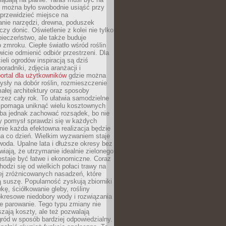
y można było swobodnie usiąść przy
 przewidzieć miejsce na
nie narzędzi, drewna, poduszek
zy donic. Oświetlenie z kolei nie tylko
ieczeństwo, ale także buduje
 zmroku. Ciepłe światło wśród roślin
wicie odmienić odbiór przestrzeni. Dla
ieli ogrodów inspiracją są dziś
oradniki, zdjęcia aranżacji i
ortal dla użytkowników
gdzie można
sły na dobór roślin, rozmieszczenie
łej architektury oraz sposoby
przez cały rok. To ułatwia samodzielne
i pomaga uniknąć wielu kosztownych
eba jednak zachować rozsądek, bo nie
 pomysł sprawdzi się w każdych
nie każda efektowna realizacja będzie
na co dzień. Wielkim wyzwaniem staje
woda. Upalne lata i dłuższe okresy bez
iają, że utrzymanie idealnie zielonego
estaje być łatwe i ekonomiczne. Coraz
hodzi się od wielkich połaci trawy na
ej zróżnicowanych nasadzeń, które
ą suszę. Popularność zyskują zbiorniki
ę, ściółkowanie gleby, rośliny
kresowe niedobory wody i rozwiązania
e parowanie. Tego typu zmiany nie
szają koszty, ale też pozwalają
ród w sposób bardziej odpowiedzialny.