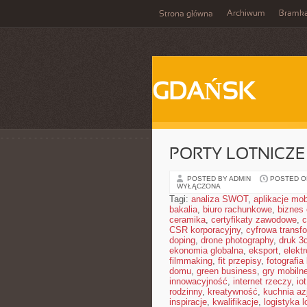
Archiwum
Bramk
Strona główna
GDAŃSK
PORTY LOTNICZE
POSTED BY ADMIN
POSTED ON
WYŁĄCZONA
Tagi:
analiza SWOT
,
aplikacje mob
bakalia
,
biuro rachunkowe
,
biznes 
ceramika
,
certyfikaty zawodowe
,
c
CSR korporacyjny
,
cyfrowa transf
doping
,
drone photography
,
druk 3
ekonomia globalna
,
eksport
,
elekt
filmmaking
,
fit przepisy
,
fotografia
domu
,
green business
,
gry mobiln
innowacyjność
,
internet rzeczy
,
iot
rodzinny
,
kreatywność
,
kuchnia az
inspiracje
,
kwalifikacje
,
logistyka l