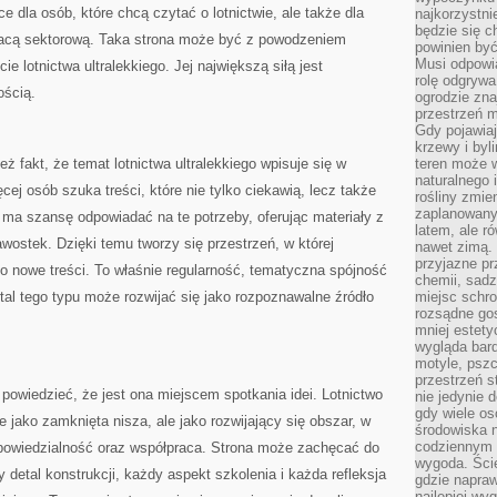
e dla osób, które chcą czytać o lotnictwie, ale także dla
najkorzystni
będzie się c
łpracą sektorową. Taka strona może być z powodzeniem
powinien być
Musi odpowi
e lotnictwa ultralekkiego. Jej największą siłą jest
rolę odgrywa
ością.
ogrodzie znaj
przestrzeń 
Gdy pojawia
krzewy i byl
ż fakt, że temat lotnictwa ultralekkiego wpisuje się w
teren może w
naturalnego 
cej osób szuka treści, które nie tylko ciekawią, lecz także
rośliny zmie
zaplanowany 
 ma szansę odpowiadać na te potrzeby, oferując materiały z
latem, ale r
awostek. Dzięki temu tworzy się przestrzeń, w której
nawet zimą. 
przyjazne pr
o nowe treści. To właśnie regularność, tematyczna spójność
chemii, sadz
ortal tego typu może rozwijać się jako rozpoznawalne źródło
miejsc schro
rozsądne gos
mniej estety
wygląda bard
motyle, pszc
przestrzeń 
 powiedzieć, że jest ona miejscem spotkania idei. Lotnictwo
nie jedynie 
gdy wiele o
ne jako zamknięta nisza, ale jako rozwijający się obszar, w
środowiska n
codziennym k
dpowiedzialność oraz współpraca. Strona może zachęcać do
wygoda. Ści
detal konstrukcji, każdy aspekt szkolenia i każda refleksja
gdzie napraw
najlepiej wy