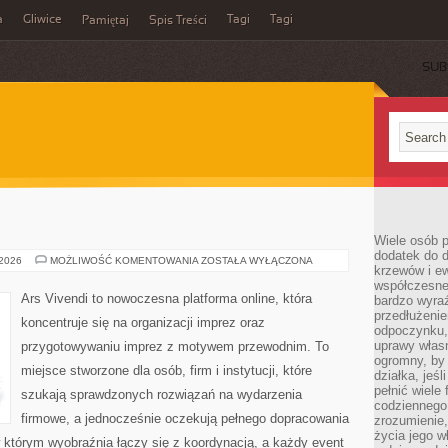
a
Gliwice
Tagi
Tagi
Pamiętaj
Spis Treści
SUB
Wiele osób p
dodatek do d
DIY
 2026
MOŻLIWOŚĆ KOMENTOWANIA
ZOSTAŁA WYŁĄCZONA
krzewów i e
I
HANDMADE
współczesne 
Ars Vivendi to nowoczesna platforma online, która
bardzo wyraź
przedłużenie
koncentruje się na organizacji imprez oraz
odpoczynku, 
uprawy własn
przygotowywaniu imprez z motywem przewodnim. To
ogromny, by 
miejsce stworzone dla osób, firm i instytucji, które
działka, jeś
pełnić wiele
szukają sprawdzonych rozwiązań na wydarzenia
codziennego 
firmowe, a jednocześnie oczekują pełnego dopracowania
zrozumienie,
życia jego wł
 w którym wyobraźnia łączy się z koordynacją, a każdy event