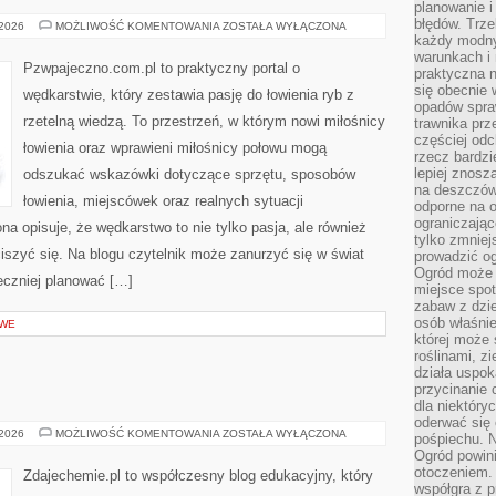
planowanie 
błędów. Trz
ZAWODY
 2026
MOŻLIWOŚĆ KOMENTOWANIA
ZOSTAŁA WYŁĄCZONA
I
każdy modny
WYDARZENIA
warunkach i 
Pzwpajeczno.com.pl to praktyczny portal o
praktyczna 
się obecnie 
wędkarstwie, który zestawia pasję do łowienia ryb z
opadów spraw
rzetelną wiedzą. To przestrzeń, w którym nowi miłośnicy
trawnika prz
częściej odc
łowienia oraz wprawieni miłośnicy połowu mogą
rzecz bardzi
lepiej znosz
odszukać wskazówki dotyczące sprzętu, sposobów
na deszczówk
łowienia, miejscówek oraz realnych sytuacji
odporne na o
ograniczając
a opisuje, że wędkarstwo to nie tylko pasja, ale również
tylko zmniej
ciszyć się. Na blogu czytelnik może zanurzyć się w świat
prowadzić og
Ogród może p
eczniej planować […]
miejsce spot
zabaw z dzie
osób właśnie
OWE
której może 
roślinami, z
działa uspok
przycinanie 
dla niektóry
oderwać się 
INNE
 2026
MOŻLIWOŚĆ KOMENTOWANIA
ZOSTAŁA WYŁĄCZONA
pośpiechu. N
WPISY
Ogród powin
otoczeniem.
Zdajechemie.pl to współczesny blog edukacyjny, który
współgra z p