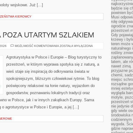
najkorzystni
moloty wojskowe. Już […]
będzie się c
powinien być
CZEŃSTWA KIEROWCY
Musi odpowi
rolę odgrywa
ogrodzie znaj
przestrzeń 
 POZA UTARTYM SZLAKIEM
Gdy pojawia
krzewy i byl
teren może w
AGROTURYSTYKA
 2026
MOŻLIWOŚĆ KOMENTOWANIA
ZOSTAŁA WYŁĄCZONA
naturalnego 
POZA
UTARTYM
rośliny zmie
SZLAKIEM
Agroturystyka w Polsce i Europie – Blog turystyczny to
zaplanowany 
latem, ale r
przestrzeń, w którym wyprawa spotyka się z naturą, a
nawet zimą. 
przyjazne pr
wieś staje się inspiracją do odkrywania świata w
chemii, sadz
spokojniejszym, bliższym człowiekowi rytmie. To blog
miejsc schro
rozsądne gos
poświęcony relaksowi na łonie natury, wyjazdom do
mniej estety
gospodarstw, poznawaniu lokalnych tradycji oraz
wygląda bard
motyle, pszc
wno w Polsce, jak i w innych zakątkach Europy. Sama
przestrzeń 
nie jedynie 
g o agroturystyce w Polsce i Europie, a jej […]
gdy wiele o
środowiska n
OWEROWE
codziennym k
wygoda. Ści
gdzie napraw
najlepiej wy