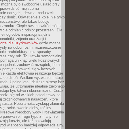
y można było swobodnie usiąść przy
 przewidzieć miejsce na
nie narzędzi, drewna, poduszek
zy donic. Oświetlenie z kolei nie tylko
ieczeństwo, ale także buduje
 zmroku. Ciepłe światło wśród roślin
wicie odmienić odbiór przestrzeni. Dla
ieli ogrodów inspiracją są dziś
oradniki, zdjęcia aranżacji i
ortal dla użytkowników
gdzie można
sły na dobór roślin, rozmieszczenie
łej architektury oraz sposoby
przez cały rok. To ułatwia samodzielne
i pomaga uniknąć wielu kosztownych
eba jednak zachować rozsądek, bo nie
 pomysł sprawdzi się w każdych
nie każda efektowna realizacja będzie
na co dzień. Wielkim wyzwaniem staje
woda. Upalne lata i dłuższe okresy bez
iają, że utrzymanie idealnie zielonego
estaje być łatwe i ekonomiczne. Coraz
hodzi się od wielkich połaci trawy na
ej zróżnicowanych nasadzeń, które
ą suszę. Popularność zyskują zbiorniki
ę, ściółkowanie gleby, rośliny
kresowe niedobory wody i rozwiązania
e parowanie. Tego typu zmiany nie
szają koszty, ale też pozwalają
ród w sposób bardziej odpowiedzialny.