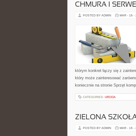
CHMURA I SERW
POSTED BY ADMIN
MAR - 16 -
którym konkret łączy się z zainte
który może zainteresować zarówno
koniecznie na stronie Sprzęt kom
CATEGORIES:
URODA
ZIELONA SZKOŁA
POSTED BY ADMIN
MAR - 16 -