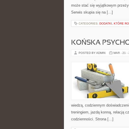
może stać się wyjątkowym przeżyc
Serwis skupia się na […]
CATEGORIES:
DODATKI, KTÓRE RO
KOŃSKA PSYCHO
POSTED BY ADMIN
MAR - 21 -
wiedzą, codziennym doświadczenie
treningiem, jazdą konną, relacją c
codzienności. Strona […]