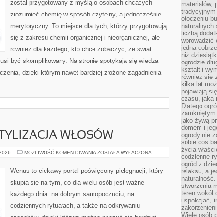
został przygotowany z myślą o osobach chcących
materiałów, 
tradycyjnym
zrozumieć chemię w sposób czytelny, a jednocześnie
otoczeniu bu
merytoryczny. To miejsce dla tych, którzy przygotowują
naturalnych 
liczbą dodat
się z zakresu chemii organicznej i nieorganicznej, ale
wprowadzić 
jedna dobrze
również dla każdego, kto chce zobaczyć, że świat
niż dziesiąt
musi być skomplikowany. Na stronie spotykają się wiedza
ogrodzie dłu
kształt i w
czenia, dzięki którym nawet bardziej złożone zagadnienia
również się 
kilka lat mo
pojawiają si
czasu, jaką 
Dlatego ogró
zamkniętym 
jako żywą pr
domem i jeg
STYLIZACJA WŁOSÓW
ogrody nie 
sobie coś b
życia właści
FRYZJERSTWO
 2026
MOŻLIWOŚĆ KOMENTOWANIA
ZOSTAŁA WYŁĄCZONA
codzienne ry
I
STYLIZACJA
ogród z dzie
WŁOSÓW
Wenus to ciekawy portal poświęcony pielęgnacji, który
relaksu, a j
naturalność
skupia się na tym, co dla wielu osób jest ważne
stworzenia m
teren wokół 
każdego dnia: na dobrym samopoczuciu, na
uspokajać, i
codziennych rytuałach, a także na odkrywaniu
zakorzenien
Wiele osób p