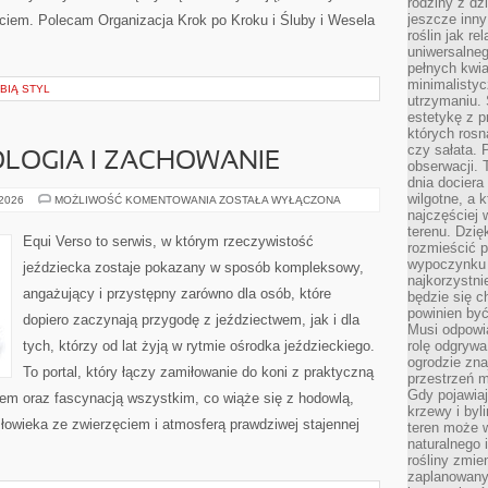
rodziny z dz
jeszcze inny
iem. Polecam Organizacja Krok po Kroku i Śluby i Wesela
roślin jak r
uniwersalneg
pełnych kwia
minimalistyc
BIĄ STYL
utrzymaniu. 
estetykę z p
których rosn
czy sałata. 
LOGIA I ZACHOWANIE
obserwacji. 
dnia dociera
wilgotne, a 
KOŃSKA
 2026
MOŻLIWOŚĆ KOMENTOWANIA
ZOSTAŁA WYŁĄCZONA
PSYCHOLOGIA
najczęściej w
I
terenu. Dzię
ZACHOWANIE
Equi Verso to serwis, w którym rzeczywistość
rozmieścić p
wypoczynku n
jeździecka zostaje pokazany w sposób kompleksowy,
najkorzystni
angażujący i przystępny zarówno dla osób, które
będzie się c
powinien być
dopiero zaczynają przygodę z jeździectwem, jak i dla
Musi odpowi
tych, którzy od lat żyją w rytmie ośrodka jeździeckiego.
rolę odgrywa
ogrodzie znaj
To portal, który łączy zamiłowanie do koni z praktyczną
przestrzeń 
Gdy pojawia
m oraz fascynacją wszystkim, co wiąże się z hodowlą,
krzewy i byl
złowieka ze zwierzęciem i atmosferą prawdziwej stajennej
teren może w
naturalnego 
rośliny zmie
zaplanowany 