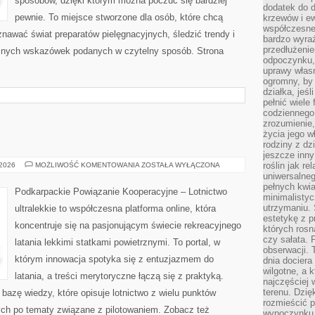
sposobów, dzięki którym można poczuć się bardziej
dodatek do d
pewnie. To miejsce stworzone dla osób, które chcą
krzewów i e
współczesne 
znawać świat preparatów pielęgnacyjnych, śledzić trendy i
bardzo wyraź
przedłużenie
cznych wskazówek podanych w czytelny sposób. Strona
odpoczynku, 
uprawy własn
ogromny, by 
działka, jeś
pełnić wiele
codziennego 
zrozumienie,
życia jego wł
rodziny z dz
jeszcze inny
PORTY
roślin jak r
 2026
MOŻLIWOŚĆ KOMENTOWANIA
ZOSTAŁA WYŁĄCZONA
LOTNICZE
uniwersalneg
pełnych kwia
Podkarpackie Powiązanie Kooperacyjne – Lotnictwo
minimalistyc
utrzymaniu. 
ultralekkie to współczesna platforma online, która
estetykę z p
koncentruje się na pasjonującym świecie rekreacyjnego
których rosn
czy sałata. 
latania lekkimi statkami powietrznymi. To portal, w
obserwacji. 
którym innowacja spotyka się z entuzjazmem do
dnia dociera
wilgotne, a 
latania, a treści merytoryczne łączą się z praktyką.
najczęściej w
terenu. Dzię
bazę wiedzy, które opisuje lotnictwo z wielu punktów
rozmieścić p
ych po tematy związane z pilotowaniem. Zobacz też
wypoczynku n