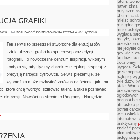
latem, ale r
nawet zimą. 
przyjazne pr
chemii, sadz
miejsc schro
UCJA GRAFIKI
rozsądne gos
mniej estety
HISTORIA
 2026
MOŻLIWOŚĆ KOMENTOWANIA
ZOSTAŁA WYŁĄCZONA
wygląda bard
I
motyle, pszc
EWOLUCJA
GRAFIKI
przestrzeń 
Ten serwis to przestrzeń stworzone dla entuzjastów
nie jedynie 
sztuki ulicznej, grafiki komputerowej oraz edycji
gdy wiele o
środowiska n
fotografii. To nowoczesne centrum inspiracji, w którym
codziennym k
spotyka się artystyczny charakter miejskiej ekspresji z
wygoda. Ści
gdzie napraw
precyzją narzędzi cyfrowych. Serwis prezentuje, że
najlepiej wy
tyle duży, b
wyobraźnia może rozkwitać zarówno na ścianie, jak i na
stole. Warto
ób, które chcą tworzyć, szlifować talent, a także poznawać
przechowywa
ogrodowych c
j ekspresji. Nowości na stronie to Programy i Narzędzia
podnosi bezp
atmosferę po
potrafi całko
wielu właścic
Y
internetowe p
praktyczny
p
znaleźć pomy
elementów ma
RZENIA
pielęgnacji 