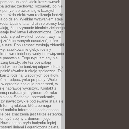
i pomaga uniknąć wielu kosztownych
eba jednak zachować rozsądek, bo nie
 pomysł sprawdzi się w każdych
nie każda efektowna realizacja będzie
na co dzień. Wielkim wyzwaniem staje
woda. Upalne lata i dłuższe okresy bez
iają, że utrzymanie idealnie zielonego
estaje być łatwe i ekonomiczne. Coraz
hodzi się od wielkich połaci trawy na
ej zróżnicowanych nasadzeń, które
ą suszę. Popularność zyskują zbiorniki
ę, ściółkowanie gleby, rośliny
kresowe niedobory wody i rozwiązania
e parowanie. Tego typu zmiany nie
szają koszty, ale też pozwalają
ród w sposób bardziej odpowiedzialny.
ełnić również funkcję społeczną. To
kań z rodziną, wspólnych posiłków,
ćmi i odpoczynku po pracy. Wiele
 w ogrodzie znajduje przestrzeń, w
się naprawdę wyciszyć. Kontakt z
iemią i naturalnym rytmem pór roku
ajająco. Sadzenie, przesadzanie,
czy nawet zwykłe podlewanie stają się
ch formą relaksu, która pomaga
od natłoku informacji i codziennego
ie bez znaczenia jest także estetyka.
ien być spójny z domem i jego
 Nowoczesna bryła budynku lepiej
rostymi liniami i ograniczoną paletą