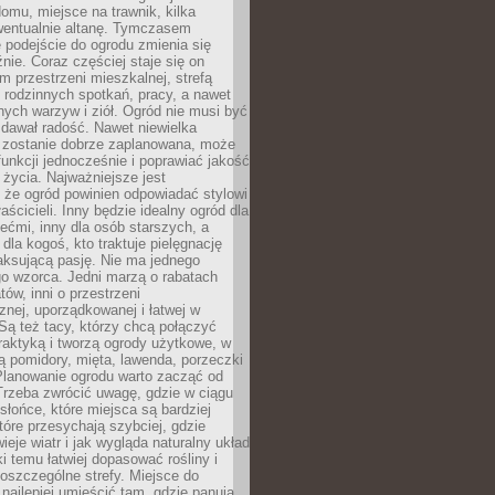
omu, miejsce na trawnik, kilka
wentualnie altanę. Tymczasem
podejście do ogrodu zmienia się
nie. Coraz częściej staje się on
m przestrzeni mieszkalnej, strefą
rodzinnych spotkań, pracy, a nawet
ych warzyw i ziół. Ogród nie musi być
dawał radość. Nawet niewielka
li zostanie dobrze zaplanowana, może
 funkcji jednocześnie i poprawiać jakość
życia. Najważniejsze jest
 że ogród powinien odpowiadać stylowi
aścicieli. Inny będzie idealny ogród dla
iećmi, inny dla osób starszych, a
 dla kogoś, kto traktuje pielęgnację
elaksującą pasję. Nie ma jednego
o wzorca. Jedni marzą o rabatach
tów, inni o przestrzeni
znej, uporządkowanej i łatwej w
Są też tacy, którzy chcą połączyć
raktyką i tworzą ogrody użytkowe, w
ą pomidory, mięta, lawenda, porzeczki
Planowanie ogrodu warto zacząć od
Trzeba zwrócić uwagę, gdzie w ciągu
 słońce, które miejsca są bardziej
które przesychają szybciej, gdzie
ieje wiatr i jak wygląda naturalny układ
ki temu łatwiej dopasować rośliny i
oszczególne strefy. Miejsce do
ajlepiej umieścić tam, gdzie panują