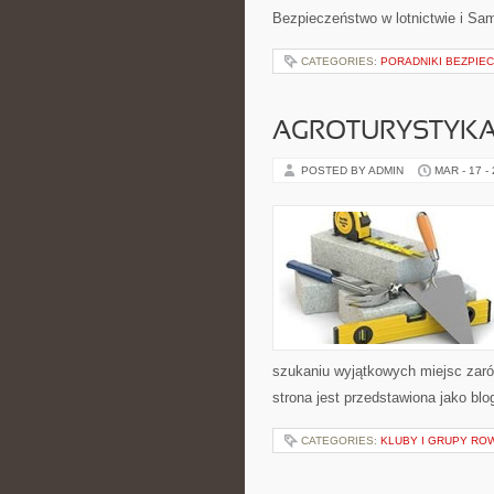
Bezpieczeństwo w lotnictwie i Sa
CATEGORIES:
PORADNIKI BEZPIE
AGROTURYSTYKA
POSTED BY ADMIN
MAR - 17 -
szukaniu wyjątkowych miejsc zaró
strona jest przedstawiona jako blo
CATEGORIES:
KLUBY I GRUPY R