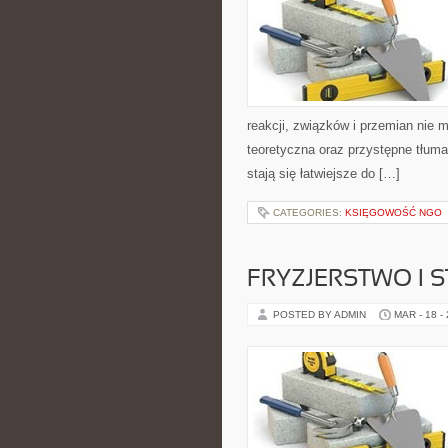
reakcji, związków i przemian nie 
teoretyczna oraz przystępne tłuma
stają się łatwiejsze do […]
CATEGORIES:
KSIĘGOWOŚĆ NGO
FRYZJERSTWO I 
POSTED BY ADMIN
MAR - 18 -