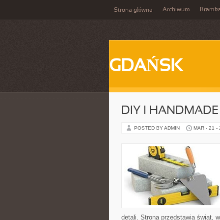
Archiwum
Bramk
Strona główna
GDAŃSK
DIY I HANDMADE
POSTED BY ADMIN
MAR - 21 -
detali. Strona przedstawia świat,