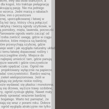
iećmi, inny dla osób starszych, a
 dla kogoś, kto traktuje pielęgnację
elaksującą pasję. Nie ma jednego
o wzorca. Jedni marzą o rabatach
tów, inni o przestrzeni
znej, uporządkowanej i łatwej w
Są też tacy, którzy chcą połączyć
raktyką i tworzą ogrody użytkowe, w
ą pomidory, mięta, lawenda, porzeczki
Planowanie ogrodu warto zacząć od
Trzeba zwrócić uwagę, gdzie w ciągu
 słońce, które miejsca są bardziej
które przesychają szybciej, gdzie
ieje wiatr i jak wygląda naturalny układ
ki temu łatwiej dopasować rośliny i
oszczególne strefy. Miejsce do
ajlepiej umieścić tam, gdzie panują
ejsze warunki i gdzie rzeczywiście
hciało spędzać czas. Ogród nie
 projektowany wyłącznie na papierze.
adać rzeczywistości. Bardzo ważną
 zieleń wielopoziomowa. Jeśli w
dują się jedynie niskie rośliny,
może wydawać się płaska i monotonna.
ją się drzewa, wyższe trawy ozdobne,
iny, ogród zyskuje głębię. Nawet mały
tedy sprawiać wrażenie bardziej
i bogatego. Warto też pamiętać, że
niają się wraz z porami roku. Dobrze
ogród wygląda atrakcyjnie nie tylko