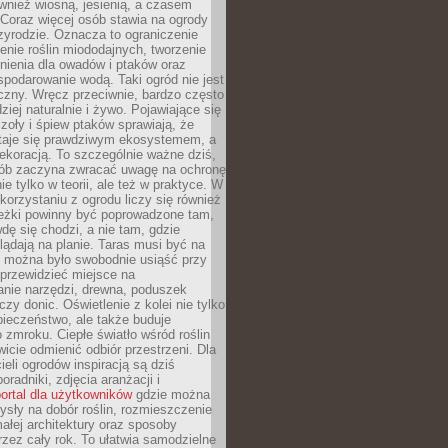
ównież wiosną, jesienią, a czasem
Coraz więcej osób stawia na ogrody
zyrodzie. Oznacza to ograniczenie
enie roślin miododajnych, tworzenie
nienia dla owadów i ptaków oraz
podarowanie wodą. Taki ogród nie jest
czny. Wręcz przeciwnie, bardzo często
ziej naturalnie i żywo. Pojawiające się
zoły i śpiew ptaków sprawiają, że
staje się prawdziwym ekosystemem, a
dekoracją. To szczególnie ważne dziś,
sób zaczyna zwracać uwagę na ochronę
ie tylko w teorii, ale też w praktyce. W
orzystaniu z ogrodu liczy się również
eżki powinny być poprowadzone tam,
dę się chodzi, a nie tam, gdzie
glądają na planie. Taras musi być na
y można było swobodnie usiąść przy
 przewidzieć miejsce na
nie narzędzi, drewna, poduszek
zy donic. Oświetlenie z kolei nie tylko
ieczeństwo, ale także buduje
 zmroku. Ciepłe światło wśród roślin
wicie odmienić odbiór przestrzeni. Dla
ieli ogrodów inspiracją są dziś
oradniki, zdjęcia aranżacji i
ortal dla użytkowników
gdzie można
sły na dobór roślin, rozmieszczenie
łej architektury oraz sposoby
przez cały rok. To ułatwia samodzielne