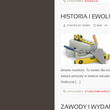
CATEGORIES:
EDUKACJA
HISTORIA I EWOL
POSTED BY ADMIN
MAR - 20 -
ekranie monitora. To serwis dla os
świeże pomysły w świecie wizualne
Graficzne […]
CATEGORIES:
STUDENTWPODROZ
ZAWODY I WYDA