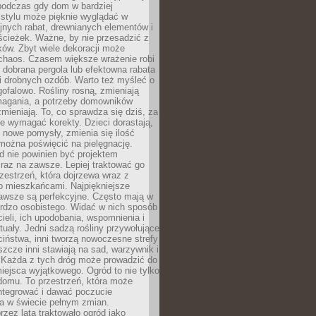
podczas gdy dom w bardziej
 stylu może pięknie wyglądać w
jnych rabat, drewnianych elementów i
ścieżek. Ważne, by nie przesadzić z
ków. Zbyt wiele dekoracji może
chaos. Czasem większe wrażenie robi
 dobrana pergola lub efektowna rabata
ki drobnych ozdób. Warto też myśleć o
gofalowo. Rośliny rosną, zmieniają
ymagania, a potrzeby domowników
zmieniają. To, co sprawdza się dziś, za
że wymagać korekty. Dzieci dorastają,
ę nowe pomysły, zmienia się ilość
można poświęcić na pielęgnację.
d nie powinien być projektem
raz na zawsze. Lepiej traktować go
zestrzeń, która dojrzewa wraz z
o mieszkańcami. Najpiękniejsze
zawsze są perfekcyjne. Często mają w
ardzo osobistego. Widać w nich sposób
cieli, ich upodobania, wspomnienia i
tuały. Jedni sadzą rośliny przywołujące
ciństwa, inni tworzą nowoczesne strefy
eszcze inni stawiają na sad, warzywnik i
. Każda z tych dróg może prowadzić do
iejsca wyjątkowego. Ogród to nie tylko
domu. To przestrzeń, która może
ntegrować i dawać poczucie
ia w świecie pełnym zmian.
rzez lata traktowało ogród jako