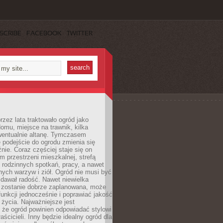
SCRIBE
FACEBOOK
TWITTER
rzez lata traktowało ogród jako
omu, miejsce na trawnik, kilka
wentualnie altanę. Tymczasem
podejście do ogrodu zmienia się
nie. Coraz częściej staje się on
m przestrzeni mieszkalnej, strefą
rodzinnych spotkań, pracy, a nawet
ych warzyw i ziół. Ogród nie musi być
dawał radość. Nawet niewielka
li zostanie dobrze zaplanowana, może
 funkcji jednocześnie i poprawiać jakość
życia. Najważniejsze jest
 że ogród powinien odpowiadać stylowi
aścicieli. Inny będzie idealny ogród dla