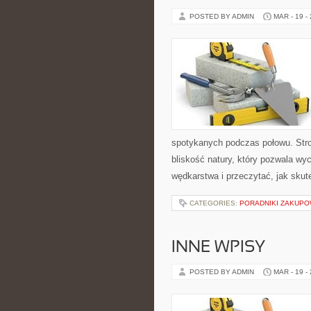
POSTED BY ADMIN
MAR - 19 -
spotykanych podczas połowu. Stron
bliskość natury, który pozwala wy
wędkarstwa i przeczytać, jak skut
CATEGORIES:
PORADNIKI ZAKUP
INNE WPISY
POSTED BY ADMIN
MAR - 19 -