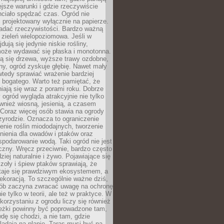
ejsze warunki i gdzie rzeczywiście
hciało spędzać czas. Ogród nie
 projektowany wyłącznie na papierze.
adać rzeczywistości. Bardzo ważną
 zieleń wielopoziomowa. Jeśli w
dują się jedynie niskie rośliny,
może wydawać się płaska i monotonna.
ją się drzewa, wyższe trawy ozdobne,
iny, ogród zyskuje głębię. Nawet mały
tedy sprawiać wrażenie bardziej
i bogatego. Warto też pamiętać, że
niają się wraz z porami roku. Dobrze
ogród wygląda atrakcyjnie nie tylko
ównież wiosną, jesienią, a czasem
Coraz więcej osób stawia na ogrody
zyrodzie. Oznacza to ograniczenie
enie roślin miododajnych, tworzenie
nienia dla owadów i ptaków oraz
podarowanie wodą. Taki ogród nie jest
czny. Wręcz przeciwnie, bardzo często
ziej naturalnie i żywo. Pojawiające się
zoły i śpiew ptaków sprawiają, że
staje się prawdziwym ekosystemem, a
dekoracją. To szczególnie ważne dziś,
sób zaczyna zwracać uwagę na ochronę
ie tylko w teorii, ale też w praktyce. W
orzystaniu z ogrodu liczy się również
eżki powinny być poprowadzone tam,
dę się chodzi, a nie tam, gdzie
glądają na planie. Taras musi być na