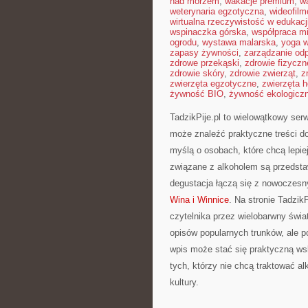
nad morzem
,
wakacje premium
,
w
weterynaria egzotyczna
,
wideofil
wirtualna rzeczywistość w edukacj
wspinaczka górska
,
współpraca m
ogrodu
,
wystawa malarska
,
yoga w
zapasy żywności
,
zarządzanie od
zdrowe przekąski
,
zdrowie fizyczn
zdrowie skóry
,
zdrowie zwierząt
,
z
zwierzęta egzotyczne
,
zwierzęta 
żywność BIO
,
żywność ekologiczn
TadzikPije.pl to wielowątkowy ser
może znaleźć praktyczne treści do
myślą o osobach, które chcą lepiej
związane z alkoholem są przedsta
degustacja łączą się z nowoczesny
Wina i Winnice
. Na stronie Tadzik
czytelnika przez wielobarwny świat
opisów popularnych trunków, ale p
wpis może stać się praktyczną ws
tych, którzy nie chcą traktować a
kultury.