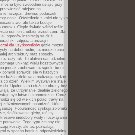
y można było swobodnie usiąść przy
 przewidzieć miejsce na
nie narzędzi, drewna, poduszek
zy donic. Oświetlenie z kolei nie tylko
ieczeństwo, ale także buduje
 zmroku. Ciepłe światło wśród roślin
wicie odmienić odbiór przestrzeni. Dla
ieli ogrodów inspiracją są dziś
oradniki, zdjęcia aranżacji i
ortal dla użytkowników
gdzie można
sły na dobór roślin, rozmieszczenie
łej architektury oraz sposoby
przez cały rok. To ułatwia samodzielne
i pomaga uniknąć wielu kosztownych
eba jednak zachować rozsądek, bo nie
 pomysł sprawdzi się w każdych
nie każda efektowna realizacja będzie
na co dzień. Wielkim wyzwaniem staje
woda. Upalne lata i dłuższe okresy bez
iają, że utrzymanie idealnie zielonego
estaje być łatwe i ekonomiczne. Coraz
hodzi się od wielkich połaci trawy na
ej zróżnicowanych nasadzeń, które
ą suszę. Popularność zyskują zbiorniki
ę, ściółkowanie gleby, rośliny
kresowe niedobory wody i rozwiązania
e parowanie. Tego typu zmiany nie
szają koszty, ale też pozwalają
ród w sposób bardziej odpowiedzialny.