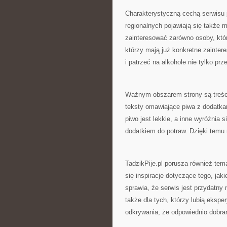
Charakterystyczną cechą serwisu j
regionalnych pojawiają się także 
zainteresować zarówno osoby, któr
którzy mają już konkretne zainte
i patrzeć na alkohole nie tylko prz
Ważnym obszarem strony są treści
teksty omawiające piwa z dodatka
piwo jest lekkie, a inne wyróżnia
dodatkiem do potraw. Dzięki temu
TadzikPije.pl porusza również tem
się inspiracje dotyczące tego, jaki
sprawia, że serwis jest przydatny
także dla tych, którzy lubią eksp
odkrywania, że odpowiednio dobran