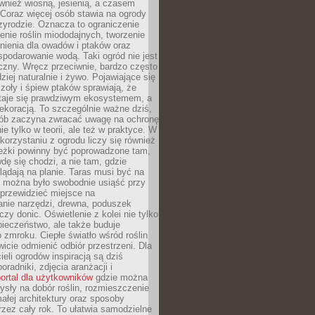
ównież wiosną, jesienią, a czasem
Coraz więcej osób stawia na ogrody
zyrodzie. Oznacza to ograniczenie
enie roślin miododajnych, tworzenie
nienia dla owadów i ptaków oraz
podarowanie wodą. Taki ogród nie jest
czny. Wręcz przeciwnie, bardzo często
ziej naturalnie i żywo. Pojawiające się
zoły i śpiew ptaków sprawiają, że
staje się prawdziwym ekosystemem, a
dekoracją. To szczególnie ważne dziś,
sób zaczyna zwracać uwagę na ochronę
ie tylko w teorii, ale też w praktyce. W
orzystaniu z ogrodu liczy się również
eżki powinny być poprowadzone tam,
dę się chodzi, a nie tam, gdzie
glądają na planie. Taras musi być na
y można było swobodnie usiąść przy
 przewidzieć miejsce na
nie narzędzi, drewna, poduszek
zy donic. Oświetlenie z kolei nie tylko
ieczeństwo, ale także buduje
 zmroku. Ciepłe światło wśród roślin
wicie odmienić odbiór przestrzeni. Dla
ieli ogrodów inspiracją są dziś
oradniki, zdjęcia aranżacji i
ortal dla użytkowników
gdzie można
sły na dobór roślin, rozmieszczenie
łej architektury oraz sposoby
przez cały rok. To ułatwia samodzielne