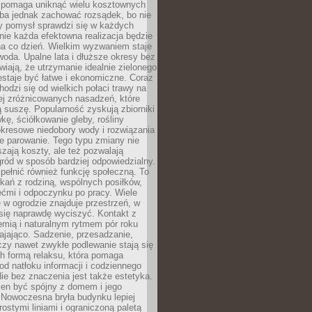
i pomaga uniknąć wielu kosztownych
eba jednak zachować rozsądek, bo nie
 pomysł sprawdzi się w każdych
nie każda efektowna realizacja będzie
na co dzień. Wielkim wyzwaniem staje
woda. Upalne lata i dłuższe okresy bez
iają, że utrzymanie idealnie zielonego
estaje być łatwe i ekonomiczne. Coraz
hodzi się od wielkich połaci trawy na
ej zróżnicowanych nasadzeń, które
ą suszę. Popularność zyskują zbiorniki
ę, ściółkowanie gleby, rośliny
kresowe niedobory wody i rozwiązania
e parowanie. Tego typu zmiany nie
szają koszty, ale też pozwalają
ród w sposób bardziej odpowiedzialny.
ełnić również funkcję społeczną. To
kań z rodziną, wspólnych posiłków,
ćmi i odpoczynku po pracy. Wiele
 w ogrodzie znajduje przestrzeń, w
się naprawdę wyciszyć. Kontakt z
iemią i naturalnym rytmem pór roku
ajająco. Sadzenie, przesadzanie,
czy nawet zwykłe podlewanie stają się
ch formą relaksu, która pomaga
od natłoku informacji i codziennego
ie bez znaczenia jest także estetyka.
ien być spójny z domem i jego
 Nowoczesna bryła budynku lepiej
rostymi liniami i ograniczoną paletą