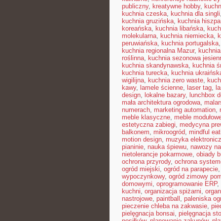
publiczny
,
kreatywne hobby
,
kuchn
kuchnia czeska
,
kuchnia dla singli
kuchnia gruzińska
,
kuchnia hiszp
koreańska
,
kuchnia libańska
,
kuch
molekularna
,
kuchnia niemiecka
,
k
peruwiańska
,
kuchnia portugalska
kuchnia regionalna Mazur
,
kuchnia
roślinna
,
kuchnia sezonowa jesien
kuchnia skandynawska
,
kuchnia 
kuchnia turecka
,
kuchnia ukraińsk
wigilijna
,
kuchnia zero waste
,
kuch
kawy
,
lamele ścienne
,
laser tag
,
l
design
,
lokalne bazary
,
lunchbox d
mała architektura ogrodowa
,
malar
numerach
,
marketing automation
,
meble klasyczne
,
meble modułow
estetyczna zabiegi
,
medycyna pre
balkonem
,
mikroogród
,
mindful eat
motion design
,
muzyka elektronic
pianinie
,
nauka śpiewu
,
nawozy na
nietolerancje pokarmowe
,
obiady 
ochrona przyrody
,
ochrona syste
ogród miejski
,
ogród na parapecie
wypoczynkowy
,
ogród zimowy pom
domowymi
,
oprogramowanie ERP
,
kuchni
,
organizacja spiżarni
,
organ
nastrojowe
,
paintball
,
paleniska o
pieczenie chleba na zakwasie
,
pie
pielęgnacja bonsai
,
pielęgnacja st
posiłków
,
planowanie zakupów
,
pl