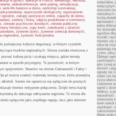
akacje w górach
,
wakacje w Polsce
,
webdesign
,
wernisaż
,
materiałów, 
mowanie
,
wideokonferencje
,
wine pairing
,
wirtualizacja
,
tradycyjnym
i
,
work-life balance w domu
,
workshop survivalowy
,
otoczeniu bu
iędzynarodowa
,
wypoczynek ekologiczny
,
wyposażenie
naturalnych 
 ogrodzie
,
zakupy spożywcze online
,
zapachy do domu
,
liczbą dodat
padami
,
zasłony i firany
,
zdjęcia produktowe e-commerce
,
wprowadzić 
e
,
zdrowie psychiczne dorosłych
,
zdrowie publiczne
,
jedna dobrze
miany klimatyczne
,
zupy krem
,
zwiedzanie z dziećmi
,
niż dziesiąt
hodowlane
,
żywienie dzieci
,
żywienie zwierząt domowych
,
ogrodzie dłu
a regionalna
,
żywność funkcjonalna
kształt i w
również się 
wis poświęcony kulturze degustacji, w którym czytelnik
kilka lat mo
pojawiają si
tyczące trunków regionalnych. Strona została stworzona z
czasu, jaką 
 poznać kulturę picia i szukają miejsca, gdzie tematy
Dlatego ogró
zamkniętym 
wiane w sposób przystępny. To przestrzeń, w którym
jako żywą pr
domem i jeg
m spojrzeniem. Nowości na stronie Ciekawostki i Fakty i
ogrody nie 
Pije.pl można znaleźć materiały tematyczne, które prowadzą
sobie coś b
życia właści
 alkoholi. Serwis nie ogranicza się wyłącznie do prostych
codzienne ry
okazuje również nietypowe połączenia. Dzięki temu każdy
ogród z dzie
relaksu, a j
kazówką do dalszego odkrywania regionów. To strona dla
naturalność
stworzenia m
lkoholu wyłącznie jako zwykłego napoju, lecz jako element
teren wokół 
uspokajać, i
zakorzenien
Wiele osób p