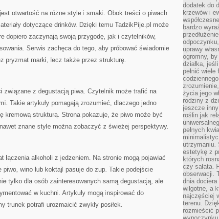
dodatek do d
krzewów i e
est otwartość na różne style i smaki. Obok treści o piwach
współczesne 
materiały dotyczące drinków. Dzięki temu TadzikPije.pl może
bardzo wyraź
przedłużenie
e dopiero zaczynają swoją przygodę, jak i czytelników,
odpoczynku, 
resowania. Serwis zachęca do tego, aby próbować świadomie
uprawy własn
ogromny, by 
ez pryzmat marki, lecz także przez strukturę.
działka, jeś
pełnić wiele
codziennego 
zrozumienie,
 związane z degustacją piwa. Czytelnik może trafić na
życia jego wł
rodziny z dz
mi. Takie artykuły pomagają zrozumieć, dlaczego jedno
jeszcze inny
 się kremową strukturą. Strona pokazuje, że piwo może być
roślin jak r
uniwersalneg
 nawet znane style można zobaczyć z świeżej perspektywy.
pełnych kwia
minimalistyc
utrzymaniu. 
estetykę z p
at łączenia alkoholi z jedzeniem. Na stronie mogą pojawiać
których rosn
czy sałata. 
e piwo, wino lub koktajl pasuje do zup. Takie podejście
obserwacji. 
 nie tylko dla osób zainteresowanych samą degustacją, ale
dnia dociera
wilgotne, a 
erymentować w kuchni. Artykuły mogą inspirować do
najczęściej w
terenu. Dzię
y trunek potrafi urozmaicić zwykły posiłek.
rozmieścić p
wypoczynku n