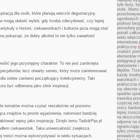
tyle duży, b
stole. Warto
piracją dla osób, które planują wieczór degustacyjny.
przechowywa
ogrodowych c
w mogą ułatwić wybór, gdy trzeba zdecydować, czy lepiej
podnosi bezp
atmosferę po
artykuły o historii, ciekawostkach i kulturze picia mogą stać
potrafi całko
na pokazuje, że dobry alkohol to nie tylko zawartość
wielu właścic
internetowe p
praktyczny
p
znaleźć pomy
elementów ma
pielęgnacji 
reślić jego przystępny charakter. To nie jest zamknięta
planowanie 
błędów. Trz
pecjalistów, lecz otwarty serwis, który może zainteresować
każdy modny
 dla siebie zarówno początkujący kolekcjonerzy. Taki
warunkach i 
praktyczna 
oże być odbierana jako zbiór inspiracji.
się obecnie 
opadów spraw
trawnika prz
częściej odc
iele tematów można czytać niezależnie od poziomu
rzecz bardzi
lepiej znosz
 znajdzie tu proste wyjaśnienia, natomiast bardziej
na deszczówk
ktować wpisy jako inspirację. Dzięki temu TadzikPije.pl
odporne na o
ograniczając
ródłem ciekawostek. Taka uniwersalność zwiększa
tylko zmniej
 jej treści można wykorzystywać w wielu sytuacjach.
prowadzić og