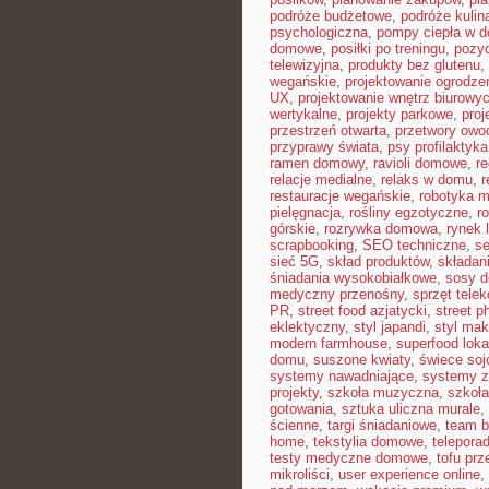
podróże budżetowe
,
podróże kulin
psychologiczna
,
pompy ciepła w 
domowe
,
posiłki po treningu
,
pozyc
telewizyjna
,
produkty bez glutenu
,
wegańskie
,
projektowanie ogrodze
UX
,
projektowanie wnętrz biurowy
wertykalne
,
projekty parkowe
,
proj
przestrzeń otwarta
,
przetwory ow
przyprawy świata
,
psy profilaktyka
ramen domowy
,
ravioli domowe
,
re
relacje medialne
,
relaks w domu
,
r
restauracje wegańskie
,
robotyka 
pielęgnacja
,
rośliny egzotyczne
,
r
górskie
,
rozrywka domowa
,
rynek 
scrapbooking
,
SEO techniczne
,
s
sieć 5G
,
skład produktów
,
składan
śniadania wysokobiałkowe
,
sosy 
medyczny przenośny
,
sprzęt tele
PR
,
street food azjatycki
,
street p
eklektyczny
,
styl japandi
,
styl ma
modern farmhouse
,
superfood loka
domu
,
suszone kwiaty
,
świece so
systemy nawadniające
,
systemy 
projekty
,
szkoła muzyczna
,
szkoła
gotowania
,
sztuka uliczna murale
,
ścienne
,
targi śniadaniowe
,
team b
home
,
tekstylia domowe
,
telepora
testy medyczne domowe
,
tofu prz
mikroliści
,
user experience online
,