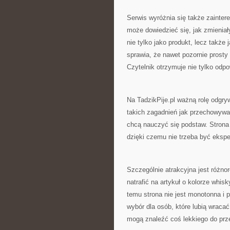
Serwis wyróżnia się także zaintere
może dowiedzieć się, jak zmieniały
nie tylko jako produkt, lecz takż
sprawia, że nawet pozornie prost
Czytelnik otrzymuje nie tylko odp
Na TadzikPije.pl ważną rolę odgry
takich zagadnień jak przechowywan
chcą nauczyć się podstaw. Strona
dzięki czemu nie trzeba być ekspe
Szczególnie atrakcyjna jest różn
natrafić na artykuł o kolorze whis
temu strona nie jest monotonna i 
wybór dla osób, które lubią wrac
mogą znaleźć coś lekkiego do prz