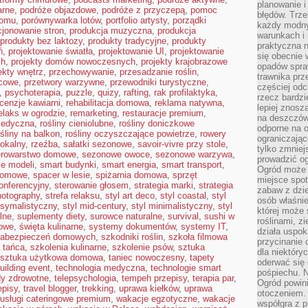
planowanie 
arne
,
podróże objazdowe
,
podróże z przyczepą
,
pomoc
błędów. Trz
domu
,
porównywarka lotów
,
portfolio artysty
,
porządki
każdy modny
jonowanie stron
,
produkcja muzyczna
,
produkcja
warunkach i 
produkty bez laktozy
,
produkty tradycyjne
,
produkty
praktyczna 
ń
,
projektowanie światła
,
projektowanie UI
,
projektowanie
się obecnie 
ch
,
projekty domów nowoczesnych
,
projekty krajobrazowe
opadów spraw
ekty wnętrz
,
przechowywanie
,
przesadzanie roślin
,
trawnika prz
ocowe
,
przetwory warzywne
,
przewodniki turystyczne
,
częściej odc
,
psychoterapia
,
puzzle
,
quizy
,
rafting
,
rak profilaktyka
,
rzecz bardzi
cenzje kawiarni
,
rehabilitacja domowa
,
reklama natywna
,
lepiej znosz
elaks w ogrodzie
,
remarketing
,
restauracje premium
,
na deszczówk
medyczna
,
rośliny cieniolubne
,
rośliny doniczkowe
odporne na o
ośliny na balkon
,
rośliny oczyszczające powietrze
,
rowery
ograniczając
lokalny
,
rzeźba
,
sałatki sezonowe
,
savoir-vivre przy stole
,
tylko zmniej
erowarstwo domowe
,
sezonowe owoce
,
sezonowe warzywa
,
prowadzić og
ie modeli
,
smart budynki
,
smart energia
,
smart transport
,
Ogród może p
domowe
,
spacer w lesie
,
spiżarnia domowa
,
sprzęt
miejsce spot
konferencyjny
,
sterowanie głosem
,
strategia marki
,
strategia
zabaw z dzie
hotography
,
strefa relaksu
,
styl art deco
,
styl coastal
,
styl
osób właśnie
ksymalistyczny
,
styl mid-century
,
styl minimalistyczny
,
styl
której może 
lne
,
suplementy diety
,
surowce naturalne
,
survival
,
sushi w
roślinami, z
jowe
,
święta kulinarne
,
systemy dokumentów
,
systemy IT
,
działa uspok
zabezpieczeń domowych
,
szkodniki roślin
,
szkoła filmowa
przycinanie 
 tańca
,
szkolenia kulinarne
,
szkolenie psów
,
sztuka
dla niektóry
sztuka użytkowa domowa
,
taniec nowoczesny
,
tapety
oderwać się 
uilding event
,
technologia medyczna
,
technologie smart
pośpiechu. N
dy zdrowotne
,
telepsychologia
,
tempeh przepisy
,
terapia par
,
Ogród powin
episy
,
travel blogger
,
trekking
,
uprawa kiełków
,
uprawa
otoczeniem.
usługi cateringowe premium
,
wakacje egzotyczne
,
wakacje
współgra z p