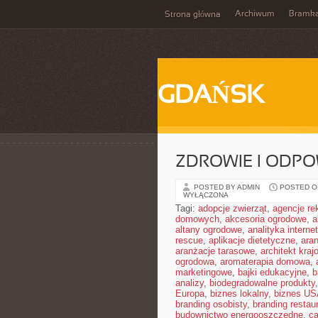
Archiwum
Bramk
Strona główna
GDAŃSK
ZDROWIE I ODP
POSTED BY ADMIN
POSTED ON
WYŁĄCZONA
Tagi:
adopcje zwierząt
,
agencje r
domowych
,
akcesoria ogrodowe
,
a
altany ogrodowe
,
analityka interne
rescue
,
aplikacje dietetyczne
,
ara
aranżacje tarasowe
,
architekt kraj
ogrodowa
,
aromaterapia domowa
,
marketingowe
,
bajki edukacyjne
,
b
analizy
,
biodegradowalne produkty
Europa
,
biznes lokalny
,
biznes U
branding osobisty
,
branding restaur
budownictwo energooszczędne
,
ca