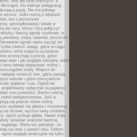
iećmi, inny dla osób starszych, a
 dla kogoś, kto traktuje pielęgnację
elaksującą pasję. Nie ma jednego
o wzorca. Jedni marzą o rabatach
tów, inni o przestrzeni
znej, uporządkowanej i łatwej w
Są też tacy, którzy chcą połączyć
raktyką i tworzą ogrody użytkowe, w
ą pomidory, mięta, lawenda, porzeczki
Planowanie ogrodu warto zacząć od
Trzeba zwrócić uwagę, gdzie w ciągu
 słońce, które miejsca są bardziej
które przesychają szybciej, gdzie
ieje wiatr i jak wygląda naturalny układ
ki temu łatwiej dopasować rośliny i
oszczególne strefy. Miejsce do
ajlepiej umieścić tam, gdzie panują
ejsze warunki i gdzie rzeczywiście
hciało spędzać czas. Ogród nie
 projektowany wyłącznie na papierze.
adać rzeczywistości. Bardzo ważną
 zieleń wielopoziomowa. Jeśli w
dują się jedynie niskie rośliny,
może wydawać się płaska i monotonna.
ją się drzewa, wyższe trawy ozdobne,
iny, ogród zyskuje głębię. Nawet mały
tedy sprawiać wrażenie bardziej
i bogatego. Warto też pamiętać, że
niają się wraz z porami roku. Dobrze
ogród wygląda atrakcyjnie nie tylko