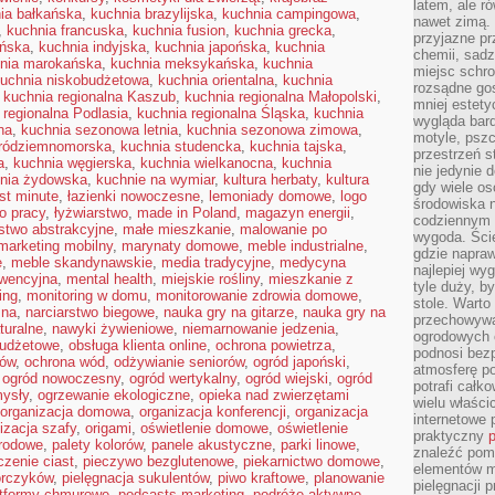
latem, ale r
ia bałkańska
,
kuchnia brazylijska
,
kuchnia campingowa
,
nawet zimą. 
,
kuchnia francuska
,
kuchnia fusion
,
kuchnia grecka
,
przyjazne pr
ańska
,
kuchnia indyjska
,
kuchnia japońska
,
kuchnia
chemii, sadz
nia marokańska
,
kuchnia meksykańska
,
kuchnia
miejsc schro
uchnia niskobudżetowa
,
kuchnia orientalna
,
kuchnia
rozsądne gos
,
kuchnia regionalna Kaszub
,
kuchnia regionalna Małopolski
,
mniej estety
 regionalna Podlasia
,
kuchnia regionalna Śląska
,
kuchnia
wygląda bard
na
,
kuchnia sezonowa letnia
,
kuchnia sezonowa zimowa
,
motyle, pszc
śródziemnomorska
,
kuchnia studencka
,
kuchnia tajska
,
przestrzeń 
a
,
kuchnia węgierska
,
kuchnia wielkanocna
,
kuchnia
nie jedynie 
nia żydowska
,
kuchnie na wymiar
,
kultura herbaty
,
kultura
gdy wiele o
ast minute
,
łazienki nowoczesne
,
lemoniady domowe
,
logo
środowiska n
o pracy
,
łyżwiarstwo
,
made in Poland
,
magazyn energii
,
codziennym k
stwo abstrakcyjne
,
małe mieszkanie
,
malowanie po
wygoda. Ści
marketing mobilny
,
marynaty domowe
,
meble industrialne
,
gdzie napraw
e
,
meble skandynawskie
,
media tradycyjne
,
medycyna
najlepiej wy
wencyjna
,
mental health
,
miejskie rośliny
,
mieszkanie z
tyle duży, b
ing
,
monitoring w domu
,
monitorowanie zdrowia domowe
,
stole. Warto
zna
,
narciarstwo biegowe
,
nauka gry na gitarze
,
nauka gry na
przechowywa
turalne
,
nawyki żywieniowe
,
niemarnowanie jedzenia
,
ogrodowych c
budżetowe
,
obsługa klienta online
,
ochrona powietrza
,
podnosi bezp
mów
,
ochrona wód
,
odżywianie seniorów
,
ogród japoński
,
atmosferę po
,
ogród nowoczesny
,
ogród wertykalny
,
ogród wiejski
,
ogród
potrafi całko
ysły
,
ogrzewanie ekologiczne
,
opieka nad zwierzętami
wielu właścic
organizacja domowa
,
organizacja konferencji
,
organizacja
internetowe p
izacja szafy
,
origami
,
oświetlenie domowe
,
oświetlenie
praktyczny
p
grodowe
,
palety kolorów
,
panele akustyczne
,
parki linowe
,
znaleźć pomy
czenie ciast
,
pieczywo bezglutenowe
,
piekarnictwo domowe
,
elementów ma
orczyków
,
pielęgnacja sukulentów
,
piwo kraftowe
,
planowanie
pielęgnacji 
atformy chmurowe
,
podcasts marketing
,
podróże aktywne
,