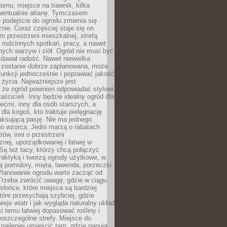
omu, miejsce na trawnik, kilka
wentualnie altanę. Tymczasem
podejście do ogrodu zmienia się
nie. Coraz częściej staje się on
m przestrzeni mieszkalnej, strefą
rodzinnych spotkań, pracy, a nawet
ych warzyw i ziół. Ogród nie musi być
dawał radość. Nawet niewielka
li zostanie dobrze zaplanowana, może
 funkcji jednocześnie i poprawiać jakość
życia. Najważniejsze jest
 że ogród powinien odpowiadać stylowi
aścicieli. Inny będzie idealny ogród dla
iećmi, inny dla osób starszych, a
 dla kogoś, kto traktuje pielęgnację
elaksującą pasję. Nie ma jednego
o wzorca. Jedni marzą o rabatach
tów, inni o przestrzeni
znej, uporządkowanej i łatwej w
Są też tacy, którzy chcą połączyć
raktyką i tworzą ogrody użytkowe, w
ą pomidory, mięta, lawenda, porzeczki
Planowanie ogrodu warto zacząć od
Trzeba zwrócić uwagę, gdzie w ciągu
 słońce, które miejsca są bardziej
które przesychają szybciej, gdzie
ieje wiatr i jak wygląda naturalny układ
ki temu łatwiej dopasować rośliny i
oszczególne strefy. Miejsce do
ajlepiej umieścić tam, gdzie panują