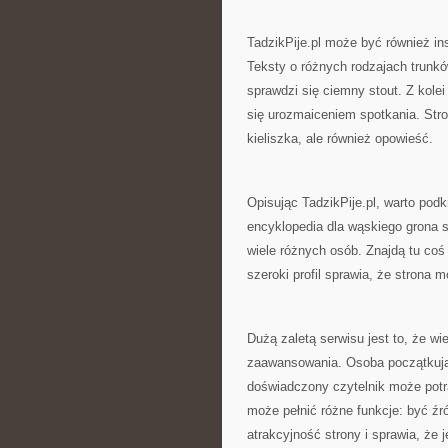
TadzikPije.pl może być również ins
Teksty o różnych rodzajach trunkó
sprawdzi się ciemny stout. Z kolei 
się urozmaiceniem spotkania. Stro
kieliszka, ale również opowieść.
Opisując TadzikPije.pl, warto podk
encyklopedia dla wąskiego grona s
wiele różnych osób. Znajdą tu coś
szeroki profil sprawia, że strona m
Dużą zaletą serwisu jest to, że w
zaawansowania. Osoba początkująca
doświadczony czytelnik może potra
może pełnić różne funkcje: być ź
atrakcyjność strony i sprawia, że