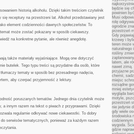
najkorzystni
będzie się c
sowaniem historią alkoholu. Dzięki takim treściom czytelnik
powinien być
Musi odpowi
 się receptury na przestrzeni lat. Alkohol przedstawiany jest
rolę odgrywa
e jako element codzienności dawnych społeczeństw. To
ogrodzie znaj
przestrzeń 
y temat może zostać pokazany w sposób ciekawszy.
Gdy pojawia
owiedź na konkretne pytanie, ale również anegdotę.
krzewy i byl
teren może w
naturalnego 
rośliny zmie
zaplanowany 
wają także materiały wyjaśniające. Mogą one dotyczyć
latem, ale r
ie butelek. Tego typu treści są przydatne dla osób, które
nawet zimą. 
przyjazne pr
 tłumaczy tematy w sposób bez przesadnego nadęcia,
chemii, sadz
rtem, aby czerpać przyjemność z lektury.
miejsc schro
rozsądne gos
mniej estety
wygląda bard
motyle, pszc
orodność poruszanych tematów. Jednego dnia czytelnik może
przestrzeń 
ky, a innym razem na tekst o piwach z przyprawami. Dzięki
nie jedynie 
gdy wiele o
pozwala regularnie odkrywać nowe ciekawostki. To dobry
środowiska n
ać do serwisów tematycznych, ponieważ za każdym razem
codziennym k
wygoda. Ści
eczytania.
gdzie napraw
najlepiej wy