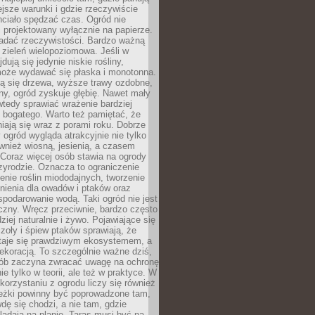
ejsze warunki i gdzie rzeczywiście
hciało spędzać czas. Ogród nie
 projektowany wyłącznie na papierze.
adać rzeczywistości. Bardzo ważną
 zieleń wielopoziomowa. Jeśli w
dują się jedynie niskie rośliny,
może wydawać się płaska i monotonna.
ją się drzewa, wyższe trawy ozdobne,
iny, ogród zyskuje głębię. Nawet mały
tedy sprawiać wrażenie bardziej
i bogatego. Warto też pamiętać, że
niają się wraz z porami roku. Dobrze
ogród wygląda atrakcyjnie nie tylko
ównież wiosną, jesienią, a czasem
Coraz więcej osób stawia na ogrody
zyrodzie. Oznacza to ograniczenie
enie roślin miododajnych, tworzenie
nienia dla owadów i ptaków oraz
podarowanie wodą. Taki ogród nie jest
czny. Wręcz przeciwnie, bardzo często
ziej naturalnie i żywo. Pojawiające się
zoły i śpiew ptaków sprawiają, że
staje się prawdziwym ekosystemem, a
dekoracją. To szczególnie ważne dziś,
sób zaczyna zwracać uwagę na ochronę
ie tylko w teorii, ale też w praktyce. W
orzystaniu z ogrodu liczy się również
eżki powinny być poprowadzone tam,
dę się chodzi, a nie tam, gdzie
glądają na planie. Taras musi być na