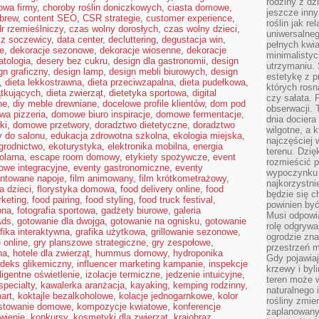
rodziny z dz
owa firmy
,
choroby roślin doniczkowych
,
ciasta domowe
,
jeszcze inny
 brew
,
content SEO
,
CSR strategie
,
customer experience
,
roślin jak r
r rzemieślniczy
,
czas wolny dorosłych
,
czas wolny dzieci
,
uniwersalneg
 z soczewicy
,
data center
,
decluttering
,
degustacja win
,
pełnych kwia
ie
,
dekoracje sezonowe
,
dekoracje wiosenne
,
dekoracje
minimalistyc
tologia
,
desery bez cukru
,
design dla gastronomii
,
design
utrzymaniu. 
gn graficzny
,
design lamp
,
design mebli biurowych
,
design
estetykę z p
,
dieta lekkostrawna
,
dieta przeciwzapalna
,
dieta pudełkowa
,
których rosn
ątkujących
,
dieta zwierząt
,
dietetyka sportowa
,
digital
czy sałata. 
ne
,
diy meble drewniane
,
docelowe profile klientów
,
dom pod
obserwacji. 
a pizzeria
,
domowe biuro inspiracje
,
domowe fermentacje
,
dnia dociera
ki
,
domowe przetwory
,
doradztwo dietetyczne
,
doradztwo
wilgotne, a 
 do salonu
,
edukacja zdrowotna szkolna
,
ekologia miejska
,
najczęściej w
grodnictwo
,
ekoturystyka
,
elektronika mobilna
,
energia
terenu. Dzię
olarna
,
escape room domowy
,
etykiety spożywcze
,
event
rozmieścić p
owe integracyjne
,
eventy gastronomiczne
,
eventy
wypoczynku n
ntowane napoje
,
film animowany
,
film krótkometrażowy
,
najkorzystni
ia dzieci
,
florystyka domowa
,
food delivery online
,
food
będzie się c
rketing
,
food pairing
,
food styling
,
food truck festival
,
powinien być
bna
,
fotografia sportowa
,
gadżety biurowe
,
galeria
Musi odpowi
Ads
,
gotowanie dla dwojga
,
gotowanie na ognisku
,
gotowanie
rolę odgrywa
fika interaktywna
,
grafika użytkowa
,
grillowanie sezonowe
,
ogrodzie znaj
 online
,
gry planszowe strategiczne
,
gry zespołowe
,
przestrzeń 
ha
,
hotele dla zwierząt
,
hummus domowy
,
hydroponika
Gdy pojawia
ndeks glikemiczny
,
influencer marketing kampanie
,
inspekcje
krzewy i byl
eligentne oświetlenie
,
izolacje termiczne
,
jedzenie intuicyjne
,
teren może w
specialty
,
kawalerka aranżacja
,
kayaking
,
kemping rodzinny
,
naturalnego 
art
,
koktajle bezalkoholowe
,
kolacje jednogarnkowe
,
kolor
rośliny zmie
stowanie domowe
,
kompozycje kwiatowe
,
konferencje
zaplanowany 
wienie
,
konkursy
,
kosmetyki dla zwierząt
,
krajobraz