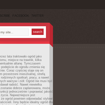
SCRIBE
FACEBOOK
TWITTER
rzez lata traktowało ogród jako
omu, miejsce na trawnik, kilka
wentualnie altanę. Tymczasem
podejście do ogrodu zmienia się
nie. Coraz częściej staje się on
m przestrzeni mieszkalnej, strefą
rodzinnych spotkań, pracy, a nawet
ych warzyw i ziół. Ogród nie musi być
dawał radość. Nawet niewielka
li zostanie dobrze zaplanowana, może
 funkcji jednocześnie i poprawiać jakość
życia. Najważniejsze jest
 że ogród powinien odpowiadać stylowi
aścicieli. Inny będzie idealny ogród dla