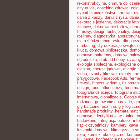
rekonstrukcyjna
,
chmura obliczeni
city guide
,
coaching zdrowia
,
cold
cyberbezpieczeństwo firmowe
,
cyd
dania z kaszy
,
dania z ryżu
,
dania
dekoracje jesienne
,
dekoracje letn
zimowe
,
dekorowanie tortów
,
derma
firmowy
,
design funkcjonalny
,
desi
roślinny
,
diagnostyka laboratoryjna
dieta śródziemnomorska dla pocz
marketing
,
diy dekoracje świątecz
klucz
,
domowa biblioteczka
,
domow
domowe makarony
,
domowe nalew
ogrodnicze
,
druk 3d hobby
,
dywany
ekologia społeczna
,
ekologiczne o
cieplna
,
energia jądrowa
,
energia s
video
,
eventy filmowe
,
eventy firm
przygodowe
,
Facebook Ads
,
ferme
firewall
,
fitness w domu
,
fizjoterap
design
,
food influencerzy
,
food ma
fotografia dziecięca
,
fotografia ślu
internetowa
,
globalizacja
,
Google 
rodzinne
,
gotowanie sous vide
,
gra
gry karciane rodzinne
,
gry logiczne
handmade produkty
,
herbata matc
domowa
,
identyfikacja wizualna
,
i
budowlane
,
integracja outdoor
,
int
kącik czytelniczy
,
kampery
,
kawa 
kiszonki domowe
,
klimatyzacja sm
roku
,
kominki ekologiczne
,
kompo
kulinarne
,
konferencje naukowe ży