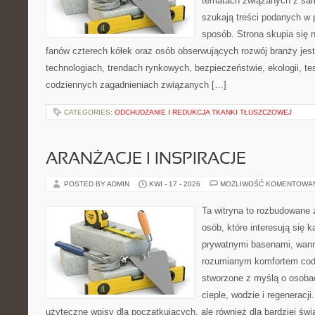
tematach związanych z sam
szukają treści podanych w 
sposób. Strona skupia się 
fanów czterech kółek oraz osób obserwujących rozwój branży jes
technologiach, trendach rynkowych, bezpieczeństwie, ekologii, t
codziennych zagadnieniach związanych […]
CATEGORIES:
ODCHUDZANIE I REDUKCJA TKANKI TŁUSZCZOWEJ
ARANŻACJE I INSPIRACJE
POSTED BY ADMIN
KWI - 17 - 2026
MOŻLIWOŚĆ KOMENTOWA
Ta witryna to rozbudowane 
osób, które interesują się k
prywatnymi basenami, wan
rozumianym komfortem codz
stworzone z myślą o osoba
cieple, wodzie i regeneracj
użyteczne wpisy dla początkujących, ale również dla bardziej ś