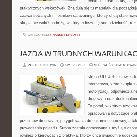
cenią bliskość natury, ale 
praktycznych wskazówek. Znajdują się tu materiały dla początkuj
zaawansowanych miłośników caravaningu, którzy chcą stale rozwi
skupia się wokół podróży, w których liczy się samodzielność, ro
CATEGORIES:
FINANSE I KREDYTY
JAZDA W TRUDNYCH WARUNKA
POSTED BY ADMIN
KWI - 3 - 2026
MOŻLIWOŚĆ KOMENTOWAN
strona ODTJ Bolesławiec to
internetowa, która skupia s
motoryzacji, odpowiedzialn
drogowym oraz doskonaleni
To portal, w którym użytko
opracowania dotyczące prak
przepisów drogowych, przygotowania do egzaminu kierowcy, a tak
prowadzenia pojazdu. Strona została opracowana z myślą o osob
również o kierowcach z praktyką, którzy chcą świadomie udoskona