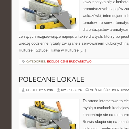
kawy spotyka się z herbatą
aromatycznych napojów zam
wskazówki, interesujące inf
tematów. To serwis tematyc
dla entuzjastów aromatycz
ceniących rozgrzewające napoje, a także dla tych, którzy po pro
wiedzę codzienne rytuały związane z serwowaniem ulubionych n
Kulturze i Sztuce i Kawa w Kulturze […]
CATEGORIES:
EKOLOGICZNE BUDOWNICTWO
POLECANE LOKALE
POSTED BY ADMIN
KWI - 11 - 2026
MOŻLIWOŚĆ KOMENTOWA
Ta strona internetowa to c
myślą o osobach kochający
koncentruje się na restaura
Serwis skupia się na temat
jedzeniem, podróżami kulina