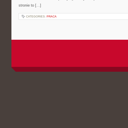
stronie to […]
CATEGORIES:
PRACA