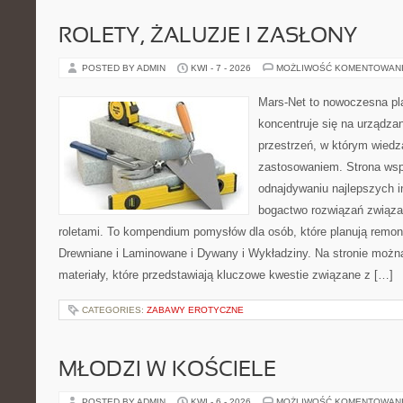
ROLETY, ŻALUZJE I ZASŁONY
POSTED BY ADMIN
KWI - 7 - 2026
MOŻLIWOŚĆ KOMENTOWAN
Mars-Net to nowoczesna pla
koncentruje się na urządza
przestrzeń, w którym wiedz
zastosowaniem. Strona wsp
odnajdywaniu najlepszych in
bogactwo rozwiązań związa
roletami. To kompendium pomysłów dla osób, które planują remon
Drewniane i Laminowane i Dywany i Wykładziny. Na stronie możn
materiały, które przedstawiają kluczowe kwestie związane z […]
CATEGORIES:
ZABAWY EROTYCZNE
MŁODZI W KOŚCIELE
POSTED BY ADMIN
KWI - 6 - 2026
MOŻLIWOŚĆ KOMENTOWAN