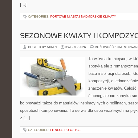
[…]
CATEGORIES:
PORTOWE MIASTA I NADMORSKIE KLIMATY
SEZONOWE KWIATY I KOMPOZYC
POSTED BY ADMIN
KWI - 8 - 2026
MOŻLIWOŚĆ KOMENTOWAN
Ta witryna to miejsce, w k
spotyka się z romantyzmem 
baza inspiracji dla osób, k
kompozycji, a jednocześnie
znaczenie kwiatów. Całość 
ślubnej, ale nie zamyka się
bo prowadzi także do materiałów inspiracyjnych o roślinach, sezon
sposobach komponowania. To serwis dla osób wrażliwych na piękn
z […]
CATEGORIES:
FITNESS PO 40-TCE