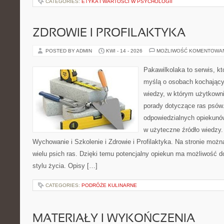
CATEGORIES:
ETYKA I WARTOŚCI W PSYCHOLOGII
ZDROWIE I PROFILAKTYKA
POSTED BY ADMIN
KWI - 14 - 2026
MOŻLIWOŚĆ KOMENTOWA
Pakawilkolaka to serwis, kt
myślą o osobach kochając
wiedzy, w którym użytkowni
porady dotyczące ras psów.
odpowiedzialnych opiekunów
w użyteczne źródło wiedzy. 
Wychowanie i Szkolenie i Zdrowie i Profilaktyka. Na stronie moż
wielu psich ras. Dzięki temu potencjalny opiekun ma możliwość
stylu życia. Opisy […]
CATEGORIES:
PODRÓŻE KULINARNE
MATERIAŁY I WYKOŃCZENIA