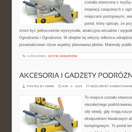
została stworzona z myślą
inspiracji związanych z og
miejscami postojowymi, wia
portal, który opisuje, że pr
może być jednocześnie wytrzymała, atrakcyjna wizualnie i wygo
Ogrodzenia i Ogrodzenia. W obrębie tej witryny odbiorca odnajdzie
przeanalizować różne aspekty planowania płotów. Materiały publi
CATEGORIES:
SZYCIE DODATKÓW
AKCESORIA I GADŻETY PODRÓŻN
POSTED BY ADMIN
KWI - 4 - 2026
MOŻLIWOŚĆ KOMENTOWAN
To miejsce zostało stworzo
niezależnego podróżowania, 
siły wtedy, gdy mogą ruszyć
ekwipunkiem biwakowym al
kempingowym. To portal tem