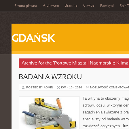
Archiwum
Bramka
Gliwice
Strona główna
Pamiętaj
Spis T
GDAŃSK
Archive for the ‘Portowe Miasta i Nadmorskie Klima
BADANIA WZROKU
POSTED BY ADMIN
KWI - 10 - 2026
MOŻLIWOŚĆ KOMENTOWA
Ta witryna to obszerny ma
zdrowiu oczu, w którym cen
zagadnienia związane z prac
specjalisty od badania wzr
rozwiązań optycznych. Już 