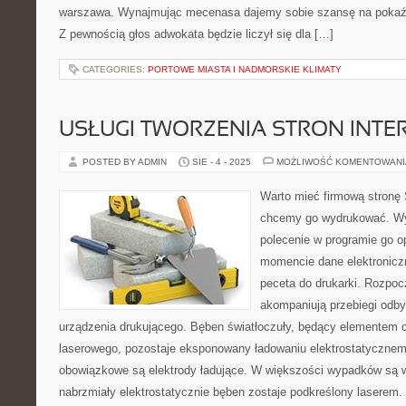
warszawa. Wynajmując mecenasa dajemy sobie szansę na pokaźn
Z pewnością głos adwokata będzie liczył się dla […]
CATEGORIES:
PORTOWE MIASTA I NADMORSKIE KLIMATY
USŁUGI TWORZENIA STRON INT
POSTED BY ADMIN
SIE - 4 - 2025
MOŻLIWOŚĆ KOMENTOWAN
Warto mieć firmową stronę 
chcemy go wydrukować. Wy
polecenie w programie go 
momencie dane elektronicz
peceta do drukarki. Rozpoc
akompaniują przebiegi odby
urządzenia drukującego. Bęben światłoczuły, będący elementem 
laserowego, pozostaje eksponowany ładowaniu elektrostatycznem
obowiązkowe są elektrody ładujące. W większości wypadków są w
nabrzmiały elektrostatycznie bęben zostaje podkreślony laserem.