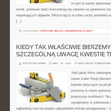
że jest to serwis adresowa
wzrok, ponieważ treści koncentrują się zarówno na sprawności wz
niepokojących objawów. Witryna łączy w sobie cechy poradnika or
[…]
CATEGORIES:
PORTOWE MIASTA I NADMORSKIE KLIMATY
KIEDY TAK WŁAŚCIWIE BIERZEM
SZCZEGÓLNĄ UWAGĘ KWESTIE T
POSTED BY ADMIN
WRZ - 29 - 2025
MOŻLIWOŚĆ KOMENTOWA
Jeśli jakaś firma cateringow
stanie zrobić Kiedy bierz
kwestie dotyczące na przyk
jesteśmy w stanie wykorzy
propozycje możliwości. Na 
wynajmiemy w odniesieniu 
najbardziej miał na uwadze odpowiednie metody postępowania – 