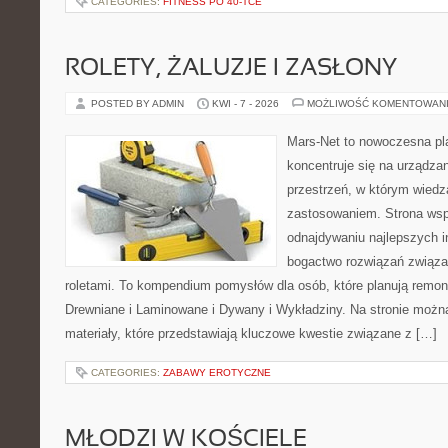
CATEGORIES:
FITNESS PO 40-TCE
ROLETY, ŻALUZJE I ZASŁONY
POSTED BY ADMIN
KWI - 7 - 2026
MOŻLIWOŚĆ KOMENTOWAN
Mars-Net to nowoczesna pla
koncentruje się na urządza
przestrzeń, w którym wiedz
zastosowaniem. Strona wsp
odnajdywaniu najlepszych in
bogactwo rozwiązań związa
roletami. To kompendium pomysłów dla osób, które planują remon
Drewniane i Laminowane i Dywany i Wykładziny. Na stronie możn
materiały, które przedstawiają kluczowe kwestie związane z […]
CATEGORIES:
ZABAWY EROTYCZNE
MŁODZI W KOŚCIELE