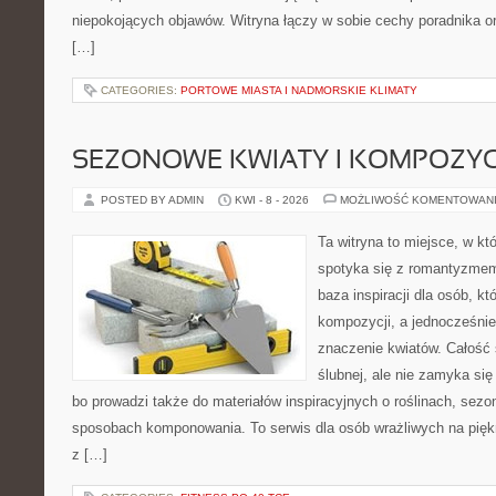
niepokojących objawów. Witryna łączy w sobie cechy poradnika or
[…]
CATEGORIES:
PORTOWE MIASTA I NADMORSKIE KLIMATY
SEZONOWE KWIATY I KOMPOZYC
POSTED BY ADMIN
KWI - 8 - 2026
MOŻLIWOŚĆ KOMENTOWAN
Ta witryna to miejsce, w k
spotyka się z romantyzmem 
baza inspiracji dla osób, k
kompozycji, a jednocześnie
znaczenie kwiatów. Całość 
ślubnej, ale nie zamyka się
bo prowadzi także do materiałów inspiracyjnych o roślinach, sezon
sposobach komponowania. To serwis dla osób wrażliwych na piękn
z […]