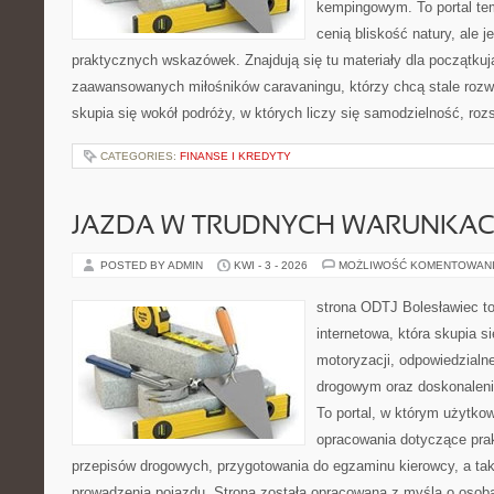
kempingowym. To portal tem
cenią bliskość natury, ale 
praktycznych wskazówek. Znajdują się tu materiały dla początkuj
zaawansowanych miłośników caravaningu, którzy chcą stale rozwi
skupia się wokół podróży, w których liczy się samodzielność, ro
CATEGORIES:
FINANSE I KREDYTY
JAZDA W TRUDNYCH WARUNKA
POSTED BY ADMIN
KWI - 3 - 2026
MOŻLIWOŚĆ KOMENTOWAN
strona ODTJ Bolesławiec to
internetowa, która skupia s
motoryzacji, odpowiedzialn
drogowym oraz doskonaleni
To portal, w którym użytko
opracowania dotyczące prak
przepisów drogowych, przygotowania do egzaminu kierowcy, a tak
prowadzenia pojazdu. Strona została opracowana z myślą o osob