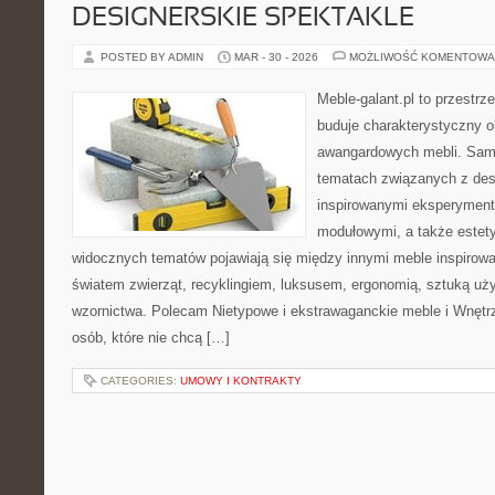
DESIGNERSKIE SPEKTAKLE
POSTED BY ADMIN
MAR - 30 - 2026
MOŻLIWOŚĆ KOMENTOWA
Meble-galant.pl to przestrz
buduje charakterystyczny ob
awangardowych mebli. Sama
tematach związanych z des
inspirowanymi eksperyment
modułowymi, a także estet
widocznych tematów pojawiają się między innymi meble inspirow
światem zwierząt, recyklingiem, luksusem, ergonomią, sztuką uży
wzornictwa. Polecam Nietypowe i ekstrawaganckie meble i Wnętrza
osób, które nie chcą […]
CATEGORIES:
UMOWY I KONTRAKTY