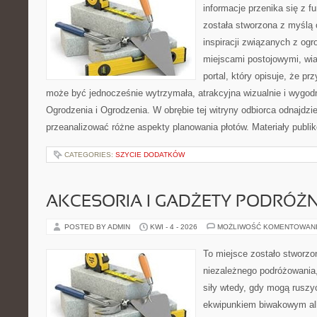
informacje przenika się z f
została stworzona z myślą
inspiracji związanych z og
miejscami postojowymi, wia
portal, który opisuje, że pr
może być jednocześnie wytrzymała, atrakcyjna wizualnie i wygo
Ogrodzenia i Ogrodzenia. W obrębie tej witryny odbiorca odnajdzie
przeanalizować różne aspekty planowania płotów. Materiały publi
CATEGORIES:
SZYCIE DODATKÓW
AKCESORIA I GADŻETY PODRÓŻN
POSTED BY ADMIN
KWI - 4 - 2026
MOŻLIWOŚĆ KOMENTOWAN
To miejsce zostało stworzo
niezależnego podróżowania, 
siły wtedy, gdy mogą ruszyć
ekwipunkiem biwakowym al