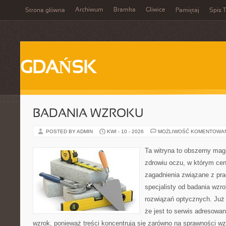
Archiwum
Bramka
Gliwice
Strona główna
Pamiętaj
Spis T
GDAŃSK
BADANIA WZROKU
POSTED BY ADMIN
KWI - 10 - 2026
MOŻLIWOŚĆ KOMENTOWA
Ta witryna to obszerny ma
zdrowiu oczu, w którym cen
zagadnienia związane z prac
specjalisty od badania wzr
rozwiązań optycznych. Już 
że jest to serwis adresowa
wzrok, ponieważ treści koncentrują się zarówno na sprawności wz