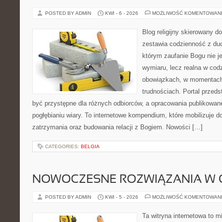
POSTED BY ADMIN
KWI - 6 - 2026
MOŻLIWOŚĆ KOMENTOWAN
Blog religijny skierowany d
zestawia codzienność z du
którym zaufanie Bogu nie j
wymiaru, lecz realna w cod
obowiązkach, w momentach
trudnościach. Portal przed
być przystępne dla różnych odbiorców, a opracowania publikowane
pogłębianiu wiary. To internetowe kompendium, które mobilizuje d
zatrzymania oraz budowania relacji z Bogiem. Nowości […]
CATEGORIES:
BELGIA
NOWOCZESNE ROZWIĄZANIA W 
POSTED BY ADMIN
KWI - 5 - 2026
MOŻLIWOŚĆ KOMENTOWAN
Ta witryna internetowa to 