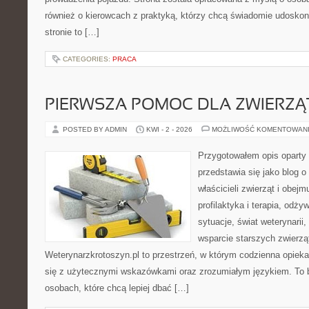
również o kierowcach z praktyką, którzy chcą świadomie udoskona
stronie to […]
CATEGORIES:
PRACA
PIERWSZA POMOC DLA ZWIERZĄ
POSTED BY ADMIN
KWI - 2 - 2026
MOŻLIWOŚĆ KOMENTOWAN
Przygotowałem opis oparty 
przedstawia się jako blog o
właścicieli zwierząt i obejm
profilaktyka i terapia, odży
sytuacje, świat weterynarii
wsparcie starszych zwierzą
Weterynarzkrotoszyn.pl to przestrzeń, w którym codzienna opiek
się z użytecznymi wskazówkami oraz zrozumiałym językiem. To b
osobach, które chcą lepiej dbać […]