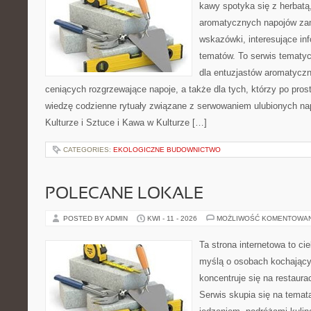
kawy spotyka się z herbatą
aromatycznych napojów zam
wskazówki, interesujące inf
tematów. To serwis tematyc
dla entuzjastów aromatycz
ceniących rozgrzewające napoje, a także dla tych, którzy po pro
wiedzę codzienne rytuały związane z serwowaniem ulubionych n
Kulturze i Sztuce i Kawa w Kulturze […]
CATEGORIES:
EKOLOGICZNE BUDOWNICTWO
POLECANE LOKALE
POSTED BY ADMIN
KWI - 11 - 2026
MOŻLIWOŚĆ KOMENTOWA
Ta strona internetowa to c
myślą o osobach kochający
koncentruje się na restaura
Serwis skupia się na temat