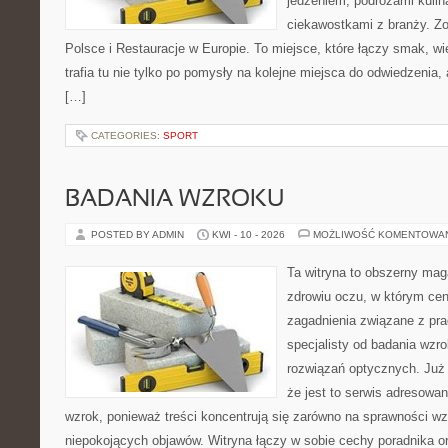
jedzeniem, podróżami kulina
ciekawostkami z branży. Z
Polsce i Restauracje w Europie. To miejsce, które łączy smak, wie
trafia tu nie tylko po pomysły na kolejne miejsca do odwiedzenia, 
[…]
CATEGORIES:
SPORT
BADANIA WZROKU
POSTED BY ADMIN
KWI - 10 - 2026
MOŻLIWOŚĆ KOMENTOWA
Ta witryna to obszerny ma
zdrowiu oczu, w którym cen
zagadnienia związane z prac
specjalisty od badania wzr
rozwiązań optycznych. Już 
że jest to serwis adresowa
wzrok, ponieważ treści koncentrują się zarówno na sprawności wz
niepokojących objawów. Witryna łączy w sobie cechy poradnika or