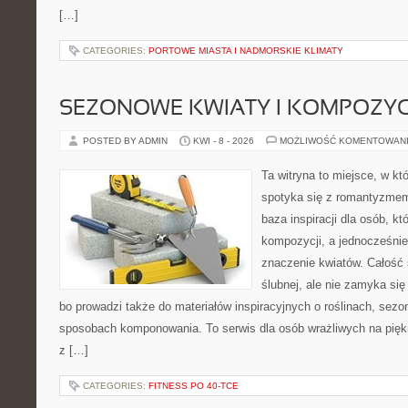
[…]
CATEGORIES:
PORTOWE MIASTA I NADMORSKIE KLIMATY
SEZONOWE KWIATY I KOMPOZYC
POSTED BY ADMIN
KWI - 8 - 2026
MOŻLIWOŚĆ KOMENTOWAN
Ta witryna to miejsce, w k
spotyka się z romantyzmem 
baza inspiracji dla osób, k
kompozycji, a jednocześnie
znaczenie kwiatów. Całość 
ślubnej, ale nie zamyka się
bo prowadzi także do materiałów inspiracyjnych o roślinach, sezon
sposobach komponowania. To serwis dla osób wrażliwych na piękn
z […]
CATEGORIES:
FITNESS PO 40-TCE