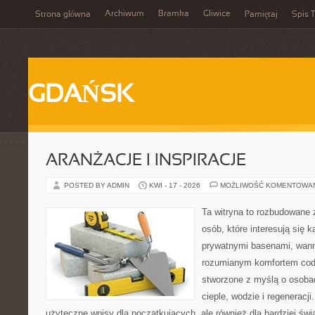
Archiwum
Bramka
Gliwice
Strona główna
Pamiętaj
Spis T
GDAŃSK
ARANŻACJE I INSPIRACJE
POSTED BY ADMIN
KWI - 17 - 2026
MOŻLIWOŚĆ KOMENTOWA
Ta witryna to rozbudowane 
osób, które interesują się k
prywatnymi basenami, wan
rozumianym komfortem codz
stworzone z myślą o osoba
cieple, wodzie i regeneracj
użyteczne wpisy dla początkujących, ale również dla bardziej ś