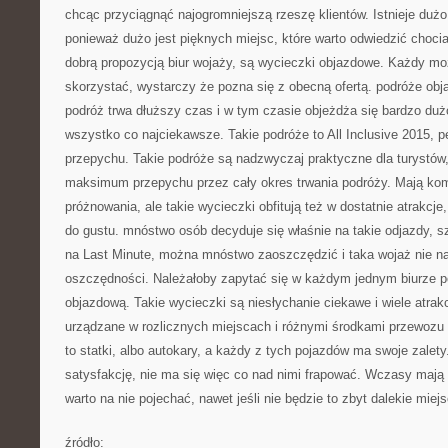
chcąc przyciągnąć najogromniejszą rzeszę klientów. Istnieje dużo
ponieważ dużo jest pięknych miejsc, które warto odwiedzić choci
dobrą propozycją biur wojaży, są wycieczki objazdowe. Każdy mo
skorzystać, wystarczy że pozna się z obecną ofertą. podróże obj
podróż trwa dłuższy czas i w tym czasie objeżdża się bardzo du
wszystko co najciekawsze. Takie podróże to All Inclusive 2015, p
przepychu. Takie podróże są nadzwyczaj praktyczne dla turystów
maksimum przepychu przez cały okres trwania podróży. Mają kom
próżnowania, ale takie wycieczki obfitują też w dostatnie atrakcj
do gustu. mnóstwo osób decyduje się właśnie na takie odjazdy, s
na Last Minute, można mnóstwo zaoszczędzić i taka wojaż nie 
oszczędności. Należałoby zapytać się w każdym jednym biurze p
objazdową. Takie wycieczki są niesłychanie ciekawe i wiele atrakc
urządzane w rozlicznych miejscach i różnymi środkami przewozu 
to statki, albo autokary, a każdy z tych pojazdów ma swoje zalety
satysfakcję, nie ma się więc co nad nimi frapować. Wczasy mają
warto na nie pojechać, nawet jeśli nie będzie to zbyt dalekie miejs
źródło: