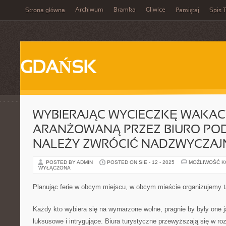
Archiwum
Bramka
Gliwice
Strona główna
Pamiętaj
Spis T
GDAŃSK
WYBIERAJĄC WYCIECZKĘ WAKAC
ARANŻOWANĄ PRZEZ BIURO PO
NALEŻY ZWRÓCIĆ NADZWYCZAJ
POSTED BY ADMIN
POSTED ON SIE - 12 - 2025
MOŻLIWOŚĆ 
WYŁĄCZONA
Planując ferie w obcym miejscu, w obcym mieście organizujemy ta
Każdy kto wybiera się na wymarzone wolne, pragnie by były one 
luksusowe i intrygujące. Biura turystyczne przewyższają się w r