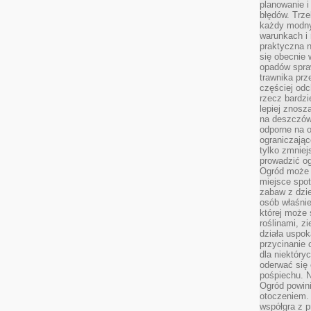
planowanie 
błędów. Trz
każdy modny
warunkach i 
praktyczna 
się obecnie 
opadów spraw
trawnika prz
częściej odc
rzecz bardzi
lepiej znosz
na deszczówk
odporne na o
ograniczając
tylko zmniej
prowadzić og
Ogród może p
miejsce spot
zabaw z dzie
osób właśnie
której może 
roślinami, z
działa uspok
przycinanie 
dla niektóry
oderwać się 
pośpiechu. N
Ogród powin
otoczeniem.
współgra z p