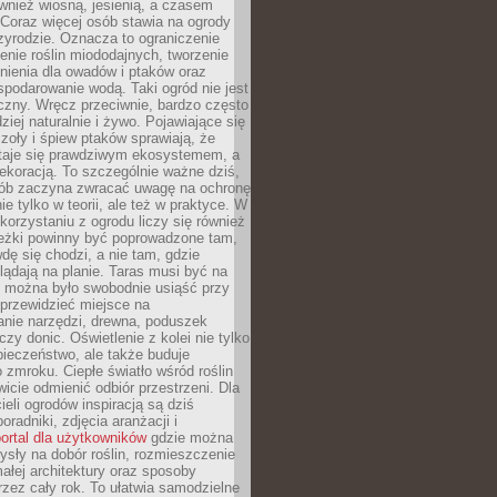
ównież wiosną, jesienią, a czasem
Coraz więcej osób stawia na ogrody
zyrodzie. Oznacza to ograniczenie
enie roślin miododajnych, tworzenie
nienia dla owadów i ptaków oraz
podarowanie wodą. Taki ogród nie jest
czny. Wręcz przeciwnie, bardzo często
ziej naturalnie i żywo. Pojawiające się
zoły i śpiew ptaków sprawiają, że
staje się prawdziwym ekosystemem, a
dekoracją. To szczególnie ważne dziś,
sób zaczyna zwracać uwagę na ochronę
ie tylko w teorii, ale też w praktyce. W
orzystaniu z ogrodu liczy się również
eżki powinny być poprowadzone tam,
dę się chodzi, a nie tam, gdzie
glądają na planie. Taras musi być na
y można było swobodnie usiąść przy
 przewidzieć miejsce na
nie narzędzi, drewna, poduszek
zy donic. Oświetlenie z kolei nie tylko
ieczeństwo, ale także buduje
 zmroku. Ciepłe światło wśród roślin
wicie odmienić odbiór przestrzeni. Dla
ieli ogrodów inspiracją są dziś
oradniki, zdjęcia aranżacji i
ortal dla użytkowników
gdzie można
sły na dobór roślin, rozmieszczenie
łej architektury oraz sposoby
przez cały rok. To ułatwia samodzielne