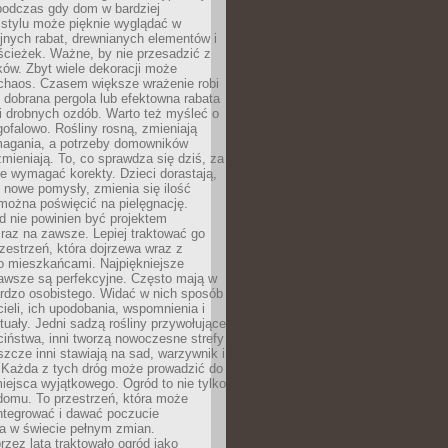
podczas gdy dom w bardziej
 stylu może pięknie wyglądać w
jnych rabat, drewnianych elementów i
ścieżek. Ważne, by nie przesadzić z
ków. Zbyt wiele dekoracji może
chaos. Czasem większe wrażenie robi
 dobrana pergola lub efektowna rabata
ki drobnych ozdób. Warto też myśleć o
gofalowo. Rośliny rosną, zmieniają
ymagania, a potrzeby domowników
zmieniają. To, co sprawdza się dziś, za
że wymagać korekty. Dzieci dorastają,
ę nowe pomysły, zmienia się ilość
można poświęcić na pielęgnację.
d nie powinien być projektem
raz na zawsze. Lepiej traktować go
zestrzeń, która dojrzewa wraz z
o mieszkańcami. Najpiękniejsze
zawsze są perfekcyjne. Często mają w
ardzo osobistego. Widać w nich sposób
cieli, ich upodobania, wspomnienia i
tuały. Jedni sadzą rośliny przywołujące
ciństwa, inni tworzą nowoczesne strefy
eszcze inni stawiają na sad, warzywnik i
. Każda z tych dróg może prowadzić do
iejsca wyjątkowego. Ogród to nie tylko
domu. To przestrzeń, która może
ntegrować i dawać poczucie
ia w świecie pełnym zmian.
rzez lata traktowało ogród jako