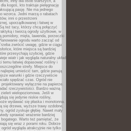
iećmi, inny dla osób starszych, a
 dla kogoś, kto traktuje pielęgnację
elaksującą pasję. Nie ma jednego
o wzorca. Jedni marzą o rabatach
tów, inni o przestrzeni
znej, uporządkowanej i łatwej w
Są też tacy, którzy chcą połączyć
raktyką i tworzą ogrody użytkowe, w
ą pomidory, mięta, lawenda, porzeczki
Planowanie ogrodu warto zacząć od
Trzeba zwrócić uwagę, gdzie w ciągu
 słońce, które miejsca są bardziej
które przesychają szybciej, gdzie
ieje wiatr i jak wygląda naturalny układ
ki temu łatwiej dopasować rośliny i
oszczególne strefy. Miejsce do
ajlepiej umieścić tam, gdzie panują
ejsze warunki i gdzie rzeczywiście
hciało spędzać czas. Ogród nie
 projektowany wyłącznie na papierze.
adać rzeczywistości. Bardzo ważną
 zieleń wielopoziomowa. Jeśli w
dują się jedynie niskie rośliny,
może wydawać się płaska i monotonna.
ją się drzewa, wyższe trawy ozdobne,
iny, ogród zyskuje głębię. Nawet mały
tedy sprawiać wrażenie bardziej
i bogatego. Warto też pamiętać, że
niają się wraz z porami roku. Dobrze
ogród wygląda atrakcyjnie nie tylko