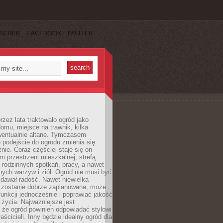
SCRIBE
FACEBOOK
TWITTER
rzez lata traktowało ogród jako
omu, miejsce na trawnik, kilka
wentualnie altanę. Tymczasem
podejście do ogrodu zmienia się
nie. Coraz częściej staje się on
m przestrzeni mieszkalnej, strefą
rodzinnych spotkań, pracy, a nawet
ych warzyw i ziół. Ogród nie musi być
dawał radość. Nawet niewielka
li zostanie dobrze zaplanowana, może
 funkcji jednocześnie i poprawiać jakość
życia. Najważniejsze jest
 że ogród powinien odpowiadać stylowi
aścicieli. Inny będzie idealny ogród dla