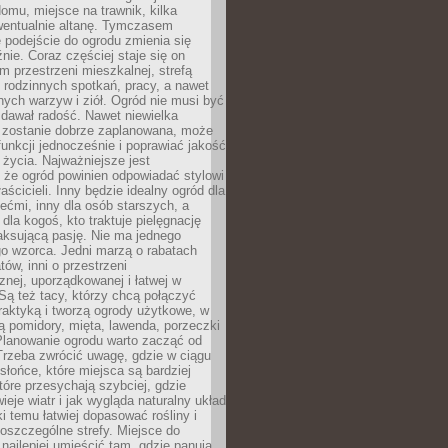
omu, miejsce na trawnik, kilka
wentualnie altanę. Tymczasem
podejście do ogrodu zmienia się
nie. Coraz częściej staje się on
m przestrzeni mieszkalnej, strefą
rodzinnych spotkań, pracy, a nawet
ych warzyw i ziół. Ogród nie musi być
dawał radość. Nawet niewielka
li zostanie dobrze zaplanowana, może
 funkcji jednocześnie i poprawiać jakość
życia. Najważniejsze jest
 że ogród powinien odpowiadać stylowi
aścicieli. Inny będzie idealny ogród dla
iećmi, inny dla osób starszych, a
 dla kogoś, kto traktuje pielęgnację
elaksującą pasję. Nie ma jednego
o wzorca. Jedni marzą o rabatach
tów, inni o przestrzeni
znej, uporządkowanej i łatwej w
Są też tacy, którzy chcą połączyć
raktyką i tworzą ogrody użytkowe, w
ą pomidory, mięta, lawenda, porzeczki
Planowanie ogrodu warto zacząć od
Trzeba zwrócić uwagę, gdzie w ciągu
 słońce, które miejsca są bardziej
które przesychają szybciej, gdzie
ieje wiatr i jak wygląda naturalny układ
ki temu łatwiej dopasować rośliny i
oszczególne strefy. Miejsce do
ajlepiej umieścić tam, gdzie panują