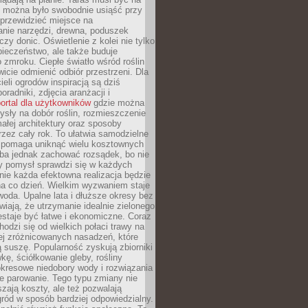
y można było swobodnie usiąść przy
 przewidzieć miejsce na
nie narzędzi, drewna, poduszek
zy donic. Oświetlenie z kolei nie tylko
ieczeństwo, ale także buduje
 zmroku. Ciepłe światło wśród roślin
wicie odmienić odbiór przestrzeni. Dla
ieli ogrodów inspiracją są dziś
oradniki, zdjęcia aranżacji i
ortal dla użytkowników
gdzie można
sły na dobór roślin, rozmieszczenie
łej architektury oraz sposoby
przez cały rok. To ułatwia samodzielne
i pomaga uniknąć wielu kosztownych
eba jednak zachować rozsądek, bo nie
 pomysł sprawdzi się w każdych
nie każda efektowna realizacja będzie
na co dzień. Wielkim wyzwaniem staje
woda. Upalne lata i dłuższe okresy bez
iają, że utrzymanie idealnie zielonego
estaje być łatwe i ekonomiczne. Coraz
hodzi się od wielkich połaci trawy na
ej zróżnicowanych nasadzeń, które
ą suszę. Popularność zyskują zbiorniki
ę, ściółkowanie gleby, rośliny
kresowe niedobory wody i rozwiązania
e parowanie. Tego typu zmiany nie
szają koszty, ale też pozwalają
ród w sposób bardziej odpowiedzialny.