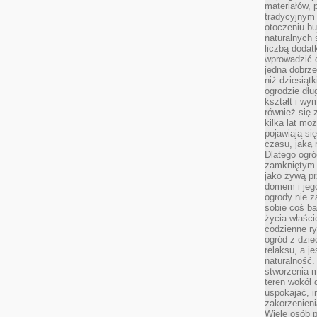
materiałów, 
tradycyjnym
otoczeniu bu
naturalnych 
liczbą dodat
wprowadzić 
jedna dobrze
niż dziesiąt
ogrodzie dłu
kształt i w
również się 
kilka lat mo
pojawiają si
czasu, jaką 
Dlatego ogró
zamkniętym 
jako żywą pr
domem i jeg
ogrody nie 
sobie coś b
życia właści
codzienne ry
ogród z dzie
relaksu, a j
naturalność
stworzenia m
teren wokół 
uspokajać, i
zakorzenien
Wiele osób p