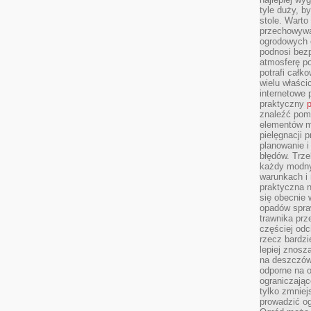
tyle duży, b
stole. Warto
przechowywa
ogrodowych c
podnosi bezp
atmosferę po
potrafi całko
wielu właścic
internetowe p
praktyczny
p
znaleźć pomy
elementów ma
pielęgnacji 
planowanie 
błędów. Trz
każdy modny
warunkach i 
praktyczna 
się obecnie 
opadów spraw
trawnika prz
częściej odc
rzecz bardzi
lepiej znosz
na deszczówk
odporne na o
ograniczając
tylko zmniej
prowadzić og