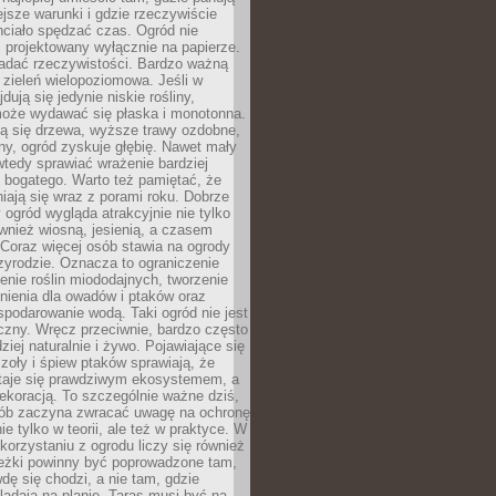
ejsze warunki i gdzie rzeczywiście
hciało spędzać czas. Ogród nie
 projektowany wyłącznie na papierze.
adać rzeczywistości. Bardzo ważną
 zieleń wielopoziomowa. Jeśli w
dują się jedynie niskie rośliny,
może wydawać się płaska i monotonna.
ją się drzewa, wyższe trawy ozdobne,
iny, ogród zyskuje głębię. Nawet mały
tedy sprawiać wrażenie bardziej
i bogatego. Warto też pamiętać, że
niają się wraz z porami roku. Dobrze
ogród wygląda atrakcyjnie nie tylko
ównież wiosną, jesienią, a czasem
Coraz więcej osób stawia na ogrody
zyrodzie. Oznacza to ograniczenie
enie roślin miododajnych, tworzenie
nienia dla owadów i ptaków oraz
podarowanie wodą. Taki ogród nie jest
czny. Wręcz przeciwnie, bardzo często
ziej naturalnie i żywo. Pojawiające się
zoły i śpiew ptaków sprawiają, że
staje się prawdziwym ekosystemem, a
dekoracją. To szczególnie ważne dziś,
sób zaczyna zwracać uwagę na ochronę
ie tylko w teorii, ale też w praktyce. W
orzystaniu z ogrodu liczy się również
eżki powinny być poprowadzone tam,
dę się chodzi, a nie tam, gdzie
glądają na planie. Taras musi być na