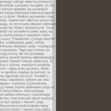
i pomaga uniknąć wielu kosztownych
eba jednak zachować rozsądek, bo nie
 pomysł sprawdzi się w każdych
nie każda efektowna realizacja będzie
na co dzień. Wielkim wyzwaniem staje
woda. Upalne lata i dłuższe okresy bez
iają, że utrzymanie idealnie zielonego
estaje być łatwe i ekonomiczne. Coraz
hodzi się od wielkich połaci trawy na
ej zróżnicowanych nasadzeń, które
ą suszę. Popularność zyskują zbiorniki
ę, ściółkowanie gleby, rośliny
kresowe niedobory wody i rozwiązania
e parowanie. Tego typu zmiany nie
szają koszty, ale też pozwalają
ród w sposób bardziej odpowiedzialny.
ełnić również funkcję społeczną. To
kań z rodziną, wspólnych posiłków,
ćmi i odpoczynku po pracy. Wiele
 w ogrodzie znajduje przestrzeń, w
się naprawdę wyciszyć. Kontakt z
iemią i naturalnym rytmem pór roku
ajająco. Sadzenie, przesadzanie,
czy nawet zwykłe podlewanie stają się
ch formą relaksu, która pomaga
od natłoku informacji i codziennego
ie bez znaczenia jest także estetyka.
ien być spójny z domem i jego
 Nowoczesna bryła budynku lepiej
rostymi liniami i ograniczoną paletą