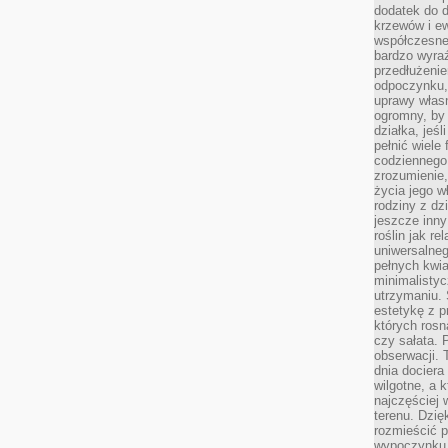
dodatek do d
krzewów i e
współczesne 
bardzo wyraź
przedłużenie
odpoczynku, 
uprawy własn
ogromny, by 
działka, jeś
pełnić wiele
codziennego 
zrozumienie,
życia jego wł
rodziny z dz
jeszcze inny
roślin jak r
uniwersalneg
pełnych kwia
minimalistyc
utrzymaniu. 
estetykę z p
których rosn
czy sałata. 
obserwacji. 
dnia dociera
wilgotne, a 
najczęściej w
terenu. Dzię
rozmieścić p
wypoczynku n