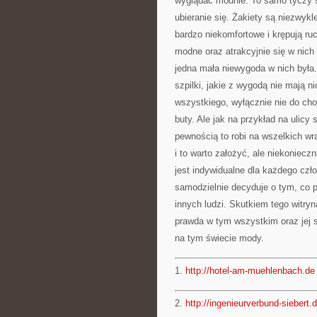
wyglądać modnie. To samo tyczy si
ubieranie się. Żakiety są niezwykl
bardzo niekomfortowe i krępują ru
modne oraz atrakcyjnie się w nich
jedna mała niewygoda w nich była.
szpilki, jakie z wygodą nie mają n
wszystkiego, wyłącznie nie do cho
buty. Ale jak na przykład na ulicy
pewnością to robi na wszelkich wr
i to warto założyć, ale niekoniecz
jest indywidualne dla każdego czł
samodzielnie decyduje o tym, co pr
innych ludzi. Skutkiem tego witry
prawda w tym wszystkim oraz jej 
na tym świecie mody.
1.
http://hotel-am-muehlenbach.de
2.
http://ingenieurverbund-siebert.