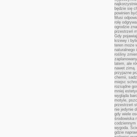
najkorzystni
będzie się c
powinien być
Musi odpowi
rolę odgrywa
ogrodzie znaj
przestrzeń 
Gdy pojawia
krzewy i byl
teren może w
naturalnego 
rośliny zmie
zaplanowany 
latem, ale r
nawet zimą. 
przyjazne pr
chemii, sadz
miejsc schro
rozsądne gos
mniej estety
wygląda bard
motyle, pszc
przestrzeń 
nie jedynie 
gdy wiele o
środowiska n
codziennym k
wygoda. Ści
gdzie napraw
najlepiej wy