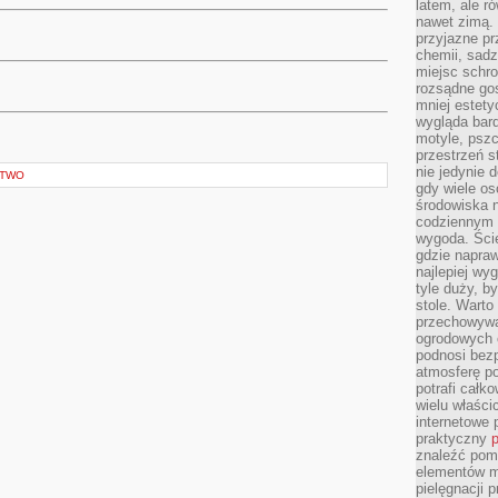
latem, ale r
nawet zimą. 
przyjazne pr
chemii, sadz
miejsc schro
rozsądne gos
mniej estety
wygląda bard
motyle, pszc
przestrzeń 
nie jedynie 
CTWO
gdy wiele o
środowiska n
codziennym k
wygoda. Ści
gdzie napraw
najlepiej wy
tyle duży, b
stole. Warto
przechowywa
ogrodowych c
podnosi bezp
atmosferę po
potrafi całko
wielu właścic
internetowe p
praktyczny
p
znaleźć pomy
elementów ma
pielęgnacji 