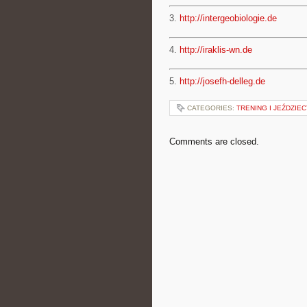
3.
http://intergeobiologie.de
4.
http://iraklis-wn.de
5.
http://josefh-delleg.de
CATEGORIES:
TRENING I JEŹDZIE
Comments are closed.