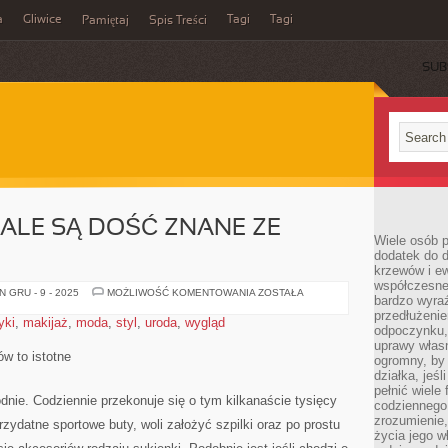
a
Gliwice
Tagi
Tagi
Pamiętaj
Spis Treści
SUB
TALE SĄ DOŚĆ ZNANE ZE
Wiele osób p
dodatek do d
krzewów i e
współczesne 
WSZELKIE
 GRU - 9 - 2025
MOŻLIWOŚĆ KOMENTOWANIA
ZOSTAŁA
bardzo wyraź
TE
DETALE
przedłużenie
yki
,
makijaż
,
moda
,
styl
,
uroda
,
wygląd
SĄ
odpoczynku, 
DOŚĆ
uprawy własn
ZNANE
w to istotne
ZE
ogromny, by 
ŚWIATA
działka, jeś
SZTUKI
pełnić wiele
nie. Codziennie przekonuje się o tym kilkanaście tysięcy
codziennego 
zrozumienie,
rzydatne sportowe buty, woli założyć szpilki oraz po prostu
życia jego wł