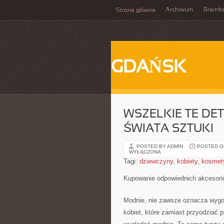
Archiwum
Bramk
Strona główna
GDAŃSK
WSZELKIE TE DE
ŚWIATA SZTUKI
POSTED BY ADMIN
POSTED ON
WYŁĄCZONA
Tagi:
dziewczyny
,
kobiety
,
kosmet
Kupowanie odpowiednich akcesorió
Modnie, nie zawsze oznacza wygod
kobiet, które zamiast przyodziać p