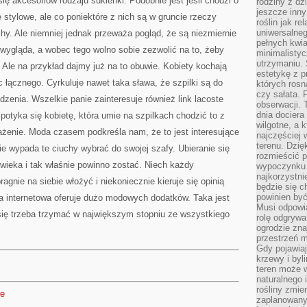
ę akcesoriów rodzaju sukienki. Podobnie jest jeśli chodzi o
rodziny z dz
jeszcze inny
e stylowe, ale co poniektóre z nich są w gruncie rzeczy
roślin jak r
uniwersalneg
chy. Ale niemniej jednak przeważa pogląd, że są niezmiernie
pełnych kwia
 wygląda, a wobec tego wolno sobie zezwolić na to, żeby
minimalistyc
utrzymaniu. 
 Ale na przykład dajmy już na to obuwie. Kobiety kochają
estetykę z p
ic łącznego. Cyrkuluje nawet taka sława, że szpilki są do
których rosn
czy sałata. 
dzenia. Wszelkie panie zainteresuje również link lacoste
obserwacji. 
dnia dociera
 spotyka się kobietę, która umie na szpilkach chodzić to z
wilgotne, a 
ażenie. Moda czasem podkreśla nam, że to jest interesujące
najczęściej w
terenu. Dzię
nie wypada te ciuchy wybrać do swojej szafy. Ubieranie się
rozmieścić p
owieka i tak właśnie powinno zostać. Niech każdy
wypoczynku n
najkorzystni
agnie na siebie włożyć i niekoniecznie kieruje się opinią
będzie się c
powinien być
na internetowa oferuje dużo modowych dodatków. Taka jest
Musi odpowi
się trzeba trzymać w największym stopniu ze wszystkiego
rolę odgrywa
ogrodzie znaj
przestrzeń 
Gdy pojawia
krzewy i byl
teren może w
naturalnego 
rośliny zmie
de
zaplanowany 