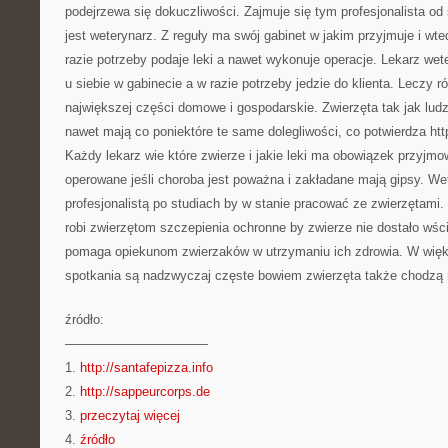
podejrzewa się dokuczliwości. Zajmuje się tym profesjonalista o
jest weterynarz. Z reguły ma swój gabinet w jakim przyjmuje i wt
razie potrzeby podaje leki a nawet wykonuje operacje. Lekarz wet
u siebie w gabinecie a w razie potrzeby jedzie do klienta. Leczy r
największej części domowe i gospodarskie. Zwierzęta tak jak ludz
nawet mają co poniektóre te same dolegliwości, co potwierdza htt
Każdy lekarz wie które zwierze i jakie leki ma obowiązek przyjmo
operowane jeśli choroba jest poważna i zakładane mają gipsy. We
profesjonalistą po studiach by w stanie pracować ze zwierzętami
robi zwierzętom szczepienia ochronne by zwierze nie dostało wśc
pomaga opiekunom zwierzaków w utrzymaniu ich zdrowia. W wię
spotkania są nadzwyczaj częste bowiem zwierzęta także chodzą n
źródło:
———————————
1.
http://santafepizza.info
2.
http://sappeurcorps.de
3.
przeczytaj więcej
4.
źródło