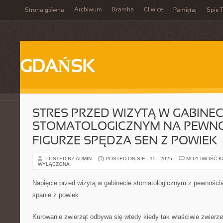
Archiwum
Bramka
Gliwice
Strona główna
Pamiętaj
Spis T
GDAŃSK
STRES PRZED WIZYTĄ W GABINEC
STOMATOLOGICZNYM NA PEWNO 
FIGURZE SPĘDZA SEN Z POWIEK
POSTED BY ADMIN
POSTED ON SIE - 15 - 2025
MOŻLIWOŚĆ 
WYŁĄCZONA
Napięcie przed wizytą w gabinecie stomatologicznym z pewnością 
spanie z powiek
Kurowanie zwierząt odbywa się wtedy kiedy tak właściwie zwierze 