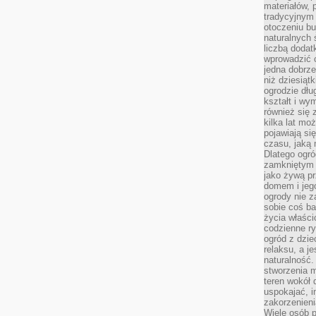
materiałów, 
tradycyjnym
otoczeniu bu
naturalnych 
liczbą dodat
wprowadzić 
jedna dobrze
niż dziesiąt
ogrodzie dłu
kształt i w
również się 
kilka lat mo
pojawiają si
czasu, jaką 
Dlatego ogró
zamkniętym 
jako żywą pr
domem i jeg
ogrody nie 
sobie coś b
życia właści
codzienne ry
ogród z dzie
relaksu, a j
naturalność
stworzenia m
teren wokół 
uspokajać, i
zakorzenien
Wiele osób p