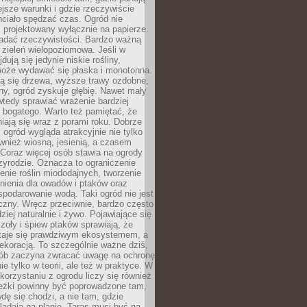
ejsze warunki i gdzie rzeczywiście
hciało spędzać czas. Ogród nie
 projektowany wyłącznie na papierze.
adać rzeczywistości. Bardzo ważną
 zieleń wielopoziomowa. Jeśli w
dują się jedynie niskie rośliny,
może wydawać się płaska i monotonna.
ją się drzewa, wyższe trawy ozdobne,
iny, ogród zyskuje głębię. Nawet mały
tedy sprawiać wrażenie bardziej
i bogatego. Warto też pamiętać, że
niają się wraz z porami roku. Dobrze
ogród wygląda atrakcyjnie nie tylko
ównież wiosną, jesienią, a czasem
Coraz więcej osób stawia na ogrody
zyrodzie. Oznacza to ograniczenie
enie roślin miododajnych, tworzenie
nienia dla owadów i ptaków oraz
podarowanie wodą. Taki ogród nie jest
czny. Wręcz przeciwnie, bardzo często
ziej naturalnie i żywo. Pojawiające się
zoły i śpiew ptaków sprawiają, że
staje się prawdziwym ekosystemem, a
dekoracją. To szczególnie ważne dziś,
sób zaczyna zwracać uwagę na ochronę
ie tylko w teorii, ale też w praktyce. W
orzystaniu z ogrodu liczy się również
eżki powinny być poprowadzone tam,
dę się chodzi, a nie tam, gdzie
glądają na planie. Taras musi być na