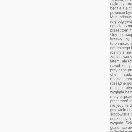
najkorzystni
będzie się c
powinien być
Musi odpowi
rolę odgrywa
ogrodzie znaj
przestrzeń 
Gdy pojawia
krzewy i byl
teren może w
naturalnego 
rośliny zmie
zaplanowany 
latem, ale r
nawet zimą. 
przyjazne pr
chemii, sadz
miejsc schro
rozsądne gos
mniej estety
wygląda bard
motyle, pszc
przestrzeń 
nie jedynie 
gdy wiele o
środowiska n
codziennym k
wygoda. Ści
gdzie napraw
najlepiej wy