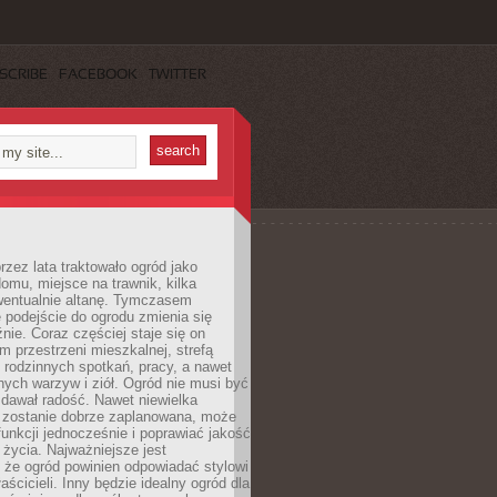
SCRIBE
FACEBOOK
TWITTER
rzez lata traktowało ogród jako
omu, miejsce na trawnik, kilka
wentualnie altanę. Tymczasem
podejście do ogrodu zmienia się
nie. Coraz częściej staje się on
m przestrzeni mieszkalnej, strefą
rodzinnych spotkań, pracy, a nawet
ych warzyw i ziół. Ogród nie musi być
dawał radość. Nawet niewielka
li zostanie dobrze zaplanowana, może
 funkcji jednocześnie i poprawiać jakość
życia. Najważniejsze jest
 że ogród powinien odpowiadać stylowi
aścicieli. Inny będzie idealny ogród dla