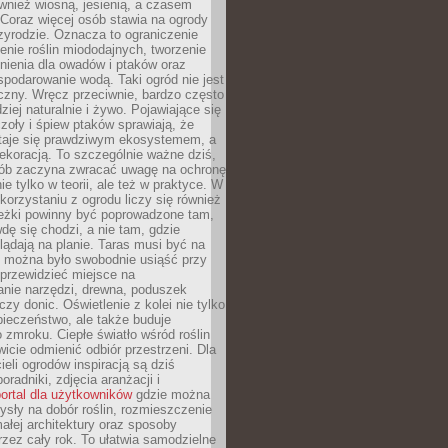
ównież wiosną, jesienią, a czasem
Coraz więcej osób stawia na ogrody
zyrodzie. Oznacza to ograniczenie
enie roślin miododajnych, tworzenie
nienia dla owadów i ptaków oraz
podarowanie wodą. Taki ogród nie jest
czny. Wręcz przeciwnie, bardzo często
ziej naturalnie i żywo. Pojawiające się
zoły i śpiew ptaków sprawiają, że
staje się prawdziwym ekosystemem, a
dekoracją. To szczególnie ważne dziś,
sób zaczyna zwracać uwagę na ochronę
ie tylko w teorii, ale też w praktyce. W
orzystaniu z ogrodu liczy się również
eżki powinny być poprowadzone tam,
dę się chodzi, a nie tam, gdzie
glądają na planie. Taras musi być na
y można było swobodnie usiąść przy
 przewidzieć miejsce na
nie narzędzi, drewna, poduszek
zy donic. Oświetlenie z kolei nie tylko
ieczeństwo, ale także buduje
 zmroku. Ciepłe światło wśród roślin
wicie odmienić odbiór przestrzeni. Dla
ieli ogrodów inspiracją są dziś
oradniki, zdjęcia aranżacji i
ortal dla użytkowników
gdzie można
sły na dobór roślin, rozmieszczenie
łej architektury oraz sposoby
przez cały rok. To ułatwia samodzielne