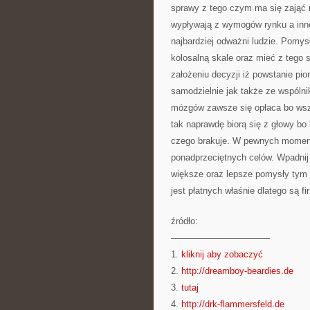
sprawy z tego czym ma się zająć 
wypływają z wymogów rynku a inn
najbardziej odważni ludzie. Pomys
kolosalną skale oraz mieć z tego 
założeniu decyzji iż powstanie pi
samodzielnie jak także ze wspólni
mózgów zawsze się opłaca bo wsz
tak naprawdę biorą się z głowy bo
czego brakuje. W pewnych momentac
ponadprzeciętnych celów. Wpadnij
większe oraz lepsze pomysły tym k
jest płatnych właśnie dlatego są f
źródło:
———————————
1.
kliknij aby zobaczyć
2.
http://dreamboy-beardies.de
3.
tutaj
4.
http://drk-flammersfeld.de