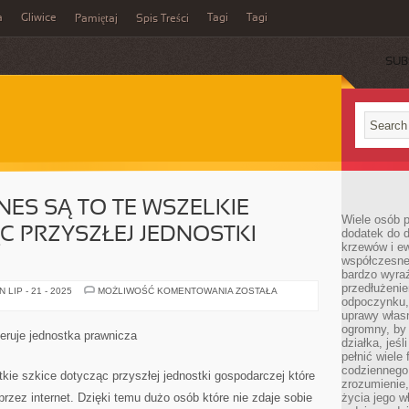
a
Gliwice
Tagi
Tagi
Pamiętaj
Spis Treści
SUB
NES SĄ TO TE WSZELKIE
Wiele osób p
C PRZYSZŁEJ JEDNOSTKI
dodatek do d
krzewów i e
współczesne 
bardzo wyraź
przedłużenie
POMYSŁY
LIP - 21 - 2025
MOŻLIWOŚĆ KOMENTOWANIA
ZOSTAŁA
NA
odpoczynku, 
BIZNES
uprawy własn
SĄ
ogromny, by 
TO
feruje jednostka prawnicza
TE
działka, jeś
WSZELKIE
pełnić wiele
SZKICE
codziennego 
DOTYCZĄC
kie szkice dotycząc przyszłej jednostki gospodarczej które
PRZYSZŁEJ
zrozumienie,
JEDNOSTKI
rzez internet. Dzięki temu dużo osób które nie zdaje sobie
życia jego wł
GOSPODARCZEJ