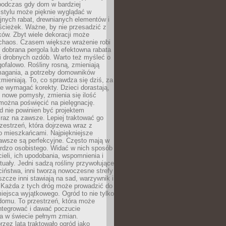
podczas gdy dom w bardziej
 stylu może pięknie wyglądać w
jnych rabat, drewnianych elementów i
ścieżek. Ważne, by nie przesadzić z
ków. Zbyt wiele dekoracji może
chaos. Czasem większe wrażenie robi
 dobrana pergola lub efektowna rabata
ki drobnych ozdób. Warto też myśleć o
gofalowo. Rośliny rosną, zmieniają
ymagania, a potrzeby domowników
zmieniają. To, co sprawdza się dziś, za
że wymagać korekty. Dzieci dorastają,
ę nowe pomysły, zmienia się ilość
można poświęcić na pielęgnację.
d nie powinien być projektem
raz na zawsze. Lepiej traktować go
zestrzeń, która dojrzewa wraz z
o mieszkańcami. Najpiękniejsze
zawsze są perfekcyjne. Często mają w
ardzo osobistego. Widać w nich sposób
cieli, ich upodobania, wspomnienia i
tuały. Jedni sadzą rośliny przywołujące
ciństwa, inni tworzą nowoczesne strefy
eszcze inni stawiają na sad, warzywnik i
. Każda z tych dróg może prowadzić do
iejsca wyjątkowego. Ogród to nie tylko
domu. To przestrzeń, która może
ntegrować i dawać poczucie
ia w świecie pełnym zmian.
rzez lata traktowało ogród jako