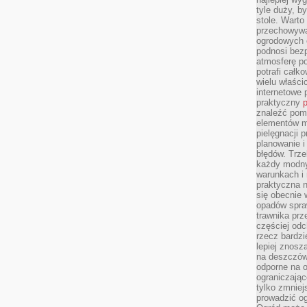
tyle duży, b
stole. Warto
przechowywa
ogrodowych c
podnosi bezp
atmosferę po
potrafi całko
wielu właścic
internetowe p
praktyczny
p
znaleźć pomy
elementów ma
pielęgnacji 
planowanie 
błędów. Trz
każdy modny
warunkach i 
praktyczna 
się obecnie 
opadów spraw
trawnika prz
częściej odc
rzecz bardzi
lepiej znosz
na deszczówk
odporne na o
ograniczając
tylko zmniej
prowadzić og