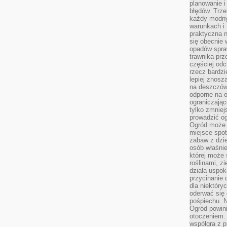
planowanie 
błędów. Trz
każdy modny
warunkach i 
praktyczna 
się obecnie 
opadów spraw
trawnika prz
częściej odc
rzecz bardzi
lepiej znosz
na deszczówk
odporne na o
ograniczając
tylko zmniej
prowadzić og
Ogród może p
miejsce spot
zabaw z dzie
osób właśnie
której może 
roślinami, z
działa uspok
przycinanie 
dla niektóry
oderwać się 
pośpiechu. N
Ogród powin
otoczeniem.
współgra z p