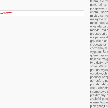
latem, ale r
nawet zimą. 
przyjazne pr
chemii, sadz
OWNICTWO
miejsc schro
rozsądne gos
mniej estety
wygląda bard
motyle, pszc
przestrzeń 
nie jedynie 
gdy wiele o
środowiska n
codziennym k
wygoda. Ści
gdzie napraw
najlepiej wy
tyle duży, b
stole. Warto
przechowywa
ogrodowych c
podnosi bezp
atmosferę po
potrafi całko
wielu właścic
internetowe p
praktyczny
p
znaleźć pomy
elementów ma
pielęgnacji 