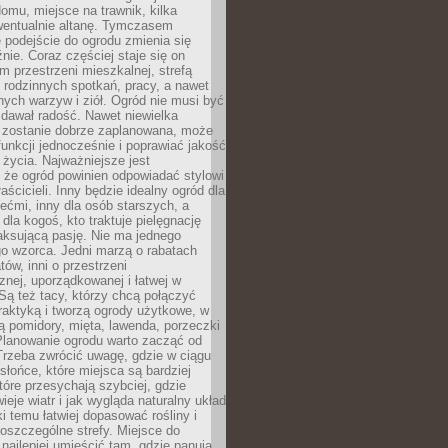
omu, miejsce na trawnik, kilka
wentualnie altanę. Tymczasem
podejście do ogrodu zmienia się
nie. Coraz częściej staje się on
m przestrzeni mieszkalnej, strefą
rodzinnych spotkań, pracy, a nawet
ych warzyw i ziół. Ogród nie musi być
dawał radość. Nawet niewielka
li zostanie dobrze zaplanowana, może
 funkcji jednocześnie i poprawiać jakość
życia. Najważniejsze jest
 że ogród powinien odpowiadać stylowi
aścicieli. Inny będzie idealny ogród dla
iećmi, inny dla osób starszych, a
 dla kogoś, kto traktuje pielęgnację
elaksującą pasję. Nie ma jednego
o wzorca. Jedni marzą o rabatach
tów, inni o przestrzeni
znej, uporządkowanej i łatwej w
Są też tacy, którzy chcą połączyć
raktyką i tworzą ogrody użytkowe, w
ą pomidory, mięta, lawenda, porzeczki
Planowanie ogrodu warto zacząć od
Trzeba zwrócić uwagę, gdzie w ciągu
 słońce, które miejsca są bardziej
które przesychają szybciej, gdzie
ieje wiatr i jak wygląda naturalny układ
ki temu łatwiej dopasować rośliny i
oszczególne strefy. Miejsce do
ajlepiej umieścić tam, gdzie panują