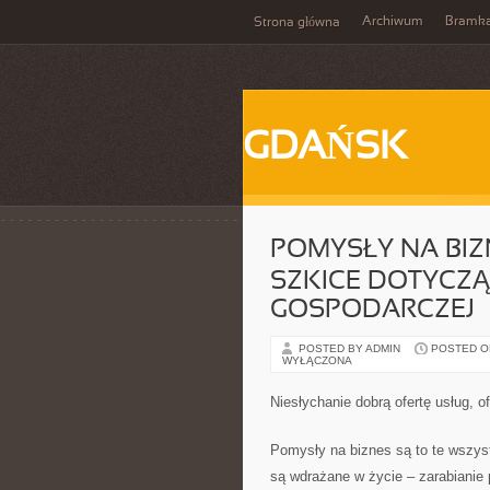
Archiwum
Bramk
Strona główna
GDAŃSK
POMYSŁY NA BIZ
SZKICE DOTYCZĄ
GOSPODARCZEJ
POSTED BY ADMIN
POSTED ON 
WYŁĄCZONA
Niesłychanie dobrą ofertę usług, o
Pomysły na biznes są to te wszyst
są wdrażane w życie – zarabianie p