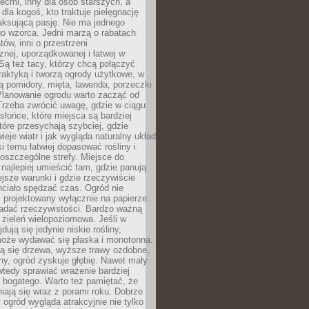
iećmi, inny dla osób starszych, a
 dla kogoś, kto traktuje pielęgnację
elaksującą pasję. Nie ma jednego
o wzorca. Jedni marzą o rabatach
tów, inni o przestrzeni
znej, uporządkowanej i łatwej w
Są też tacy, którzy chcą połączyć
raktyką i tworzą ogrody użytkowe, w
ą pomidory, mięta, lawenda, porzeczki
Planowanie ogrodu warto zacząć od
Trzeba zwrócić uwagę, gdzie w ciągu
 słońce, które miejsca są bardziej
które przesychają szybciej, gdzie
ieje wiatr i jak wygląda naturalny układ
ki temu łatwiej dopasować rośliny i
oszczególne strefy. Miejsce do
ajlepiej umieścić tam, gdzie panują
ejsze warunki i gdzie rzeczywiście
hciało spędzać czas. Ogród nie
 projektowany wyłącznie na papierze.
adać rzeczywistości. Bardzo ważną
 zieleń wielopoziomowa. Jeśli w
dują się jedynie niskie rośliny,
może wydawać się płaska i monotonna.
ją się drzewa, wyższe trawy ozdobne,
iny, ogród zyskuje głębię. Nawet mały
tedy sprawiać wrażenie bardziej
i bogatego. Warto też pamiętać, że
niają się wraz z porami roku. Dobrze
ogród wygląda atrakcyjnie nie tylko