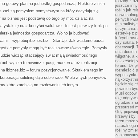
rodziny z dz
ma gotowy plan na jednostkę gospodarczą. Niektóre z nich
jeszcze inny
roślin jak r
e zaś są pomysłem pomysłowym na który decydują się
uniwersalneg
ł na biznes jest podstawą do tego by móc działać na
pełnych kwia
minimalistyc
satysfakcję oraz korzyści walutowe. To jest pierwszy krok po
utrzymaniu. 
onierska jednostka gospodarcza. Wolno ja budować
estetykę z p
których rosn
kami – wypróbuj ibiznes.biz – StartUp. Jak wiadomo burza
czy sałata. 
obserwacji. 
ystkie pomysły mogą być realizowane równolegle. Pomysły
dnia dociera
 ludzie widząc otaczający świat mają świadomość tego
wilgotne, a 
najczęściej w
h wynika to również z pasji, marzeń a też realizacji
terenu. Dzię
 na ibiznes.biz – forum pozycjonowanie. Skutkiem tego im
rozmieścić p
wypoczynku n
orporacja solidniej daje sobie rade. Wiele z tych pomysłów
najkorzystni
będzie się c
irmy które zarabiają na rozdawaniu ich innym.
powinien być
Musi odpowi
rolę odgrywa
ogrodzie znaj
przestrzeń 
Gdy pojawia
krzewy i byl
teren może w
naturalnego 
rośliny zmie
zaplanowany 