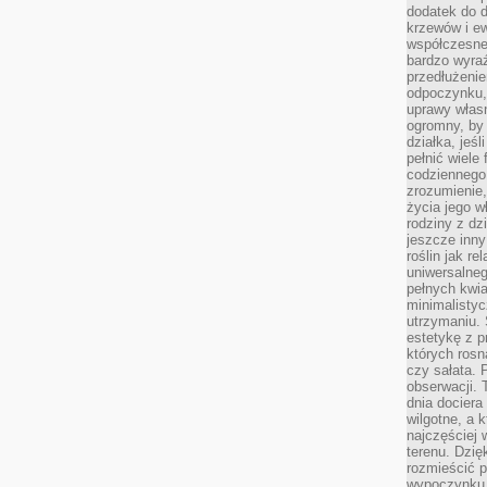
dodatek do d
krzewów i e
współczesne 
bardzo wyraź
przedłużenie
odpoczynku, 
uprawy własn
ogromny, by 
działka, jeś
pełnić wiele
codziennego 
zrozumienie,
życia jego wł
rodziny z dz
jeszcze inny
roślin jak r
uniwersalneg
pełnych kwia
minimalistyc
utrzymaniu. 
estetykę z p
których rosn
czy sałata. 
obserwacji. 
dnia dociera
wilgotne, a 
najczęściej w
terenu. Dzię
rozmieścić p
wypoczynku n