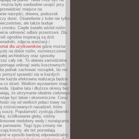
y można było swobodnie usiąść przy
 przewidzieć miejsce na
nie narzędzi, drewna, poduszek
zy donic. Oświetlenie z kolei nie tylko
ieczeństwo, ale także buduje
 zmroku. Ciepłe światło wśród roślin
wicie odmienić odbiór przestrzeni. Dla
ieli ogrodów inspiracją są dziś
oradniki, zdjęcia aranżacji i
ortal dla użytkowników
gdzie można
sły na dobór roślin, rozmieszczenie
łej architektury oraz sposoby
przez cały rok. To ułatwia samodzielne
i pomaga uniknąć wielu kosztownych
eba jednak zachować rozsądek, bo nie
 pomysł sprawdzi się w każdych
nie każda efektowna realizacja będzie
na co dzień. Wielkim wyzwaniem staje
woda. Upalne lata i dłuższe okresy bez
iają, że utrzymanie idealnie zielonego
estaje być łatwe i ekonomiczne. Coraz
hodzi się od wielkich połaci trawy na
ej zróżnicowanych nasadzeń, które
ą suszę. Popularność zyskują zbiorniki
ę, ściółkowanie gleby, rośliny
kresowe niedobory wody i rozwiązania
e parowanie. Tego typu zmiany nie
szają koszty, ale też pozwalają
ród w sposób bardziej odpowiedzialny.