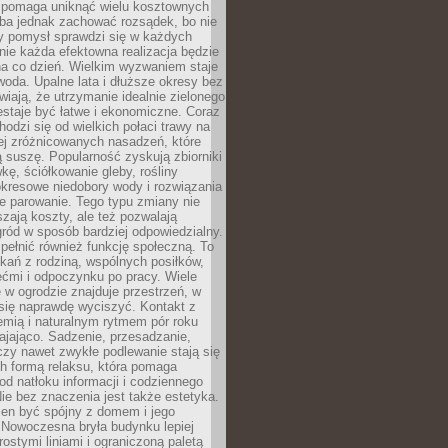
i pomaga uniknąć wielu kosztownych
eba jednak zachować rozsądek, bo nie
 pomysł sprawdzi się w każdych
nie każda efektowna realizacja będzie
na co dzień. Wielkim wyzwaniem staje
woda. Upalne lata i dłuższe okresy bez
iają, że utrzymanie idealnie zielonego
estaje być łatwe i ekonomiczne. Coraz
hodzi się od wielkich połaci trawy na
ej zróżnicowanych nasadzeń, które
ą suszę. Popularność zyskują zbiorniki
ę, ściółkowanie gleby, rośliny
kresowe niedobory wody i rozwiązania
e parowanie. Tego typu zmiany nie
szają koszty, ale też pozwalają
ród w sposób bardziej odpowiedzialny.
ełnić również funkcję społeczną. To
kań z rodziną, wspólnych posiłków,
ćmi i odpoczynku po pracy. Wiele
 w ogrodzie znajduje przestrzeń, w
się naprawdę wyciszyć. Kontakt z
iemią i naturalnym rytmem pór roku
ajająco. Sadzenie, przesadzanie,
czy nawet zwykłe podlewanie stają się
ch formą relaksu, która pomaga
od natłoku informacji i codziennego
ie bez znaczenia jest także estetyka.
ien być spójny z domem i jego
 Nowoczesna bryła budynku lepiej
rostymi liniami i ograniczoną paletą