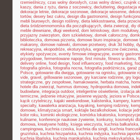
rzemieślniczy
,
czas wolny dorosłych
,
czas wolny dzieci
,
czujnik 
kaszy
,
dania z ryżu
,
dania z soczewicy
,
decluttering
,
degustacja 
dekoracje letnie
,
dekoracje sezonowe
,
dekoracje wiosenne
,
dekor
tortów
,
desery bez cukru
,
design dla gastronomii
,
design funkcjon
mebli biurowych
,
design roślinny
,
dieta lekkostrawna
,
dieta przec
dieta śródziemnomorska dla początkujących
,
dieta zwierząt
,
diy 
meble drewniane
,
długi weekend
,
dom letniskowy
,
dom modułowy
przyjazny zwierzętom
,
dom szkieletowy
,
domek całoroczny
,
domki
biblioteczka
,
domowa pizzeria
,
domowe biuro inspiracje
,
domowe f
makarony
,
domowe nalewki
,
domowe przetwory
,
druk 3d hobby
,
d
rekreacyjna
,
ekopodróże
,
ekoturystyka
,
ergonomiczne ćwiczenia
,
etykiety spożywcze
,
eventy firmowe integracyjne
,
eventy gastron
przygodowe
,
fermentowane napoje
,
first minute
,
fitness w domu
,
delivery online
,
food design
,
food influencerzy
,
food marketing
,
foo
fotografia górska
,
fotografia nocna
,
fotografia podróżnicza
,
garaż 
Polsce
,
gotowanie dla dwojga
,
gotowanie na ognisku
,
gotowanie r
vide
,
gravel
,
grillowanie sezonowe
,
gry karciane rodzinne
,
gry logi
strategiczne
,
gry zespołowe
,
hamakowanie
,
herbata matcha
,
home
hotele dla zwierząt
,
hummus domowy
,
hydroponika domowa
,
inde
budowlane
,
integracja outdoor
,
inteligentne oświetlenie
,
izolacja a
termiczne
,
jedzenie intuicyjne
,
jesienne wyjazdy
,
jeziora w Polsce
kącik czytelniczy
,
kajaki weekendowe
,
kalistenika
,
kampery
,
karm
specialty
,
kawalerka aranżacja
,
kayaking
,
kemping rodzinny
,
kemp
domowe
,
klimatyzacja smart
,
koktajle bezalkoholowe
,
kolacje je
kolor roku
,
kominki ekologiczne
,
komórka lokatorska
,
kompozycje
kulinarne
,
konferencje naukowe żywienie
,
konkursy
,
kosmetyki dla
domowa
,
kreatywne hobby
,
księga wieczysta
,
kuchnia bałkańska
campingowa
,
kuchnia czeska
,
kuchnia dla singli
,
kuchnia francus
gruzińska
,
kuchnia hiszpańska
,
kuchnia indyjska
,
kuchnia japońs
kuchnia libańska
,
kuchnia marokańska
,
kuchnia meksykańska
,
k