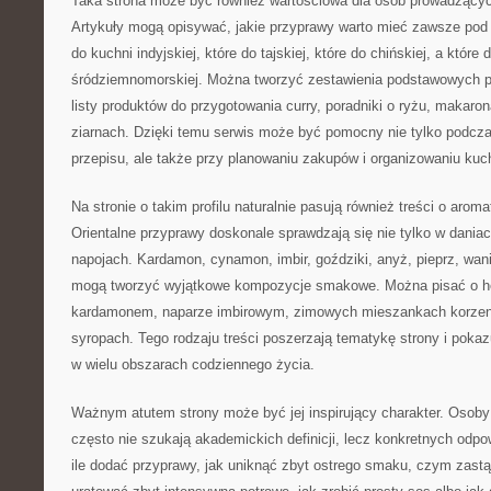
Taka strona może być również wartościowa dla osób prowadzący
Artykuły mogą opisywać, jakie przyprawy warto mieć zawsze pod r
do kuchni indyjskiej, które do tajskiej, które do chińskiej, a które 
śródziemnomorskiej. Można tworzyć zestawienia podstawowych p
listy produktów do przygotowania curry, poradniki o ryżu, makaro
ziarnach. Dzięki temu serwis może być pomocny nie tylko podcz
przepisu, ale także przy planowaniu zakupów i organizowaniu kuc
Na stronie o takim profilu naturalnie pasują również treści o aro
Orientalne przyprawy doskonale sprawdzają się nie tylko w dania
napojach. Kardamon, cynamon, imbir, goździki, anyż, pieprz, wan
mogą tworzyć wyjątkowe kompozycje smakowe. Można pisać o he
kardamonem, naparze imbirowym, zimowych mieszankach korz
syropach. Tego rodzaju treści poszerzają tematykę strony i poka
w wielu obszarach codziennego życia.
Ważnym atutem strony może być jej inspirujący charakter. Osoby
często nie szukają akademickich definicji, lecz konkretnych odp
ile dodać przyprawy, jak uniknąć zbyt ostrego smaku, czym zastąp