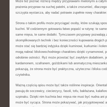
Może też poznać różnicę między przyprawami mielonymi a całymi
prażenia przypraw na suchej patelni, a także zrozumieć, dlaczeg
szczypta wystarcza, aby nadać potrawie zupełnie nowy charakter.
Strona o takim profilu może przyciągać osoby, które szukają sp
kuchni. W codziennym gotowaniu łatwo popaść w rutynę: te same 
same mięsa, te same dodatki. Tymczasem przyprawy pozwalają 
skomplikowanych technik i bez konieczności kupowania drogich 
może stać się bardziej indyjska dzięki kuminowi, kurkumie i kol
mogą nabrać bliskowschodniego charakteru dzięki cynamonowi, p
odrobinie ostrości. Ryż może przestać być zwykłym dodatkiem, je
kardamonem, szafranem, goździkami lub aromatyczną mieszanką 
pokazują, że strona może być praktyczna, użyteczna i bliska c
czytelnika.
Ważną częścią opisu może być także roślinne inspiracje. Orienta
pasują do soczewicy, ciecierzycy, fasoli, tofu, bakłażana, kalafior
szpinaku. Dzięki nim kuchnia bez mięsa nie musi być nudna ani 
może być sycąca. Strona może pokazywać, jak przygotowywać ar