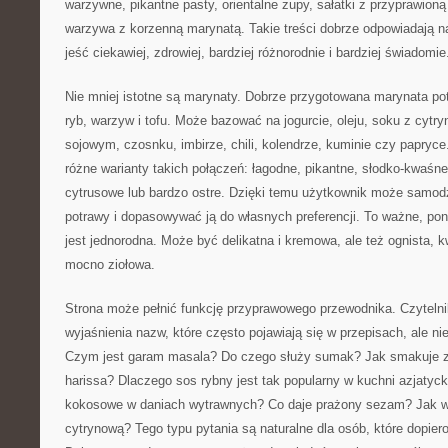
warzywne, pikantne pasty, orientalne zupy, sałatki z przyprawion
warzywa z korzenną marynatą. Takie treści dobrze odpowiadają n
jeść ciekawiej, zdrowiej, bardziej różnorodnie i bardziej świadomie
Nie mniej istotne są marynaty. Dobrze przygotowana marynata po
ryb, warzyw i tofu. Może bazować na jogurcie, oleju, soku z cytr
sojowym, czosnku, imbirze, chili, kolendrze, kuminie czy papryc
różne warianty takich połączeń: łagodne, pikantne, słodko-kwaśn
cytrusowe lub bardzo ostre. Dzięki temu użytkownik może samo
potrawy i dopasowywać ją do własnych preferencji. To ważne, pon
jest jednorodna. Może być delikatna i kremowa, ale też ognista, 
mocno ziołowa.
Strona może pełnić funkcję przyprawowego przewodnika. Czytelni
wyjaśnienia nazw, które często pojawiają się w przepisach, ale n
Czym jest garam masala? Do czego służy sumak? Jak smakuje z
harissa? Dlaczego sos rybny jest tak popularny w kuchni azjatyc
kokosowe w daniach wytrawnych? Co daje prażony sezam? Jak w
cytrynową? Tego typu pytania są naturalne dla osób, które dopiero