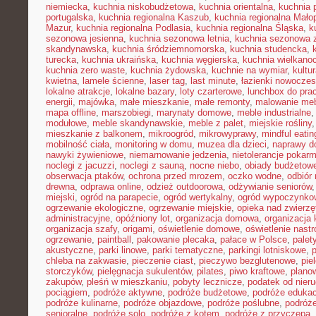
niemiecka
,
kuchnia niskobudżetowa
,
kuchnia orientalna
,
kuchnia 
portugalska
,
kuchnia regionalna Kaszub
,
kuchnia regionalna Małop
Mazur
,
kuchnia regionalna Podlasia
,
kuchnia regionalna Śląska
,
k
sezonowa jesienna
,
kuchnia sezonowa letnia
,
kuchnia sezonowa 
skandynawska
,
kuchnia śródziemnomorska
,
kuchnia studencka
,
turecka
,
kuchnia ukraińska
,
kuchnia węgierska
,
kuchnia wielkano
kuchnia zero waste
,
kuchnia żydowska
,
kuchnie na wymiar
,
kultu
kwietna
,
lamele ścienne
,
laser tag
,
last minute
,
łazienki nowocze
lokalne atrakcje
,
lokalne bazary
,
loty czarterowe
,
lunchbox do pra
energii
,
majówka
,
małe mieszkanie
,
małe remonty
,
malowanie meb
mapa offline
,
marszobiegi
,
marynaty domowe
,
meble industrialne
modułowe
,
meble skandynawskie
,
meble z palet
,
miejskie rośliny
mieszkanie z balkonem
,
mikroogród
,
mikrowyprawy
,
mindful eatin
mobilność ciała
,
monitoring w domu
,
muzea dla dzieci
,
naprawy 
nawyki żywieniowe
,
niemarnowanie jedzenia
,
nietolerancje pokar
noclegi z jacuzzi
,
noclegi z sauną
,
nocne niebo
,
obiady budżetow
obserwacja ptaków
,
ochrona przed mrozem
,
oczko wodne
,
odbiór
drewna
,
odprawa online
,
odzież outdoorowa
,
odżywianie seniorów
miejski
,
ogród na parapecie
,
ogród wertykalny
,
ogród wypoczynko
ogrzewanie ekologiczne
,
ogrzewanie miejskie
,
opieka nad zwierz
administracyjne
,
opóźniony lot
,
organizacja domowa
,
organizacja 
organizacja szafy
,
origami
,
oświetlenie domowe
,
oświetlenie nast
ogrzewanie
,
paintball
,
pakowanie plecaka
,
pałace w Polsce
,
palet
akustyczne
,
parki linowe
,
parki tematyczne
,
parkingi lotniskowe
,
chleba na zakwasie
,
pieczenie ciast
,
pieczywo bezglutenowe
,
pie
storczyków
,
pielęgnacja sukulentów
,
pilates
,
piwo kraftowe
,
plano
zakupów
,
pleśń w mieszkaniu
,
pobyty lecznicze
,
podatek od nier
pociągiem
,
podróże aktywne
,
podróże budżetowe
,
podróże eduka
podróże kulinarne
,
podróże objazdowe
,
podróże poślubne
,
podróż
senioralne
,
podróże solo
,
podróże z kotem
,
podróże z przyczepą
,