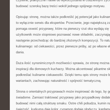
czytelne, praktyczne i łatwe do wykorzystania w codziennym życ
budować szeroką bazę treści wokół jednego spójnego motywu.
Opisując stronę, można także podkreślić jej potencjał jako kulina
to wyłącznie serwis dla ekspertów. Przeciwnie, jego największą z
pomaga oswoić przyprawy, które na pierwszy rzut oka wydają się 
użytkownik może stopniowo poznawać nowe składniki, zaczynając
następnie przechodząc do bardziej złożonych kompozycji. To natu
kulinarnego: od ciekawości, przez pierwsze próby, aż po własne e
dania.
Duża ilość synonimicznych możliwości sprawia, że stronę można
inspiracji dla domowych kucharzy. Można akcentować pikantne sk
podkreślać kulinarne ciekawostki. Dzięki temu opis strony może
wariantach, zachowując naturalność i spójność tematyczną.
Strona o orientalnych przyprawach może inspirować do tego, by go
świadome. Zamiast traktować przyprawy jako przypadkowy dodat
budować nimi całą strukturę smaku. Ostre chili pobudza, kumin na
świeżość, kurkuma daje kolor, cynamon dodaje słodyczy, kardam