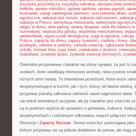
turystyka przyrodnicza
,
turystyka sakralna
,
ubezpieczenie podróż
kiełków
,
uprawa mikroliści
,
uprawa ogórków
,
uprawa papryki
,
upra
truskawek
,
usługi cateringowe premium
,
uszczelnianie okien
,
uzd
egzotyczne
,
wakacje last minute
,
wakacje nad morzem
,
wakacje 
wakacje w Polsce
,
wentylacja mieszkania
,
weterynaria egzotyczn
wilgoć w domu
,
wine pairing
,
winiety drogowe
,
work-life balance 
survivalowy
,
wspinaczka górska
,
wspólnota mieszkaniowa
,
wyjazd
weekendowe
,
wypoczynek ekologiczny
,
yoga w ogrodzie
,
zakupy 
Polsce
,
zapachy do domu
,
zapasy żywności
,
zasłony i firany
,
zbi
przekąski
,
zdrowie w podróży
,
zdrowie zwierząt
,
zgłoszenie budo
szkoły
,
zimowe ferie
,
zupy krem
,
zwiedzanie z dziećmi
,
zwierzęt
hodowlane
,
żywienie dzieci
,
żywienie zwierząt domowych
,
żywopł
Orientalno-przyprawowy charakter tej strony sprawia, że jest to 
osobach, które uwielbiają intensywne aromaty, nieoczywiste smaki 
różnych stron świata. To internetowa przestrzeń, która może zai
eksperymentujące w kuchni, jak i tych, którzy od dawna wiedzą, 
przyprawy potrafią całkowicie odmienić nawet najprostsze danie.
się wokół orientalnych przypraw, ale jej charakter jest znacznie 
są tu punktem wyjścia do opowieści o gotowaniu, kulturze, trady
eksperymentach i codziennym odkrywaniu nowych połączeń smak
Recenzje i
Zapachy Niszowe
. Strona może być postrzegana jako
którym przyprawy nie są jedynie dodatkiem do potraw, ale stają s