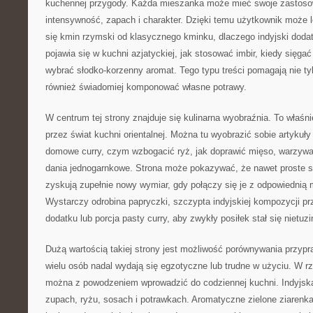
kuchennej przygody. Każda mieszanka może mieć swoje zastosowa
intensywność, zapach i charakter. Dzięki temu użytkownik może l
się kmin rzymski od klasycznego kminku, dlaczego indyjski doda
pojawia się w kuchni azjatyckiej, jak stosować imbir, kiedy sięgać 
wybrać słodko-korzenny aromat. Tego typu treści pomagają nie ty
również świadomiej komponować własne potrawy.
W centrum tej strony znajduje się kulinarna wyobraźnia. To właśni
przez świat kuchni orientalnej. Można tu wyobrazić sobie artykuł
domowe curry, czym wzbogacić ryż, jak doprawić mięso, warzywa
dania jednogarnkowe. Strona może pokazywać, że nawet proste skł
zyskują zupełnie nowy wymiar, gdy połączy się je z odpowiednią
Wystarczy odrobina papryczki, szczypta indyjskiej kompozycji pr
dodatku lub porcja pasty curry, aby zwykły posiłek stał się nietuz
Dużą wartością takiej strony jest możliwość porównywania przypra
wielu osób nadal wydają się egzotyczne lub trudne w użyciu. W rz
można z powodzeniem wprowadzić do codziennej kuchni. Indyjska
zupach, ryżu, sosach i potrawkach. Aromatyczne zielone ziaren