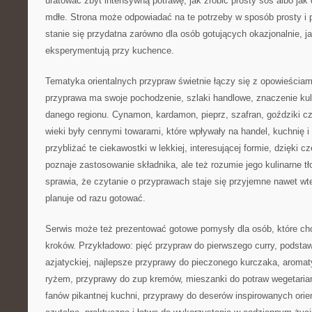
uratować zbyt intensywną potrawę, jak zrobić prosty sos albo jak 
mdłe. Strona może odpowiadać na te potrzeby w sposób prosty i 
stanie się przydatna zarówno dla osób gotujących okazjonalnie, jak
eksperymentują przy kuchence.
Tematyka orientalnych przypraw świetnie łączy się z opowieściam
przyprawa ma swoje pochodzenie, szlaki handlowe, znaczenie kul
danego regionu. Cynamon, kardamon, pieprz, szafran, goździki c
wieki były cennymi towarami, które wpływały na handel, kuchnię 
przybliżać te ciekawostki w lekkiej, interesującej formie, dzięki 
poznaje zastosowanie składnika, ale też rozumie jego kulinarne tło
sprawia, że czytanie o przyprawach staje się przyjemne nawet wt
planuje od razu gotować.
Serwis może też prezentować gotowe pomysły dla osób, które ch
kroków. Przykładowo: pięć przypraw do pierwszego curry, podsta
azjatyckiej, najlepsze przyprawy do pieczonego kurczaka, aromat
ryżem, przyprawy do zup kremów, mieszanki do potraw wegetariańs
fanów pikantnej kuchni, przyprawy do deserów inspirowanych orie