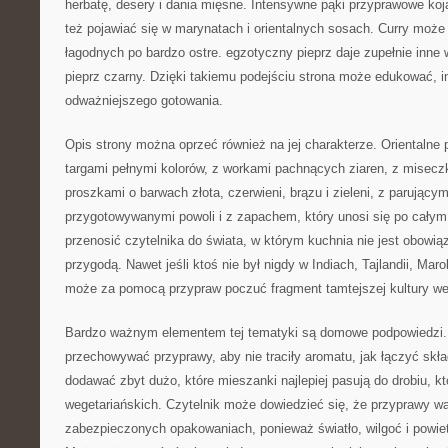
herbatę, desery i dania mięsne. Intensywne pąki przyprawowe koj
też pojawiać się w marynatach i orientalnych sosach. Curry może
łagodnych po bardzo ostre. egzotyczny pieprz daje zupełnie inne 
pieprz czarny. Dzięki takiemu podejściu strona może edukować, i
odważniejszego gotowania.
Opis strony można oprzeć również na jej charakterze. Orientalne 
targami pełnymi kolorów, z workami pachnących ziaren, z misec
proszkami o barwach złota, czerwieni, brązu i zieleni, z parujący
przygotowywanymi powoli i z zapachem, który unosi się po cały
przenosić czytelnika do świata, w którym kuchnia nie jest obowią
przygodą. Nawet jeśli ktoś nie był nigdy w Indiach, Tajlandii, Mar
może za pomocą przypraw poczuć fragment tamtejszej kultury we
Bardzo ważnym elementem tej tematyki są domowe podpowiedzi.
przechowywać przyprawy, aby nie traciły aromatu, jak łączyć skła
dodawać zbyt dużo, które mieszanki najlepiej pasują do drobiu, kt
wegetariańskich. Czytelnik może dowiedzieć się, że przyprawy w
zabezpieczonych opakowaniach, ponieważ światło, wilgoć i powiet