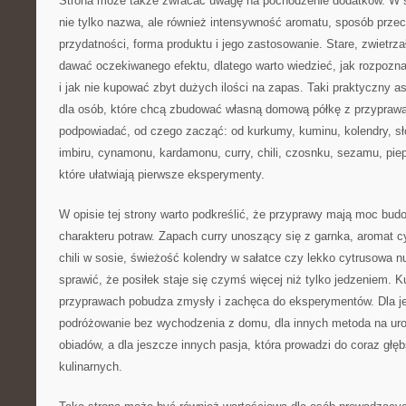
Strona może także zwracać uwagę na pochodzenie dodatków. W św
nie tylko nazwa, ale również intensywność aromatu, sposób prze
przydatności, forma produktu i jego zastosowanie. Stare, zwietrz
dawać oczekiwanego efektu, dlatego warto wiedzieć, jak rozpozna
i jak nie kupować zbyt dużych ilości na zapas. Taki praktyczny a
dla osób, które chcą zbudować własną domową półkę z przypraw
podpowiadać, od czego zacząć: od kurkumy, kuminu, kolendry, słod
imbiru, cynamonu, kardamonu, curry, chili, czosnku, sezamu, pie
które ułatwiają pierwsze eksperymenty.
W opisie tej strony warto podkreślić, że przyprawy mają moc bu
charakteru potraw. Zapach curry unoszący się z garnka, aromat 
chili w sosie, świeżość kolendry w sałatce czy lekko cytrusowa 
sprawić, że posiłek staje się czymś więcej niż tylko jedzeniem. K
przyprawach pobudza zmysły i zachęca do eksperymentów. Dla j
podróżowanie bez wychodzenia z domu, dla innych metoda na ur
obiadów, a dla jeszcze innych pasja, która prowadzi do coraz głę
kulinarnych.