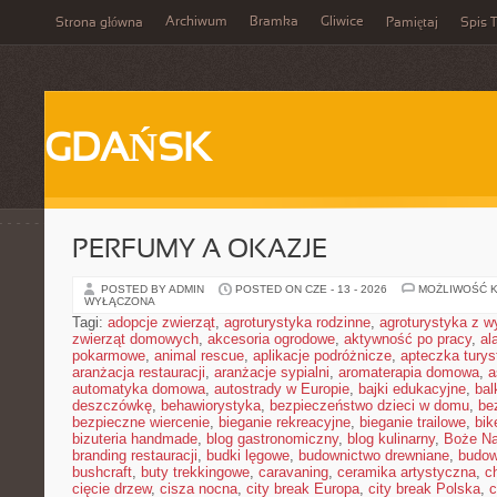
Archiwum
Bramka
Gliwice
Strona główna
Pamiętaj
Spis T
GDAŃSK
PERFUMY A OKAZJE
POSTED BY ADMIN
POSTED ON CZE - 13 - 2026
MOŻLIWOŚĆ 
WYŁĄCZONA
Tagi:
adopcje zwierząt
,
agroturystyka rodzinne
,
agroturystyka z 
zwierząt domowych
,
akcesoria ogrodowe
,
aktywność po pracy
,
al
pokarmowe
,
animal rescue
,
aplikacje podróżnicze
,
apteczka tury
aranżacja restauracji
,
aranżacje sypialni
,
aromaterapia domowa
,
a
automatyka domowa
,
autostrady w Europie
,
bajki edukacyjne
,
bal
deszczówkę
,
behawiorystyka
,
bezpieczeństwo dzieci w domu
,
be
bezpieczne wiercenie
,
bieganie rekreacyjne
,
bieganie trailowe
,
bik
bizuteria handmade
,
blog gastronomiczny
,
blog kulinarny
,
Boże Na
branding restauracji
,
budki lęgowe
,
budownictwo drewniane
,
budow
bushcraft
,
buty trekkingowe
,
caravaning
,
ceramika artystyczna
,
c
cięcie drzew
,
cisza nocna
,
city break Europa
,
city break Polska
,
c