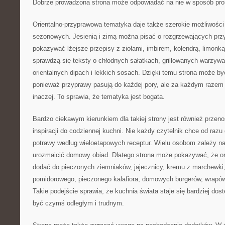
Dobrze prowadzona strona może odpowiadać na nie w sposób prost
Orientalno-przyprawowa tematyka daje także szerokie możliwości 
sezonowych. Jesienią i zimą można pisać o rozgrzewających pr
pokazywać lżejsze przepisy z ziołami, imbirem, kolendrą, limon
sprawdzą się teksty o chłodnych sałatkach, grillowanych warzyw
orientalnych dipach i lekkich sosach. Dzięki temu strona może by
ponieważ przyprawy pasują do każdej pory, ale za każdym razem
inaczej. To sprawia, że tematyka jest bogata.
Bardzo ciekawym kierunkiem dla takiej strony jest również prze
inspiracji do codziennej kuchni. Nie każdy czytelnik chce od ra
potrawy według wieloetapowych receptur. Wielu osobom zależy n
urozmaicić domowy obiad. Dlatego strona może pokazywać, że o
dodać do pieczonych ziemniaków, jajecznicy, kremu z marchewki,
pomidorowego, pieczonego kalafiora, domowych burgerów, wrapó
Takie podejście sprawia, że kuchnia świata staje się bardziej dos
być czymś odległym i trudnym.