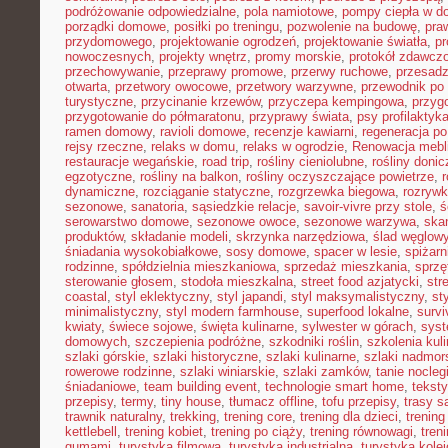
podróżowanie odpowiedzialne
,
pola namiotowe
,
pompy ciepła w 
porządki domowe
,
posiłki po treningu
,
pozwolenie na budowę
,
pra
przydomowego
,
projektowanie ogrodzeń
,
projektowanie światła
,
pr
nowoczesnych
,
projekty wnętrz
,
promy morskie
,
protokół zdawczo
przechowywanie
,
przeprawy promowe
,
przerwy ruchowe
,
przesadz
otwarta
,
przetwory owocowe
,
przetwory warzywne
,
przewodnik po
turystyczne
,
przycinanie krzewów
,
przyczepa kempingowa
,
przyg
przygotowanie do półmaratonu
,
przyprawy świata
,
psy profilaktyk
ramen domowy
,
ravioli domowe
,
recenzje kawiarni
,
regeneracja po
rejsy rzeczne
,
relaks w domu
,
relaks w ogrodzie
,
Renowacja mebl
restauracje wegańskie
,
road trip
,
rośliny cieniolubne
,
rośliny doni
egzotyczne
,
rośliny na balkon
,
rośliny oczyszczające powietrze
,
r
dynamiczne
,
rozciąganie statyczne
,
rozgrzewka biegowa
,
rozryw
sezonowe
,
sanatoria
,
sąsiedzkie relacje
,
savoir-vivre przy stole
,
ś
serowarstwo domowe
,
sezonowe owoce
,
sezonowe warzywa
,
ska
produktów
,
składanie modeli
,
skrzynka narzędziowa
,
ślad węglow
śniadania wysokobiałkowe
,
sosy domowe
,
spacer w lesie
,
spiżar
rodzinne
,
spółdzielnia mieszkaniowa
,
sprzedaż mieszkania
,
sprzę
sterowanie głosem
,
stodoła mieszkalna
,
street food azjatycki
,
str
coastal
,
styl eklektyczny
,
styl japandi
,
styl maksymalistyczny
,
st
minimalistyczny
,
styl modern farmhouse
,
superfood lokalne
,
survi
kwiaty
,
świece sojowe
,
święta kulinarne
,
sylwester w górach
,
syst
domowych
,
szczepienia podróżne
,
szkodniki roślin
,
szkolenia kul
szlaki górskie
,
szlaki historyczne
,
szlaki kulinarne
,
szlaki nadmor
rowerowe rodzinne
,
szlaki winiarskie
,
szlaki zamków
,
tanie nocleg
śniadaniowe
,
team building event
,
technologie smart home
,
tekst
przepisy
,
termy
,
tiny house
,
tłumacz offline
,
tofu przepisy
,
trasy 
trawnik naturalny
,
trekking
,
trening core
,
trening dla dzieci
,
trening
kettlebell
,
trening kobiet
,
trening po ciąży
,
trening równowagi
,
tren
gumami
,
turystyka filmowa
,
turystyka industrialna
,
turystyka kole