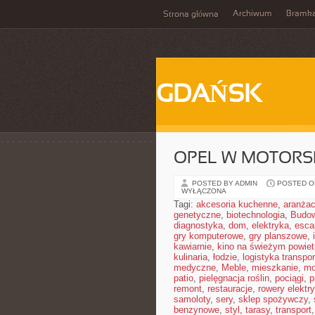
Archiwum
Bramk
Strona główna
GDAŃSK
OPEL W MOTORS
POSTED BY ADMIN
POSTED ON
WYŁĄCZONA
Tagi:
akcesoria kuchenne
,
aranżac
genetyczne
,
biotechnologia
,
Budow
diagnostyka
,
dom
,
elektryka
,
esca
gry komputerowe
,
gry planszowe
,
kawiarnie
,
kino na świeżym powiet
kulinaria
,
łodzie
,
logistyka transpor
medyczne
,
Meble
,
mieszkanie
,
mo
patio
,
pielęgnacja roślin
,
pociągi
,
p
remont
,
restauracje
,
rowery elektr
samoloty
,
sery
,
sklep spożywczy
,
benzynowe
,
styl
,
tarasy
,
transport