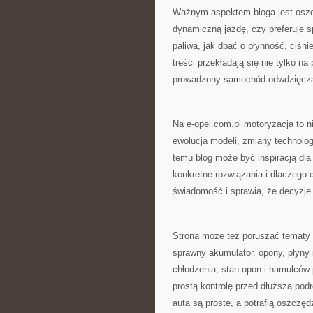
Ważnym aspektem bloga jest oszczę
dynamiczną jazdę, czy preferuje s
paliwa, jak dbać o płynność, ciśni
treści przekładają się nie tylko na
prowadzony samochód odwdzięcza 
Na e-opel.com.pl motoryzacja to ni
ewolucja modeli, zmiany technolog
temu blog może być inspiracją dla 
konkretne rozwiązania i dlaczego d
świadomość i sprawia, że decyzje
Strona może też poruszać tematy 
sprawny akumulator, opony, płyny 
chłodzenia, stan opon i hamulców
prostą kontrolę przed dłuższą podr
auta są proste, a potrafią oszczę