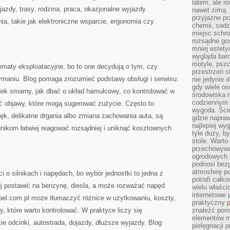
latem, ale r
azdy, trasy, rodzina, praca, okazjonalne wyjazdy.
nawet zimą. 
przyjazne pr
a, takie jak elektroniczne wsparcie, ergonomia czy
chemii, sadz
miejsc schro
rozsądne gos
mniej estety
wygląda bard
motyle, pszc
ematy eksploatacyjne, bo to one decydują o tym, czy
przestrzeń 
maniu. Blog pomaga zrozumieć podstawy obsługi i serwisu:
nie jedynie 
gdy wiele o
dek smarny, jak dbać o układ hamulcowy, co kontrolować w
środowiska n
codziennym k
ć objawy, które mogą sugerować zużycie. Często to
wygoda. Ści
ięk, delikatne drgania albo zmiana zachowania auta, są
gdzie napraw
najlepiej wy
nikom łatwiej reagować rozsądniej i uniknąć kosztownych
tyle duży, b
stole. Warto
przechowywa
ogrodowych c
podnosi bezp
atmosferę po
ci o silnikach i napędach, bo wybór jednostki to jedna z
potrafi całko
ej postawić na benzynę, diesla, a może rozważać napęd
wielu właścic
internetowe p
pel.com.pl może tłumaczyć różnice w użytkowaniu, koszty,
praktyczny
p
y, które warto kontrolować. W praktyce liczy się
znaleźć pomy
elementów ma
ie odcinki, autostrada, dojazdy, dłuższe wyjazdy. Blog
pielęgnacji 