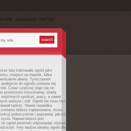
SCRIBE
FACEBOOK
TWITTER
rzez lata traktowało ogród jako
omu, miejsce na trawnik, kilka
wentualnie altanę. Tymczasem
podejście do ogrodu zmienia się
nie. Coraz częściej staje się on
m przestrzeni mieszkalnej, strefą
rodzinnych spotkań, pracy, a nawet
ych warzyw i ziół. Ogród nie musi być
dawał radość. Nawet niewielka
li zostanie dobrze zaplanowana, może
 funkcji jednocześnie i poprawiać jakość
życia. Najważniejsze jest
 że ogród powinien odpowiadać stylowi
aścicieli. Inny będzie idealny ogród dla