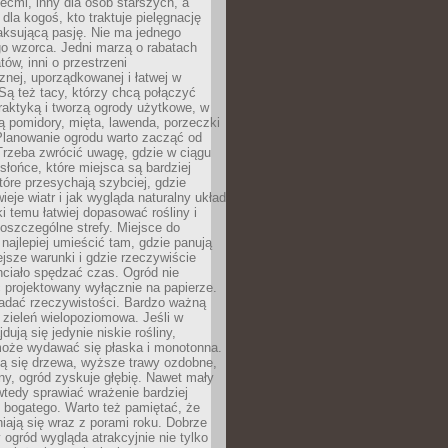
iećmi, inny dla osób starszych, a
 dla kogoś, kto traktuje pielęgnację
elaksującą pasję. Nie ma jednego
o wzorca. Jedni marzą o rabatach
tów, inni o przestrzeni
znej, uporządkowanej i łatwej w
Są też tacy, którzy chcą połączyć
raktyką i tworzą ogrody użytkowe, w
ą pomidory, mięta, lawenda, porzeczki
Planowanie ogrodu warto zacząć od
Trzeba zwrócić uwagę, gdzie w ciągu
 słońce, które miejsca są bardziej
które przesychają szybciej, gdzie
ieje wiatr i jak wygląda naturalny układ
ki temu łatwiej dopasować rośliny i
oszczególne strefy. Miejsce do
ajlepiej umieścić tam, gdzie panują
ejsze warunki i gdzie rzeczywiście
hciało spędzać czas. Ogród nie
 projektowany wyłącznie na papierze.
adać rzeczywistości. Bardzo ważną
 zieleń wielopoziomowa. Jeśli w
dują się jedynie niskie rośliny,
może wydawać się płaska i monotonna.
ją się drzewa, wyższe trawy ozdobne,
iny, ogród zyskuje głębię. Nawet mały
tedy sprawiać wrażenie bardziej
i bogatego. Warto też pamiętać, że
niają się wraz z porami roku. Dobrze
ogród wygląda atrakcyjnie nie tylko