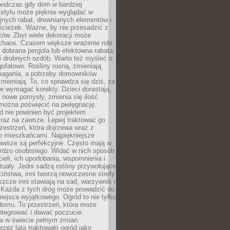
podczas gdy dom w bardziej
 stylu może pięknie wyglądać w
jnych rabat, drewnianych elementów i
ścieżek. Ważne, by nie przesadzić z
ków. Zbyt wiele dekoracji może
chaos. Czasem większe wrażenie robi
 dobrana pergola lub efektowna rabata
ki drobnych ozdób. Warto też myśleć o
gofalowo. Rośliny rosną, zmieniają
ymagania, a potrzeby domowników
zmieniają. To, co sprawdza się dziś, za
że wymagać korekty. Dzieci dorastają,
ę nowe pomysły, zmienia się ilość
można poświęcić na pielęgnację.
d nie powinien być projektem
raz na zawsze. Lepiej traktować go
zestrzeń, która dojrzewa wraz z
o mieszkańcami. Najpiękniejsze
zawsze są perfekcyjne. Często mają w
ardzo osobistego. Widać w nich sposób
cieli, ich upodobania, wspomnienia i
tuały. Jedni sadzą rośliny przywołujące
ciństwa, inni tworzą nowoczesne strefy
eszcze inni stawiają na sad, warzywnik i
. Każda z tych dróg może prowadzić do
iejsca wyjątkowego. Ogród to nie tylko
domu. To przestrzeń, która może
ntegrować i dawać poczucie
ia w świecie pełnym zmian.
rzez lata traktowało ogród jako