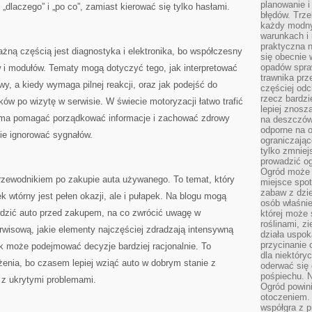
planowanie 
 „dlaczego” i „po co”, zamiast kierować się tylko hasłami.
błędów. Trz
każdy modny
warunkach i 
praktyczna 
ażną częścią jest diagnostyka i elektronika, bo współczesny
się obecnie 
opadów spraw
 i modułów. Tematy mogą dotyczyć tego, jak interpretować
trawnika prz
owy, a kiedy wymaga pilnej reakcji, oraz jak podejść do
częściej odc
rzecz bardzi
ków po wizytę w serwisie. W świecie motoryzacji łatwo trafić
lepiej znosz
g ma pomagać porządkować informacje i zachować zdrowy
na deszczówk
odporne na o
nie ignorować sygnałów.
ograniczając
tylko zmniej
prowadzić og
Ogród może p
rzewodnikiem po zakupie auta używanego. To temat, który
miejsce spot
zabaw z dzie
ek wtórny jest pełen okazji, ale i pułapek. Na blogu mogą
osób właśnie
wdzić auto przed zakupem, na co zwrócić uwagę w
której może 
roślinami, z
erwisową, jakie elementy najczęściej zdradzają intensywną
działa uspok
przycinanie 
ik może podejmować decyzje bardziej racjonalnie. To
dla niektóry
enia, bo czasem lepiej wziąć auto w dobrym stanie z
oderwać się 
pośpiechu. N
” z ukrytymi problemami.
Ogród powin
otoczeniem.
współgra z p