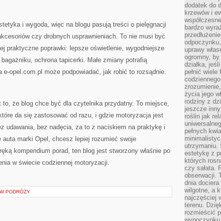
dodatek do d
krzewów i e
współczesne 
stetyka i wygoda, więc na blogu pasują treści o pielęgnacji
bardzo wyraź
przedłużenie
 akcesoriów czy drobnych usprawnieniach. To nie musi być
odpoczynku, 
zej praktyczne poprawki: lepsze oświetlenie, wygodniejsze
uprawy własn
ogromny, by 
 bagażniku, ochrona tapicerki. Małe zmiany potrafią
działka, jeś
 e-opel.com.pl może podpowiadać, jak robić to rozsądnie.
pełnić wiele
codziennego 
zrozumienie,
życia jego wł
rodziny z dz
 to, że blog chce być dla czytelnika przydatny. To miejsce,
jeszcze inny
óre da się zastosować od razu, i gdzie motoryzacja jest
roślin jak r
uniwersalneg
 udawania, bez nadęcia, za to z naciskiem na praktykę i
pełnych kwia
minimalistyc
ę auta marki Opel, chcesz lepiej rozumieć swoje
utrzymaniu. 
ęką kompendium porad, ten blog jest stworzony właśnie po
estetykę z p
których rosn
nia w świecie codziennej motoryzacji.
czy sałata. 
obserwacji. 
dnia dociera
wilgotne, a 
S W PODRÓŻY
najczęściej w
terenu. Dzię
rozmieścić p
wypoczynku n