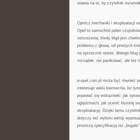
stawia na to, by czytelnik rozumiał
Oprócz mechaniki i eksploatacji w
Opel to samochód pełen czujników
ostrzeżenia, kiedy błąd jest chwil
problemu z głową: od prostych kro
na sprzeczne opinie, dlatego blo
rozsądek: nie panikować, ale też 
e-opel.com.pl może być również p
interesuje wielu kierowców, bo ryn
pojawiać się wskazówki: jak spra
oględzinach, jak ocenić historię s
eksploatację. Dzięki temu czyteln
dotyczy też wyboru wersji wyposaż
prostszą specyfikacją niż „bogate