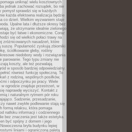
i pomaga uniknąć wielu kosztownych
eba jednak zachować rozsądek, bo nie
 pomysł sprawdzi się w każdych
nie każda efektowna realizacja będzie
na co dzień. Wielkim wyzwaniem staje
woda. Upalne lata i dłuższe okresy bez
iają, że utrzymanie idealnie zielonego
estaje być łatwe i ekonomiczne. Coraz
hodzi się od wielkich połaci trawy na
ej zróżnicowanych nasadzeń, które
ą suszę. Popularność zyskują zbiorniki
ę, ściółkowanie gleby, rośliny
kresowe niedobory wody i rozwiązania
e parowanie. Tego typu zmiany nie
szają koszty, ale też pozwalają
ród w sposób bardziej odpowiedzialny.
ełnić również funkcję społeczną. To
kań z rodziną, wspólnych posiłków,
ćmi i odpoczynku po pracy. Wiele
 w ogrodzie znajduje przestrzeń, w
się naprawdę wyciszyć. Kontakt z
iemią i naturalnym rytmem pór roku
ajająco. Sadzenie, przesadzanie,
czy nawet zwykłe podlewanie stają się
ch formą relaksu, która pomaga
od natłoku informacji i codziennego
ie bez znaczenia jest także estetyka.
ien być spójny z domem i jego
 Nowoczesna bryła budynku lepiej
rostymi liniami i ograniczoną paletą