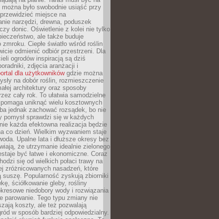
y można było swobodnie usiąść przy
 przewidzieć miejsce na
nie narzędzi, drewna, poduszek
zy donic. Oświetlenie z kolei nie tylko
ieczeństwo, ale także buduje
 zmroku. Ciepłe światło wśród roślin
wicie odmienić odbiór przestrzeni. Dla
ieli ogrodów inspiracją są dziś
oradniki, zdjęcia aranżacji i
ortal dla użytkowników
gdzie można
sły na dobór roślin, rozmieszczenie
łej architektury oraz sposoby
przez cały rok. To ułatwia samodzielne
i pomaga uniknąć wielu kosztownych
eba jednak zachować rozsądek, bo nie
 pomysł sprawdzi się w każdych
nie każda efektowna realizacja będzie
na co dzień. Wielkim wyzwaniem staje
woda. Upalne lata i dłuższe okresy bez
iają, że utrzymanie idealnie zielonego
estaje być łatwe i ekonomiczne. Coraz
hodzi się od wielkich połaci trawy na
ej zróżnicowanych nasadzeń, które
ą suszę. Popularność zyskują zbiorniki
ę, ściółkowanie gleby, rośliny
kresowe niedobory wody i rozwiązania
e parowanie. Tego typu zmiany nie
szają koszty, ale też pozwalają
ród w sposób bardziej odpowiedzialny.