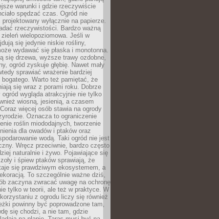
ejsze warunki i gdzie rzeczywiście
hciało spędzać czas. Ogród nie
 projektowany wyłącznie na papierze.
adać rzeczywistości. Bardzo ważną
 zieleń wielopoziomowa. Jeśli w
dują się jedynie niskie rośliny,
może wydawać się płaska i monotonna.
ją się drzewa, wyższe trawy ozdobne,
iny, ogród zyskuje głębię. Nawet mały
tedy sprawiać wrażenie bardziej
i bogatego. Warto też pamiętać, że
niają się wraz z porami roku. Dobrze
ogród wygląda atrakcyjnie nie tylko
ównież wiosną, jesienią, a czasem
Coraz więcej osób stawia na ogrody
zyrodzie. Oznacza to ograniczenie
enie roślin miododajnych, tworzenie
nienia dla owadów i ptaków oraz
podarowanie wodą. Taki ogród nie jest
czny. Wręcz przeciwnie, bardzo często
ziej naturalnie i żywo. Pojawiające się
zoły i śpiew ptaków sprawiają, że
staje się prawdziwym ekosystemem, a
dekoracją. To szczególnie ważne dziś,
sób zaczyna zwracać uwagę na ochronę
ie tylko w teorii, ale też w praktyce. W
orzystaniu z ogrodu liczy się również
eżki powinny być poprowadzone tam,
dę się chodzi, a nie tam, gdzie
glądają na planie. Taras musi być na