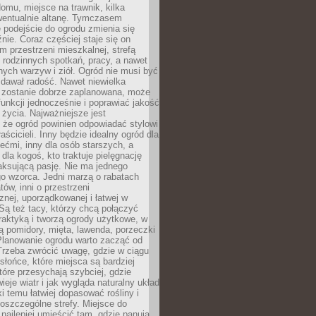
omu, miejsce na trawnik, kilka
wentualnie altanę. Tymczasem
podejście do ogrodu zmienia się
nie. Coraz częściej staje się on
m przestrzeni mieszkalnej, strefą
rodzinnych spotkań, pracy, a nawet
ych warzyw i ziół. Ogród nie musi być
dawał radość. Nawet niewielka
li zostanie dobrze zaplanowana, może
 funkcji jednocześnie i poprawiać jakość
życia. Najważniejsze jest
 że ogród powinien odpowiadać stylowi
aścicieli. Inny będzie idealny ogród dla
iećmi, inny dla osób starszych, a
 dla kogoś, kto traktuje pielęgnację
elaksującą pasję. Nie ma jednego
o wzorca. Jedni marzą o rabatach
tów, inni o przestrzeni
znej, uporządkowanej i łatwej w
Są też tacy, którzy chcą połączyć
raktyką i tworzą ogrody użytkowe, w
ą pomidory, mięta, lawenda, porzeczki
Planowanie ogrodu warto zacząć od
Trzeba zwrócić uwagę, gdzie w ciągu
 słońce, które miejsca są bardziej
które przesychają szybciej, gdzie
ieje wiatr i jak wygląda naturalny układ
ki temu łatwiej dopasować rośliny i
oszczególne strefy. Miejsce do
ajlepiej umieścić tam, gdzie panują