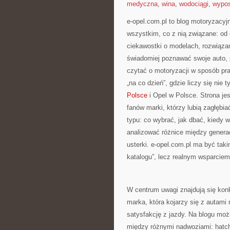
medyczna
,
wina
,
wodociągi
,
wypos
e-opel.com.pl to blog motoryzacyjn
wszystkim, co z nią związane: od 
ciekawostki o modelach, rozwiązan
świadomiej poznawać swoje auto, 
czytać o motoryzacji w sposób pr
„na co dzień”, gdzie liczy się nie 
Polsce
i Opel w Polsce. Strona jes
fanów marki, którzy lubią zagłębia
typu: co wybrać, jak dbać, kiedy 
analizować różnice między genera
usterki. e-opel.com.pl ma być tak
katalogu”, lecz realnym wsparcie
W centrum uwagi znajdują się konk
marka, która kojarzy się z autami 
satysfakcję z jazdy. Na blogu moż
między różnymi nadwoziami: hatch