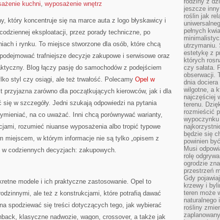
rodziny z dz
ażenie kuchni
,
wyposażenie wnętrz
jeszcze inny
roślin jak r
y, który koncentruje się na marce auta z logo błyskawicy i
uniwersalneg
pełnych kwia
codziennej eksploatacji, przez porady techniczne, po
minimalistyc
iach i rynku. To miejsce stworzone dla osób, które chcą
utrzymaniu. 
estetykę z p
podejmować trafniejsze decyzje zakupowe i serwisowe oraz
których rosn
aktyczny. Blog łączy pasję do samochodów z podejściem
czy sałata. 
obserwacji. 
tylko styl czy osiągi, ale też trwałość. Polecamy
Opel w
dnia dociera
wilgotne, a 
t przyjazna zarówno dla początkujących kierowców, jak i dla
najczęściej w
ć się w szczegóły. Jedni szukają odpowiedzi na pytania
terenu. Dzię
rozmieścić p
wymieniać, na co uważać. Inni chcą porównywać warianty,
wypoczynku n
cjami, rozumieć niuanse wyposażenia albo tropić typowe
najkorzystni
będzie się c
im miejscem, w którym informacje nie są tylko „opisem z
powinien być
Musi odpowi
m w codziennych decyzjach: zakupowych.
rolę odgrywa
ogrodzie znaj
przestrzeń 
Gdy pojawia
retne modele i ich praktyczne zastosowanie. Opel to
krzewy i byl
teren może w
rodzinnymi, ale też z konstrukcjami, które potrafią dawać
naturalnego 
na spodziewać się treści dotyczących tego, jak wybierać
rośliny zmie
zaplanowany 
back, klasyczne nadwozie, wagon, crossover, a także jak