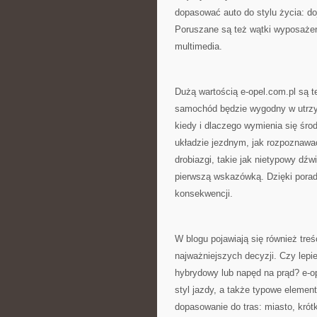
dopasować auto do stylu życia: doj
Poruszane są też wątki wyposażeni
multimedia.
Dużą wartością e-opel.com.pl są t
samochód będzie wygodny w utrzy
kiedy i dlaczego wymienia się śro
układzie jezdnym, jak rozpoznawa
drobiazgi, takie jak nietypowy dźw
pierwszą wskazówką. Dzięki porad
konsekwencji.
W blogu pojawiają się również treś
najważniejszych decyzji. Czy lepi
hybrydowy lub napęd na prąd? e-o
styl jazdy, a także typowe element
dopasowanie do tras: miasto, krótk