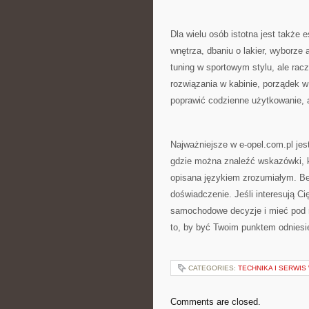
Dla wielu osób istotna jest także e
wnętrza, dbaniu o lakier, wyborze
tuning w sportowym stylu, ale rac
rozwiązania w kabinie, porządek w
poprawić codzienne użytkowanie, a
Najważniejsze w e-opel.com.pl jest
gdzie można znaleźć wskazówki, kt
opisana językiem zrozumiałym. Bez
doświadczenie. Jeśli interesują Ci
samochodowe decyzje i mieć pod r
to, by być Twoim punktem odniesie
CATEGORIES:
TECHNIKA I SERWI
Comments are closed.