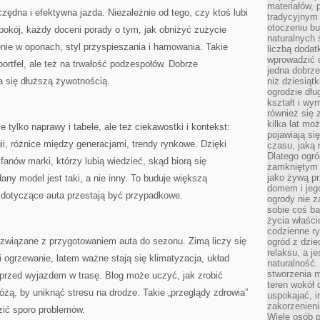
materiałów, 
dna i efektywna jazda. Niezależnie od tego, czy ktoś lubi
tradycyjnym
otoczeniu bu
pokój, każdy doceni porady o tym, jak obniżyć zużycie
naturalnych 
enie w oponach, styl przyspieszania i hamowania. Takie
liczbą dodat
wprowadzić 
 portfel, ale też na trwałość podzespołów. Dobrze
jedna dobrze
się dłuższą żywotnością.
niż dziesiąt
ogrodzie dłu
kształt i w
również się 
kilka lat mo
e tylko naprawy i tabele, ale też ciekawostki i kontekst:
pojawiają si
ii, różnice między generacjami, trendy rynkowe. Dzięki
czasu, jaką 
Dlatego ogró
fanów marki, którzy lubią wiedzieć, skąd biorą się
zamkniętym 
jako żywą pr
any model jest taki, a nie inny. To buduje większą
domem i jeg
 dotyczące auta przestają być przypadkowe.
ogrody nie 
sobie coś b
życia właści
codzienne ry
związane z przygotowaniem auta do sezonu. Zimą liczy się
ogród z dzie
relaksu, a j
i ogrzewanie, latem ważne stają się klimatyzacja, układ
naturalność
stworzenia m
 przed wyjazdem w trasę. Blog może uczyć, jak zrobić
teren wokół 
óżą, by uniknąć stresu na drodze. Takie „przeglądy zdrowia”
uspokajać, i
zakorzenien
dzić sporo problemów.
Wiele osób p