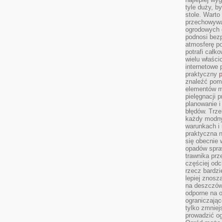
tyle duży, b
stole. Warto
przechowywa
ogrodowych c
podnosi bezp
atmosferę po
potrafi całko
wielu właścic
internetowe p
praktyczny
p
znaleźć pomy
elementów ma
pielęgnacji 
planowanie 
błędów. Trz
każdy modny
warunkach i 
praktyczna 
się obecnie 
opadów spraw
trawnika prz
częściej odc
rzecz bardzi
lepiej znosz
na deszczówk
odporne na o
ograniczając
tylko zmniej
prowadzić og