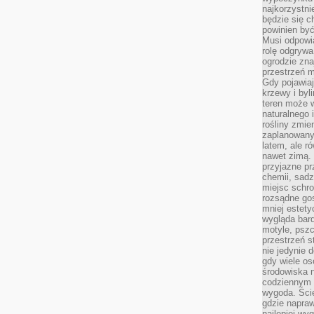
najkorzystni
będzie się c
powinien być
Musi odpowi
rolę odgrywa
ogrodzie znaj
przestrzeń 
Gdy pojawia
krzewy i byl
teren może w
naturalnego 
rośliny zmie
zaplanowany 
latem, ale r
nawet zimą. 
przyjazne pr
chemii, sadz
miejsc schro
rozsądne gos
mniej estety
wygląda bard
motyle, pszc
przestrzeń 
nie jedynie 
gdy wiele o
środowiska n
codziennym k
wygoda. Ści
gdzie napraw
najlepiej wy