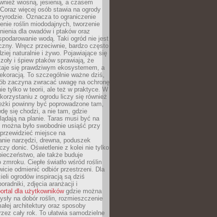
ównież wiosną, jesienią, a czasem
Coraz więcej osób stawia na ogrody
zyrodzie. Oznacza to ograniczenie
enie roślin miododajnych, tworzenie
nienia dla owadów i ptaków oraz
podarowanie wodą. Taki ogród nie jest
czny. Wręcz przeciwnie, bardzo często
ziej naturalnie i żywo. Pojawiające się
zoły i śpiew ptaków sprawiają, że
staje się prawdziwym ekosystemem, a
dekoracją. To szczególnie ważne dziś,
sób zaczyna zwracać uwagę na ochronę
ie tylko w teorii, ale też w praktyce. W
orzystaniu z ogrodu liczy się również
eżki powinny być poprowadzone tam,
dę się chodzi, a nie tam, gdzie
glądają na planie. Taras musi być na
y można było swobodnie usiąść przy
 przewidzieć miejsce na
nie narzędzi, drewna, poduszek
zy donic. Oświetlenie z kolei nie tylko
ieczeństwo, ale także buduje
 zmroku. Ciepłe światło wśród roślin
wicie odmienić odbiór przestrzeni. Dla
ieli ogrodów inspiracją są dziś
oradniki, zdjęcia aranżacji i
ortal dla użytkowników
gdzie można
sły na dobór roślin, rozmieszczenie
łej architektury oraz sposoby
przez cały rok. To ułatwia samodzielne