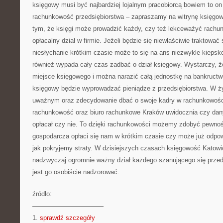
księgowy musi być najbardziej lojalnym pracobiorcą bowiem to on
rachunkowość przedsiębiorstwa – zapraszamy na witrynę księgow
tym, że księgi może prowadzić każdy, czy też lekceważyć rachun
opłacalny dział w firmie. Jeżeli będzie się niewłaściwie traktowa
niesłychanie krótkim czasie może to się na ans niezwykle kiepsko
również wypada cały czas zadbać o dział księgowy. Wystarczy, że
miejsce księgowego i można narazić całą jednostkę na bankructwo, 
księgowy będzie wyprowadzać pieniądze z przedsiębiorstwa. W 
uważnym oraz zdecydowanie dbać o swoje kadry w rachunkowości
rachunkowość oraz biuro rachunkowe Kraków uwidocznia czy dan
opłacał czy nie. To dzięki rachunkowości możemy zdobyć pewnoś
gospodarcza opłaci się nam w krótkim czasie czy może już odpo
jak pokryjemy straty. W dzisiejszych czasach księgowość Katowi
nadzwyczaj ogromnie ważny dział każdego szanującego się przed
jest go osobiście nadzorować.
źródło:
———————————
1.
sprawdź szczegóły