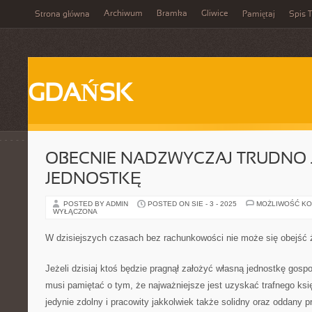
Archiwum
Bramka
Gliwice
Strona główna
Pamiętaj
Spis T
GDAŃSK
OBECNIE NADZWYCZAJ TRUDNO 
JEDNOSTKĘ
POSTED BY ADMIN
POSTED ON SIE - 3 - 2025
MOŻLIWOŚĆ K
WYŁĄCZONA
W dzisiejszych czasach bez rachunkowości nie może się obejść 
Jeżeli dzisiaj ktoś będzie pragnął założyć własną jednostkę gosp
musi pamiętać o tym, że najważniejsze jest uzyskać trafnego ksi
jedynie zdolny i pracowity jakkolwiek także solidny oraz oddany p