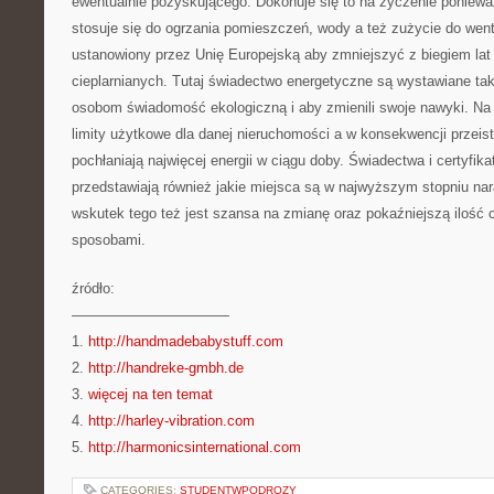
ewentualnie pozyskującego. Dokonuje się to na życzenie ponieważ
stosuje się do ogrzania pomieszczeń, wody a też zużycie do wentyl
ustanowiony przez Unię Europejską aby zmniejszyć z biegiem lat
cieplarnianych. Tutaj świadectwo energetyczne są wystawiane ta
osobom świadomość ekologiczną i aby zmienili swoje nawyki. Na t
limity użytkowe dla danej nieruchomości a w konsekwencji przeis
pochłaniają najwięcej energii w ciągu doby. Świadectwa i certyfik
przedstawiają również jakie miejsca są w najwyższym stopniu na
wskutek tego też jest szansa na zmianę oraz pokaźniejszą ilość 
sposobami.
źródło:
———————————
1.
http://handmadebabystuff.com
2.
http://handreke-gmbh.de
3.
więcej na ten temat
4.
http://harley-vibration.com
5.
http://harmonicsinternational.com
CATEGORIES:
STUDENTWPODROZY