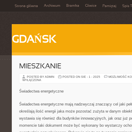
Archiwum
Bramka
Gliwice
Strona główna
Pamiętaj
Spis T
GDAŃSK
MIESZKANIE
POSTED BY ADMIN
POSTED ON SIE - 1 - 2025
MOŻLIWOŚĆ K
WYŁĄCZONA
Świadectwa energetyczne
Świadectwa energetyczne mają nadzwyczaj znaczący cel jaki peł
określają ilość energii jaka może pozostać zużyta w danym obie
wystawia się również dla budynków innowacyjnych, jak oraz już
momencie taki dokument może być wykonany bo wystarczy ochota