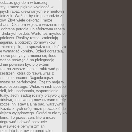
podczas gdy dom w bardziej
 stylu może pięknie wyglądać w
jnych rabat, drewnianych elementów i
ścieżek. Ważne, by nie przesadzić z
ków. Zbyt wiele dekoracji może
chaos. Czasem większe wrażenie robi
 dobrana pergola lub efektowna rabata
ki drobnych ozdób. Warto też myśleć o
gofalowo. Rośliny rosną, zmieniają
ymagania, a potrzeby domowników
zmieniają. To, co sprawdza się dziś, za
że wymagać korekty. Dzieci dorastają,
ę nowe pomysły, zmienia się ilość
można poświęcić na pielęgnację.
d nie powinien być projektem
raz na zawsze. Lepiej traktować go
zestrzeń, która dojrzewa wraz z
o mieszkańcami. Najpiękniejsze
zawsze są perfekcyjne. Często mają w
ardzo osobistego. Widać w nich sposób
cieli, ich upodobania, wspomnienia i
tuały. Jedni sadzą rośliny przywołujące
ciństwa, inni tworzą nowoczesne strefy
eszcze inni stawiają na sad, warzywnik i
. Każda z tych dróg może prowadzić do
iejsca wyjątkowego. Ogród to nie tylko
domu. To przestrzeń, która może
ntegrować i dawać poczucie
ia w świecie pełnym zmian.
rzez lata traktowało ogród jako