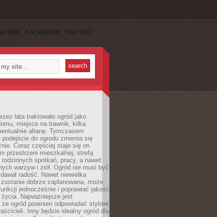
SCRIBE
FACEBOOK
TWITTER
rzez lata traktowało ogród jako
omu, miejsce na trawnik, kilka
wentualnie altanę. Tymczasem
podejście do ogrodu zmienia się
nie. Coraz częściej staje się on
m przestrzeni mieszkalnej, strefą
rodzinnych spotkań, pracy, a nawet
ych warzyw i ziół. Ogród nie musi być
dawał radość. Nawet niewielka
li zostanie dobrze zaplanowana, może
 funkcji jednocześnie i poprawiać jakość
życia. Najważniejsze jest
 że ogród powinien odpowiadać stylowi
aścicieli. Inny będzie idealny ogród dla