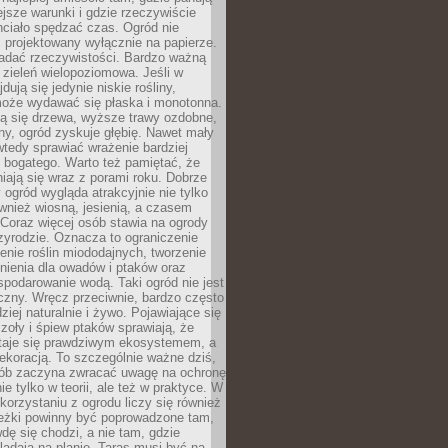
ejsze warunki i gdzie rzeczywiście
hciało spędzać czas. Ogród nie
 projektowany wyłącznie na papierze.
adać rzeczywistości. Bardzo ważną
 zieleń wielopoziomowa. Jeśli w
dują się jedynie niskie rośliny,
może wydawać się płaska i monotonna.
ją się drzewa, wyższe trawy ozdobne,
iny, ogród zyskuje głębię. Nawet mały
tedy sprawiać wrażenie bardziej
i bogatego. Warto też pamiętać, że
niają się wraz z porami roku. Dobrze
ogród wygląda atrakcyjnie nie tylko
ównież wiosną, jesienią, a czasem
Coraz więcej osób stawia na ogrody
zyrodzie. Oznacza to ograniczenie
enie roślin miododajnych, tworzenie
nienia dla owadów i ptaków oraz
podarowanie wodą. Taki ogród nie jest
czny. Wręcz przeciwnie, bardzo często
ziej naturalnie i żywo. Pojawiające się
zoły i śpiew ptaków sprawiają, że
staje się prawdziwym ekosystemem, a
dekoracją. To szczególnie ważne dziś,
sób zaczyna zwracać uwagę na ochronę
ie tylko w teorii, ale też w praktyce. W
orzystaniu z ogrodu liczy się również
eżki powinny być poprowadzone tam,
dę się chodzi, a nie tam, gdzie
glądają na planie. Taras musi być na