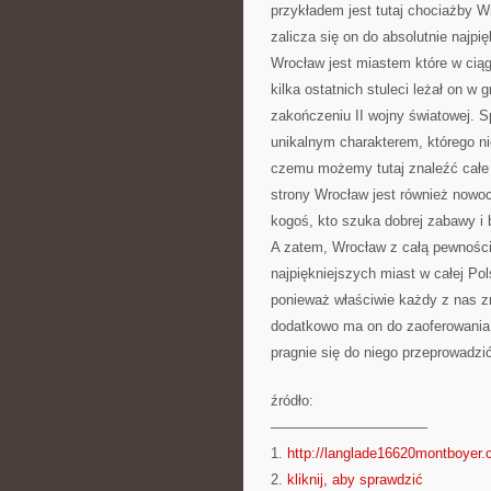
przykładem jest tutaj chociażby W
zalicza się on do absolutnie najpi
Wrocław jest miastem które w cią
kilka ostatnich stuleci leżał on w
zakończeniu II wojny światowej. Sp
unikalnym charakterem, którego ni
czemu możemy tutaj znaleźć całe 
strony Wrocław jest również now
kogoś, kto szuka dobrej zabawy i
A zatem, Wrocław z całą pewnośc
najpiękniejszych miast w całej Pol
ponieważ właściwie każdy z nas zn
dodatkowo ma on do zaoferowania 
pragnie się do niego przeprowadzi
źródło:
———————————
1.
http://langlade16620montboyer
2.
kliknij, aby sprawdzić