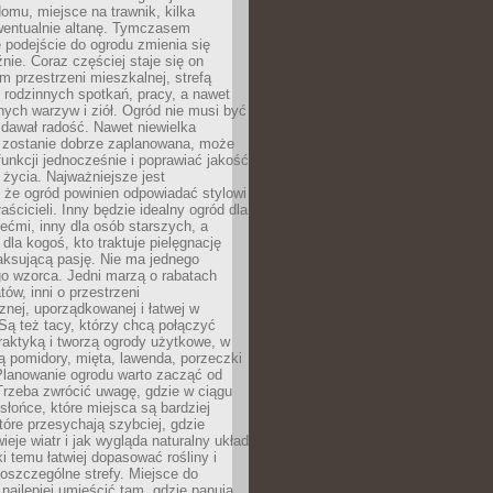
omu, miejsce na trawnik, kilka
wentualnie altanę. Tymczasem
podejście do ogrodu zmienia się
nie. Coraz częściej staje się on
m przestrzeni mieszkalnej, strefą
rodzinnych spotkań, pracy, a nawet
ych warzyw i ziół. Ogród nie musi być
dawał radość. Nawet niewielka
li zostanie dobrze zaplanowana, może
 funkcji jednocześnie i poprawiać jakość
życia. Najważniejsze jest
 że ogród powinien odpowiadać stylowi
aścicieli. Inny będzie idealny ogród dla
iećmi, inny dla osób starszych, a
 dla kogoś, kto traktuje pielęgnację
elaksującą pasję. Nie ma jednego
o wzorca. Jedni marzą o rabatach
tów, inni o przestrzeni
znej, uporządkowanej i łatwej w
Są też tacy, którzy chcą połączyć
raktyką i tworzą ogrody użytkowe, w
ą pomidory, mięta, lawenda, porzeczki
Planowanie ogrodu warto zacząć od
Trzeba zwrócić uwagę, gdzie w ciągu
 słońce, które miejsca są bardziej
które przesychają szybciej, gdzie
ieje wiatr i jak wygląda naturalny układ
ki temu łatwiej dopasować rośliny i
oszczególne strefy. Miejsce do
ajlepiej umieścić tam, gdzie panują