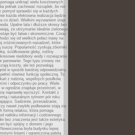
i pomaga uniknąć wielu kosztownych
eba jednak zachować rozsądek, bo nie
 pomysł sprawdzi się w każdych
nie każda efektowna realizacja będzie
na co dzień. Wielkim wyzwaniem staje
woda. Upalne lata i dłuższe okresy bez
iają, że utrzymanie idealnie zielonego
estaje być łatwe i ekonomiczne. Coraz
hodzi się od wielkich połaci trawy na
ej zróżnicowanych nasadzeń, które
ą suszę. Popularność zyskują zbiorniki
ę, ściółkowanie gleby, rośliny
kresowe niedobory wody i rozwiązania
e parowanie. Tego typu zmiany nie
szają koszty, ale też pozwalają
ród w sposób bardziej odpowiedzialny.
ełnić również funkcję społeczną. To
kań z rodziną, wspólnych posiłków,
ćmi i odpoczynku po pracy. Wiele
 w ogrodzie znajduje przestrzeń, w
się naprawdę wyciszyć. Kontakt z
iemią i naturalnym rytmem pór roku
ajająco. Sadzenie, przesadzanie,
czy nawet zwykłe podlewanie stają się
ch formą relaksu, która pomaga
od natłoku informacji i codziennego
ie bez znaczenia jest także estetyka.
ien być spójny z domem i jego
 Nowoczesna bryła budynku lepiej
rostymi liniami i ograniczoną paletą