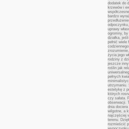
dodatek do d
krzewów i e
współczesne 
bardzo wyraź
przedłużenie
odpoczynku, 
uprawy własn
ogromny, by 
działka, jeś
pełnić wiele
codziennego 
zrozumienie,
życia jego wł
rodziny z dz
jeszcze inny
roślin jak r
uniwersalneg
pełnych kwia
minimalistyc
utrzymaniu. 
estetykę z p
których rosn
czy sałata. 
obserwacji. 
dnia dociera
wilgotne, a 
najczęściej w
terenu. Dzię
rozmieścić p
wypoczynku n