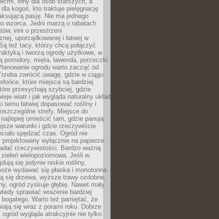
iećmi, inny dla osób starszych, a
 dla kogoś, kto traktuje pielęgnację
elaksującą pasję. Nie ma jednego
o wzorca. Jedni marzą o rabatach
tów, inni o przestrzeni
znej, uporządkowanej i łatwej w
Są też tacy, którzy chcą połączyć
raktyką i tworzą ogrody użytkowe, w
ą pomidory, mięta, lawenda, porzeczki
Planowanie ogrodu warto zacząć od
Trzeba zwrócić uwagę, gdzie w ciągu
 słońce, które miejsca są bardziej
które przesychają szybciej, gdzie
ieje wiatr i jak wygląda naturalny układ
ki temu łatwiej dopasować rośliny i
oszczególne strefy. Miejsce do
ajlepiej umieścić tam, gdzie panują
ejsze warunki i gdzie rzeczywiście
hciało spędzać czas. Ogród nie
 projektowany wyłącznie na papierze.
adać rzeczywistości. Bardzo ważną
 zieleń wielopoziomowa. Jeśli w
dują się jedynie niskie rośliny,
może wydawać się płaska i monotonna.
ją się drzewa, wyższe trawy ozdobne,
iny, ogród zyskuje głębię. Nawet mały
tedy sprawiać wrażenie bardziej
i bogatego. Warto też pamiętać, że
niają się wraz z porami roku. Dobrze
ogród wygląda atrakcyjnie nie tylko