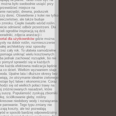
y można było swobodnie usiąść przy
 przewidzieć miejsce na
nie narzędzi, drewna, poduszek
zy donic. Oświetlenie z kolei nie tylko
ieczeństwo, ale także buduje
 zmroku. Ciepłe światło wśród roślin
wicie odmienić odbiór przestrzeni. Dla
ieli ogrodów inspiracją są dziś
oradniki, zdjęcia aranżacji i
ortal dla użytkowników
gdzie można
sły na dobór roślin, rozmieszczenie
łej architektury oraz sposoby
przez cały rok. To ułatwia samodzielne
i pomaga uniknąć wielu kosztownych
eba jednak zachować rozsądek, bo nie
 pomysł sprawdzi się w każdych
nie każda efektowna realizacja będzie
na co dzień. Wielkim wyzwaniem staje
woda. Upalne lata i dłuższe okresy bez
iają, że utrzymanie idealnie zielonego
estaje być łatwe i ekonomiczne. Coraz
hodzi się od wielkich połaci trawy na
ej zróżnicowanych nasadzeń, które
ą suszę. Popularność zyskują zbiorniki
ę, ściółkowanie gleby, rośliny
kresowe niedobory wody i rozwiązania
e parowanie. Tego typu zmiany nie
szają koszty, ale też pozwalają
ród w sposób bardziej odpowiedzialny.