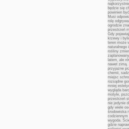
najkorzystni
będzie się c
powinien być
Musi odpowi
rolę odgrywa
ogrodzie znaj
przestrzeń 
Gdy pojawia
krzewy i byl
teren może w
naturalnego 
rośliny zmie
zaplanowany 
latem, ale r
nawet zimą. 
przyjazne pr
chemii, sadz
miejsc schro
rozsądne gos
mniej estety
wygląda bard
motyle, pszc
przestrzeń 
nie jedynie 
gdy wiele o
środowiska n
codziennym k
wygoda. Ści
gdzie napraw
najlepiej wy