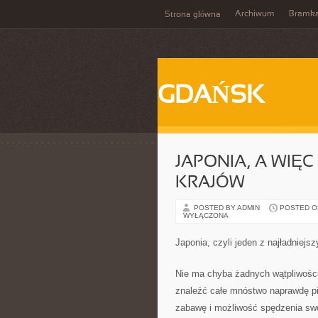
Archiwum
Bramk
Strona główna
GDAŃSK
JAPONIA, A WIĘ
KRAJÓW
POSTED BY ADMIN
POSTED ON 
WYŁĄCZONA
Japonia, czyli jeden z najładniejs
Nie ma chyba żadnych wątpliwości
znaleźć całe mnóstwo naprawdę p
zabawę i możliwość spędzenia sw