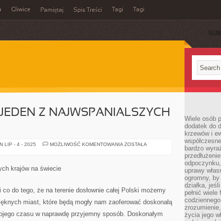
a
Gliwice
Tagi
Tagi
Pamiętaj
Spis Treści
SUB
C JEDEN Z NAJWSPANIALSZYCH
Wiele osób p
dodatek do d
krzewów i e
współczesne 
JAPONIA,
LIP - 4 - 2025
MOŻLIWOŚĆ KOMENTOWANIA
ZOSTAŁA
bardzo wyraź
A
WIĘC
przedłużenie
JEDEN
odpoczynku, 
Z
zych krajów na świecie
uprawy własn
NAJWSPANIALSZYCH
KRAJÓW
ogromny, by 
działka, jeś
 co do tego, że na terenie dosłownie całej Polski możemy
pełnić wiele
codziennego 
ięknych miast, które będą mogły nam zaoferować doskonałą
zrozumienie,
ojego czasu w naprawdę przyjemny sposób. Doskonałym
życia jego wł