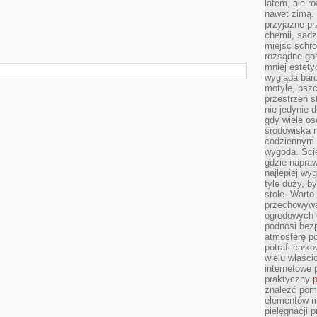
latem, ale r
nawet zimą. 
przyjazne pr
chemii, sadz
miejsc schro
rozsądne gos
mniej estety
wygląda bard
motyle, pszc
przestrzeń 
nie jedynie 
gdy wiele o
środowiska n
codziennym k
wygoda. Ści
gdzie napraw
najlepiej wy
tyle duży, b
stole. Warto
przechowywa
ogrodowych c
podnosi bezp
atmosferę po
potrafi całko
wielu właścic
internetowe p
praktyczny
p
znaleźć pomy
elementów ma
pielęgnacji 