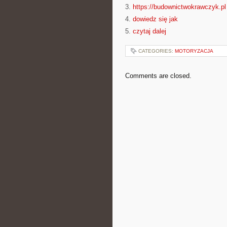
3.
https://budownictwokrawczyk.pl
4.
dowiedz się jak
5.
czytaj dalej
CATEGORIES:
MOTORYZACJA
Comments are closed.