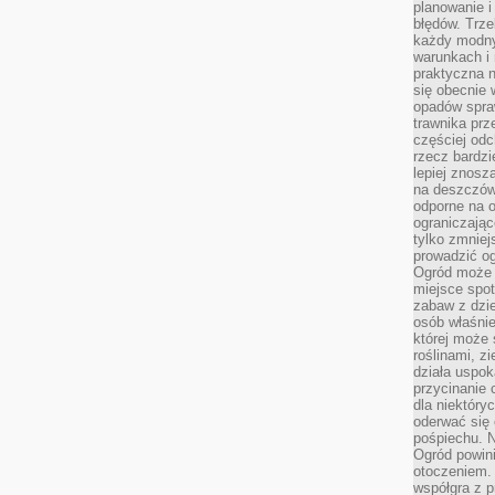
planowanie 
błędów. Trz
każdy modny
warunkach i 
praktyczna 
się obecnie 
opadów spraw
trawnika prz
częściej odc
rzecz bardzi
lepiej znosz
na deszczówk
odporne na o
ograniczając
tylko zmniej
prowadzić og
Ogród może p
miejsce spot
zabaw z dzie
osób właśnie
której może 
roślinami, z
działa uspok
przycinanie 
dla niektóry
oderwać się 
pośpiechu. N
Ogród powin
otoczeniem.
współgra z p