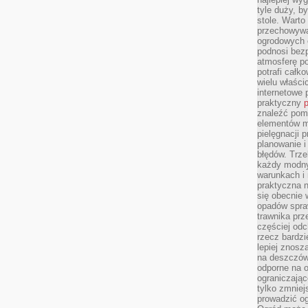
tyle duży, b
stole. Warto
przechowywa
ogrodowych c
podnosi bezp
atmosferę po
potrafi całko
wielu właścic
internetowe p
praktyczny
p
znaleźć pomy
elementów ma
pielęgnacji 
planowanie 
błędów. Trz
każdy modny
warunkach i 
praktyczna 
się obecnie 
opadów spraw
trawnika prz
częściej odc
rzecz bardzi
lepiej znosz
na deszczówk
odporne na o
ograniczając
tylko zmniej
prowadzić og