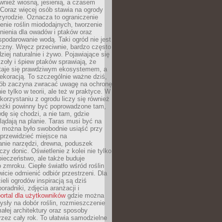
ównież wiosną, jesienią, a czasem
Coraz więcej osób stawia na ogrody
zyrodzie. Oznacza to ograniczenie
enie roślin miododajnych, tworzenie
nienia dla owadów i ptaków oraz
podarowanie wodą. Taki ogród nie jest
czny. Wręcz przeciwnie, bardzo często
ziej naturalnie i żywo. Pojawiające się
zoły i śpiew ptaków sprawiają, że
staje się prawdziwym ekosystemem, a
dekoracją. To szczególnie ważne dziś,
sób zaczyna zwracać uwagę na ochronę
ie tylko w teorii, ale też w praktyce. W
orzystaniu z ogrodu liczy się również
eżki powinny być poprowadzone tam,
dę się chodzi, a nie tam, gdzie
glądają na planie. Taras musi być na
y można było swobodnie usiąść przy
 przewidzieć miejsce na
nie narzędzi, drewna, poduszek
zy donic. Oświetlenie z kolei nie tylko
ieczeństwo, ale także buduje
 zmroku. Ciepłe światło wśród roślin
wicie odmienić odbiór przestrzeni. Dla
ieli ogrodów inspiracją są dziś
oradniki, zdjęcia aranżacji i
ortal dla użytkowników
gdzie można
sły na dobór roślin, rozmieszczenie
łej architektury oraz sposoby
przez cały rok. To ułatwia samodzielne