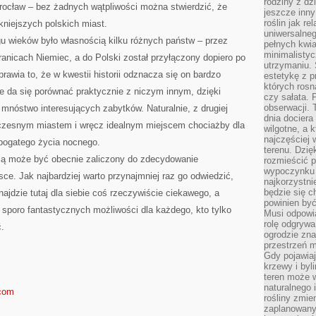
rodziny z dz
rocław – bez żadnych wątpliwości można stwierdzić, że
jeszcze inny
roślin jak r
ękniejszych polskich miast.
uniwersalneg
gu wieków było własnością kilku różnych państw – przez
pełnych kwia
minimalistyc
 granicach Niemiec, a do Polski został przyłączony dopiero po
utrzymaniu. 
rawia to, że w kwestii historii odznacza się on bardzo
estetykę z p
których rosn
e da się porównać praktycznie z niczym innym, dzięki
czy sałata. 
obserwacji. 
mnóstwo interesujących zabytków. Naturalnie, z drugiej
dnia dociera
oczesnym miastem i wręcz idealnym miejscem chociażby dla
wilgotne, a 
najczęściej w
 bogatego życia nocnego.
terenu. Dzię
ią może być obecnie zaliczony do zdecydowanie
rozmieścić p
wypoczynku n
sce. Jak najbardziej warto przynajmniej raz go odwiedzić,
najkorzystni
będzie się c
ajdzie tutaj dla siebie coś rzeczywiście ciekawego, a
powinien być
sporo fantastycznych możliwości dla każdego, kto tylko
Musi odpowi
rolę odgrywa
ć.
ogrodzie znaj
przestrzeń 
Gdy pojawia
krzewy i byl
teren może w
naturalnego 
.com
rośliny zmie
zaplanowany 