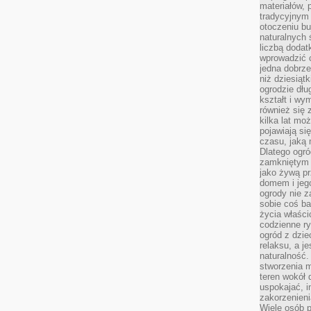
materiałów, 
tradycyjnym
otoczeniu bu
naturalnych 
liczbą dodat
wprowadzić 
jedna dobrze
niż dziesiąt
ogrodzie dłu
kształt i w
również się 
kilka lat mo
pojawiają si
czasu, jaką 
Dlatego ogró
zamkniętym 
jako żywą pr
domem i jeg
ogrody nie 
sobie coś b
życia właści
codzienne ry
ogród z dzie
relaksu, a j
naturalność
stworzenia m
teren wokół 
uspokajać, i
zakorzenien
Wiele osób p