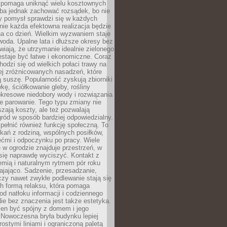
i pomaga uniknąć wielu kosztownych
eba jednak zachować rozsądek, bo nie
 pomysł sprawdzi się w każdych
nie każda efektowna realizacja będzie
na co dzień. Wielkim wyzwaniem staje
woda. Upalne lata i dłuższe okresy bez
iają, że utrzymanie idealnie zielonego
estaje być łatwe i ekonomiczne. Coraz
hodzi się od wielkich połaci trawy na
ej zróżnicowanych nasadzeń, które
ą suszę. Popularność zyskują zbiorniki
ę, ściółkowanie gleby, rośliny
kresowe niedobory wody i rozwiązania
e parowanie. Tego typu zmiany nie
szają koszty, ale też pozwalają
ród w sposób bardziej odpowiedzialny.
ełnić również funkcję społeczną. To
kań z rodziną, wspólnych posiłków,
ćmi i odpoczynku po pracy. Wiele
 w ogrodzie znajduje przestrzeń, w
się naprawdę wyciszyć. Kontakt z
iemią i naturalnym rytmem pór roku
ajająco. Sadzenie, przesadzanie,
czy nawet zwykłe podlewanie stają się
ch formą relaksu, która pomaga
od natłoku informacji i codziennego
ie bez znaczenia jest także estetyka.
ien być spójny z domem i jego
 Nowoczesna bryła budynku lepiej
rostymi liniami i ograniczoną paletą