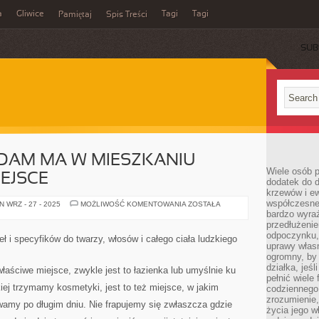
a
Gliwice
Tagi
Tagi
Pamiętaj
Spis Treści
SUB
 DAM MA W MIESZKANIU
Wiele osób p
EJSCE
dodatek do d
krzewów i e
współczesne 
JAKAKOLWIEK
 WRZ - 27 - 2025
MOŻLIWOŚĆ KOMENTOWANIA
ZOSTAŁA
Z
bardzo wyraź
DAM
przedłużenie
MA
odpoczynku, 
W
 i specyfików do twarzy, włosów i całego ciała ludzkiego
MIESZKANIU
uprawy własn
ODPOWIEDNIE
ogromny, by 
MIEJSCE
działka, jeś
aściwe miejsce, zwykle jest to łazienka lub umyślnie ku
pełnić wiele
iej trzymamy kosmetyki, jest to też miejsce, w jakim
codziennego 
zrozumienie,
amy po długim dniu. Nie frapujemy się zwłaszcza gdzie
życia jego wł