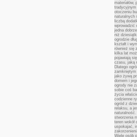
materiałów, 
tradycyjnym
otoczeniu bu
naturalnych 
liczbą dodat
wprowadzić 
jedna dobrze
niż dziesiąt
ogrodzie dłu
kształt i w
również się 
kilka lat mo
pojawiają si
czasu, jaką 
Dlatego ogró
zamkniętym 
jako żywą pr
domem i jeg
ogrody nie 
sobie coś b
życia właści
codzienne ry
ogród z dzie
relaksu, a j
naturalność
stworzenia m
teren wokół 
uspokajać, i
zakorzenien
Wiele osób p