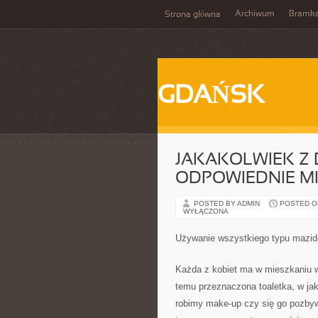
Archiwum
Bramk
Strona główna
GDAŃSK
JAKAKOLWIEK Z
ODPOWIEDNIE MI
POSTED BY ADMIN
POSTED ON
WYŁĄCZONA
Używanie wszystkiego typu mazideł
Każda z kobiet ma w mieszkaniu wł
temu przeznaczona toaletka, w jak
robimy make-up czy się go pozbyw