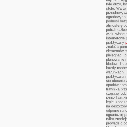
tyle duży, b
stole. Warto
przechowywa
ogrodowych c
podnosi bezp
atmosferę po
potrafi całko
wielu właścic
internetowe p
praktyczny
p
znaleźć pomy
elementów ma
pielęgnacji 
planowanie 
błędów. Trz
każdy modny
warunkach i 
praktyczna 
się obecnie 
opadów spraw
trawnika prz
częściej odc
rzecz bardzi
lepiej znosz
na deszczówk
odporne na o
ograniczając
tylko zmniej
prowadzić og