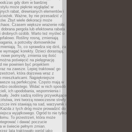
podczas gdy dom w bardziej
 stylu może pięknie wyglądać w
jnych rabat, drewnianych elementów i
ścieżek. Ważne, by nie przesadzić z
ków. Zbyt wiele dekoracji może
chaos. Czasem większe wrażenie robi
 dobrana pergola lub efektowna rabata
ki drobnych ozdób. Warto też myśleć o
gofalowo. Rośliny rosną, zmieniają
ymagania, a potrzeby domowników
zmieniają. To, co sprawdza się dziś, za
że wymagać korekty. Dzieci dorastają,
ę nowe pomysły, zmienia się ilość
można poświęcić na pielęgnację.
d nie powinien być projektem
raz na zawsze. Lepiej traktować go
zestrzeń, która dojrzewa wraz z
o mieszkańcami. Najpiękniejsze
zawsze są perfekcyjne. Często mają w
ardzo osobistego. Widać w nich sposób
cieli, ich upodobania, wspomnienia i
tuały. Jedni sadzą rośliny przywołujące
ciństwa, inni tworzą nowoczesne strefy
eszcze inni stawiają na sad, warzywnik i
. Każda z tych dróg może prowadzić do
iejsca wyjątkowego. Ogród to nie tylko
domu. To przestrzeń, która może
ntegrować i dawać poczucie
ia w świecie pełnym zmian.
rzez lata traktowało ogród jako