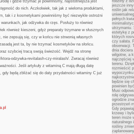
rodziny z dz
odę i gdzie trzymać je powinniśmy, najistotniejsza jest
jeszcze inny
ępność do nich. Aczkolwiek, tak jak z wieloma produktami,
roślin jak r
uniwersalneg
em, tak i z kosmetykami powinniśmy być niezwykle ostrożni
pełnych kwia
 warunkach, jak odżywka do rzęs. Posłuży to również
minimalistyc
utrzymaniu. 
iek również kieszeni, gdyż preparaty trzymane w słusznych
estetykę z p
których rosn
 nie zepsują się, czy w końcu nie strwonią własnych
czy sałata. 
asadą jest ta, by nie trzymać kosmetyków na słońcu.
obserwacji. 
dnia dociera
oraz szybciej tracą swoją świeżość. Wejdź na stronę
wilgotne, a 
l/ktora-odzywka-revitalash-czy-miralash/. Zwracaj również
najczęściej w
terenu. Dzię
ważności. Jeśli artykuły z witaminą C mają długą datę
rozmieścić p
wypoczynku n
 gdy będą zbliżać się do daty przydatności witaminy C już
najkorzystni
będzie się c
powinien być
Musi odpowi
rolę odgrywa
ogrodzie znaj
przestrzeń 
a.pl
Gdy pojawia
krzewy i byl
teren może w
naturalnego 
rośliny zmie
zaplanowany 