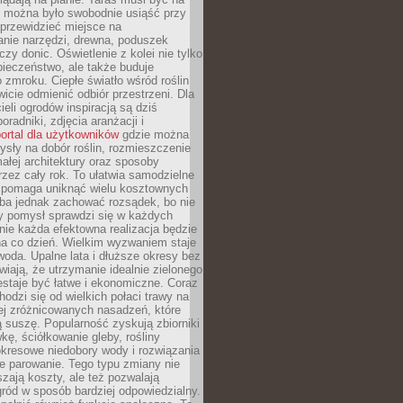
y można było swobodnie usiąść przy
 przewidzieć miejsce na
nie narzędzi, drewna, poduszek
zy donic. Oświetlenie z kolei nie tylko
ieczeństwo, ale także buduje
 zmroku. Ciepłe światło wśród roślin
wicie odmienić odbiór przestrzeni. Dla
ieli ogrodów inspiracją są dziś
oradniki, zdjęcia aranżacji i
ortal dla użytkowników
gdzie można
sły na dobór roślin, rozmieszczenie
łej architektury oraz sposoby
przez cały rok. To ułatwia samodzielne
i pomaga uniknąć wielu kosztownych
eba jednak zachować rozsądek, bo nie
 pomysł sprawdzi się w każdych
nie każda efektowna realizacja będzie
na co dzień. Wielkim wyzwaniem staje
woda. Upalne lata i dłuższe okresy bez
iają, że utrzymanie idealnie zielonego
estaje być łatwe i ekonomiczne. Coraz
hodzi się od wielkich połaci trawy na
ej zróżnicowanych nasadzeń, które
ą suszę. Popularność zyskują zbiorniki
ę, ściółkowanie gleby, rośliny
kresowe niedobory wody i rozwiązania
e parowanie. Tego typu zmiany nie
szają koszty, ale też pozwalają
ród w sposób bardziej odpowiedzialny.