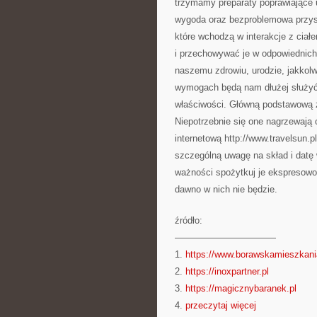
trzymamy preparaty poprawiające ur
wygoda oraz bezproblemowa przyst
które wchodzą w interakcje z ciał
i przechowywać je w odpowiednich
naszemu zdrowiu, urodzie, jakkolw
wymogach będą nam dłużej służyć,
właściwości. Główną podstawową z
Niepotrzebnie się one nagrzewają 
internetową http://www.travelsun.p
szczególną uwagę na skład i datę 
ważności spożytkuj je ekspresowo,
dawno w nich nie będzie.
źródło:
———————————
1.
https://www.borawskamieszkani
2.
https://inoxpartner.pl
3.
https://magicznybaranek.pl
4.
przeczytaj więcej