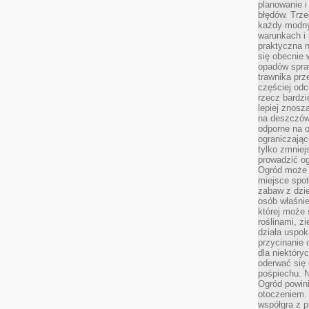
planowanie 
błędów. Trz
każdy modny
warunkach i 
praktyczna 
się obecnie 
opadów spraw
trawnika prz
częściej odc
rzecz bardzi
lepiej znosz
na deszczówk
odporne na o
ograniczając
tylko zmniej
prowadzić og
Ogród może p
miejsce spot
zabaw z dzie
osób właśnie
której może 
roślinami, z
działa uspok
przycinanie 
dla niektóry
oderwać się 
pośpiechu. N
Ogród powin
otoczeniem.
współgra z p