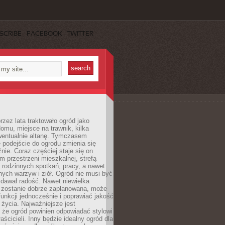
SCRIBE
FACEBOOK
TWITTER
rzez lata traktowało ogród jako
omu, miejsce na trawnik, kilka
wentualnie altanę. Tymczasem
podejście do ogrodu zmienia się
nie. Coraz częściej staje się on
m przestrzeni mieszkalnej, strefą
rodzinnych spotkań, pracy, a nawet
ych warzyw i ziół. Ogród nie musi być
dawał radość. Nawet niewielka
li zostanie dobrze zaplanowana, może
 funkcji jednocześnie i poprawiać jakość
życia. Najważniejsze jest
 że ogród powinien odpowiadać stylowi
aścicieli. Inny będzie idealny ogród dla