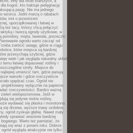
iećmi, inny dla osób starszych, a
 dla kogoś, kto traktuje pielęgnację
elaksującą pasję. Nie ma jednego
o wzorca. Jedni marzą o rabatach
tów, inni o przestrzeni
znej, uporządkowanej i łatwej w
Są też tacy, którzy chcą połączyć
raktyką i tworzą ogrody użytkowe, w
ą pomidory, mięta, lawenda, porzeczki
Planowanie ogrodu warto zacząć od
Trzeba zwrócić uwagę, gdzie w ciągu
 słońce, które miejsca są bardziej
które przesychają szybciej, gdzie
ieje wiatr i jak wygląda naturalny układ
ki temu łatwiej dopasować rośliny i
oszczególne strefy. Miejsce do
ajlepiej umieścić tam, gdzie panują
ejsze warunki i gdzie rzeczywiście
hciało spędzać czas. Ogród nie
 projektowany wyłącznie na papierze.
adać rzeczywistości. Bardzo ważną
 zieleń wielopoziomowa. Jeśli w
dują się jedynie niskie rośliny,
może wydawać się płaska i monotonna.
ją się drzewa, wyższe trawy ozdobne,
iny, ogród zyskuje głębię. Nawet mały
tedy sprawiać wrażenie bardziej
i bogatego. Warto też pamiętać, że
niają się wraz z porami roku. Dobrze
ogród wygląda atrakcyjnie nie tylko