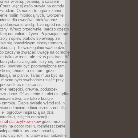
ównież wiosną, jesienią, a czasem
Coraz więcej osób stawia na ogrody
zyrodzie. Oznacza to ograniczenie
enie roślin miododajnych, tworzenie
nienia dla owadów i ptaków oraz
podarowanie wodą. Taki ogród nie jest
czny. Wręcz przeciwnie, bardzo często
ziej naturalnie i żywo. Pojawiające się
zoły i śpiew ptaków sprawiają, że
staje się prawdziwym ekosystemem, a
dekoracją. To szczególnie ważne dziś,
sób zaczyna zwracać uwagę na ochronę
ie tylko w teorii, ale też w praktyce. W
orzystaniu z ogrodu liczy się również
eżki powinny być poprowadzone tam,
dę się chodzi, a nie tam, gdzie
glądają na planie. Taras musi być na
y można było swobodnie usiąść przy
 przewidzieć miejsce na
nie narzędzi, drewna, poduszek
zy donic. Oświetlenie z kolei nie tylko
ieczeństwo, ale także buduje
 zmroku. Ciepłe światło wśród roślin
wicie odmienić odbiór przestrzeni. Dla
ieli ogrodów inspiracją są dziś
oradniki, zdjęcia aranżacji i
ortal dla użytkowników
gdzie można
sły na dobór roślin, rozmieszczenie
łej architektury oraz sposoby
przez cały rok. To ułatwia samodzielne