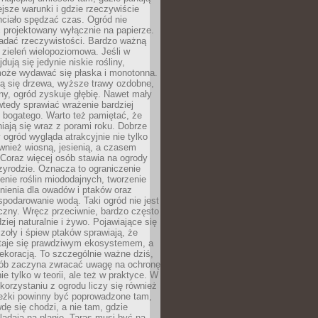
ejsze warunki i gdzie rzeczywiście
hciało spędzać czas. Ogród nie
 projektowany wyłącznie na papierze.
adać rzeczywistości. Bardzo ważną
 zieleń wielopoziomowa. Jeśli w
dują się jedynie niskie rośliny,
może wydawać się płaska i monotonna.
ją się drzewa, wyższe trawy ozdobne,
iny, ogród zyskuje głębię. Nawet mały
tedy sprawiać wrażenie bardziej
i bogatego. Warto też pamiętać, że
niają się wraz z porami roku. Dobrze
ogród wygląda atrakcyjnie nie tylko
ównież wiosną, jesienią, a czasem
Coraz więcej osób stawia na ogrody
zyrodzie. Oznacza to ograniczenie
enie roślin miododajnych, tworzenie
nienia dla owadów i ptaków oraz
podarowanie wodą. Taki ogród nie jest
czny. Wręcz przeciwnie, bardzo często
ziej naturalnie i żywo. Pojawiające się
zoły i śpiew ptaków sprawiają, że
staje się prawdziwym ekosystemem, a
dekoracją. To szczególnie ważne dziś,
sób zaczyna zwracać uwagę na ochronę
ie tylko w teorii, ale też w praktyce. W
orzystaniu z ogrodu liczy się również
eżki powinny być poprowadzone tam,
dę się chodzi, a nie tam, gdzie
glądają na planie. Taras musi być na