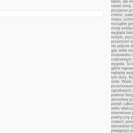
latem, ale r
nawet zimą. 
przyjazne pr
chemii, sadz
miejsc schro
rozsądne gos
mniej estety
wygląda bard
motyle, pszc
przestrzeń 
nie jedynie 
gdy wiele o
środowiska n
codziennym k
wygoda. Ści
gdzie napraw
najlepiej wy
tyle duży, b
stole. Warto
przechowywa
ogrodowych c
podnosi bezp
atmosferę po
potrafi całko
wielu właścic
internetowe p
praktyczny
p
znaleźć pomy
elementów ma
pielęgnacji 