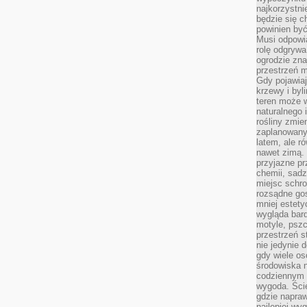
najkorzystni
będzie się c
powinien być
Musi odpowi
rolę odgrywa
ogrodzie znaj
przestrzeń 
Gdy pojawia
krzewy i byl
teren może w
naturalnego 
rośliny zmie
zaplanowany 
latem, ale r
nawet zimą. 
przyjazne pr
chemii, sadz
miejsc schro
rozsądne gos
mniej estety
wygląda bard
motyle, pszc
przestrzeń 
nie jedynie 
gdy wiele o
środowiska n
codziennym k
wygoda. Ści
gdzie napraw
najlepiej wy