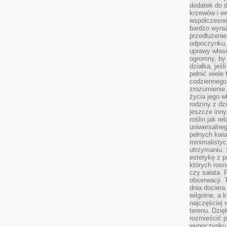
dodatek do d
krzewów i e
współczesne 
bardzo wyraź
przedłużenie
odpoczynku, 
uprawy własn
ogromny, by 
działka, jeś
pełnić wiele
codziennego 
zrozumienie,
życia jego wł
rodziny z dz
jeszcze inny
roślin jak r
uniwersalneg
pełnych kwia
minimalistyc
utrzymaniu. 
estetykę z p
których rosn
czy sałata. 
obserwacji. 
dnia dociera
wilgotne, a 
najczęściej w
terenu. Dzię
rozmieścić p
wypoczynku n