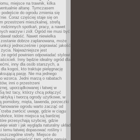
omu, miejsce na trawnik, kilka
wentualnie altanę. Tymczasem
podejście do ogrodu zmienia się
nie. Coraz częściej staje się on
m przestrzeni mieszkalnej, strefą
rodzinnych spotkań, pracy, a nawet
ych warzyw i ziół. Ogród nie musi być
dawał radość. Nawet niewielka
li zostanie dobrze zaplanowana, może
 funkcji jednocześnie i poprawiać jakość
życia. Najważniejsze jest
 że ogród powinien odpowiadać stylowi
aścicieli. Inny będzie idealny ogród dla
iećmi, inny dla osób starszych, a
 dla kogoś, kto traktuje pielęgnację
elaksującą pasję. Nie ma jednego
o wzorca. Jedni marzą o rabatach
tów, inni o przestrzeni
znej, uporządkowanej i łatwej w
Są też tacy, którzy chcą połączyć
raktyką i tworzą ogrody użytkowe, w
ą pomidory, mięta, lawenda, porzeczki
Planowanie ogrodu warto zacząć od
Trzeba zwrócić uwagę, gdzie w ciągu
 słońce, które miejsca są bardziej
które przesychają szybciej, gdzie
ieje wiatr i jak wygląda naturalny układ
ki temu łatwiej dopasować rośliny i
oszczególne strefy. Miejsce do
ajlepiej umieścić tam, gdzie panują