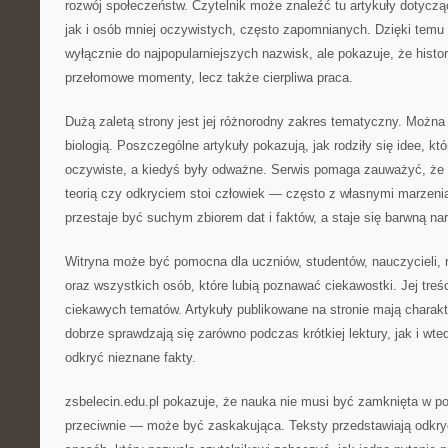
rozwój społeczeństw. Czytelnik może znaleźć tu artykuły dotycz
jak i osób mniej oczywistych, często zapomnianych. Dzięki temu 
wyłącznie do najpopularniejszych nazwisk, ale pokazuje, że histori
przełomowe momenty, lecz także cierpliwa praca.
Dużą zaletą strony jest jej różnorodny zakres tematyczny. Można 
biologią. Poszczególne artykuły pokazują, jak rodziły się idee, kt
oczywiste, a kiedyś były odważne. Serwis pomaga zauważyć, ż
teorią czy odkryciem stoi człowiek — często z własnymi marzeni
przestaje być suchym zbiorem dat i faktów, a staje się barwną nar
Witryna może być pomocna dla uczniów, studentów, nauczycieli, 
oraz wszystkich osób, które lubią poznawać ciekawostki. Jej treś
ciekawych tematów. Artykuły publikowane na stronie mają charakt
dobrze sprawdzają się zarówno podczas krótkiej lektury, jak i wte
odkryć nieznane fakty.
zsbelecin.edu.pl pokazuje, że nauka nie musi być zamknięta w p
przeciwnie — może być zaskakująca. Teksty przedstawiają odkryci