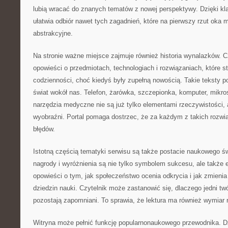
lubią wracać do znanych tematów z nowej perspektywy. Dzięki k
ułatwia odbiór nawet tych zagadnień, które na pierwszy rzut oka
abstrakcyjne.
Na stronie ważne miejsce zajmuje również historia wynalazków. 
opowieści o przedmiotach, technologiach i rozwiązaniach, które st
codzienności, choć kiedyś były zupełną nowością. Takie teksty p
świat wokół nas. Telefon, żarówka, szczepionka, komputer, mik
narzędzia medyczne nie są już tylko elementami rzeczywistości, 
wyobraźni. Portal pomaga dostrzec, że za każdym z takich rozwiąz
błędów.
Istotną częścią tematyki serwisu są także postacie naukowego św
nagrody i wyróżnienia są nie tylko symbolem sukcesu, ale także
opowieści o tym, jak społeczeństwo ocenia odkrycia i jak zmieni
dziedzin nauki. Czytelnik może zastanowić się, dlaczego jedni twó
pozostają zapomniani. To sprawia, że lektura ma również wymiar r
Witryna może pełnić funkcję popularnonaukowego przewodnika. Dzi