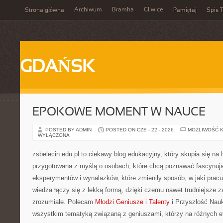
Archiwum
Bramka
Gliwice
Strona główna
Pamiętaj
Spis T
GDAŃSK
EPOKOWE MOMENT W NAUCE
POSTED BY ADMIN
POSTED ON CZE - 22 - 2026
MOŻLIWOŚĆ 
WYŁĄCZONA
zsbelecin.edu.pl to ciekawy blog edukacyjny, który skupia się na h
przygotowana z myślą o osobach, które chcą poznawać fascynujące 
eksperymentów i wynalazków, które zmieniły sposób, w jaki prac
wiedza łączy się z lekką formą, dzięki czemu nawet trudniejsze 
zrozumiałe. Polecam
Młodzi Geniusze i Talenty
i Przyszłość Nauk
wszystkim tematyką związaną z geniuszami, którzy na różnych eta