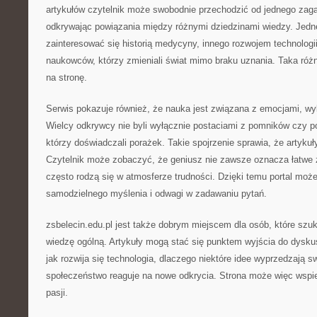
artykułów czytelnik może swobodnie przechodzić od jednego zaga
odkrywając powiązania między różnymi dziedzinami wiedzy. Jed
zainteresować się historią medycyny, innego rozwojem technologi
naukowców, którzy zmieniali świat mimo braku uznania. Taka ró
na stronę.
Serwis pokazuje również, że nauka jest związana z emocjami, wybo
Wielcy odkrywcy nie byli wyłącznie postaciami z pomników czy po
którzy doświadczali porażek. Takie spojrzenie sprawia, że artykuł
Czytelnik może zobaczyć, że geniusz nie zawsze oznacza łatwe 
często rodzą się w atmosferze trudności. Dzięki temu portal może
samodzielnego myślenia i odwagi w zadawaniu pytań.
zsbelecin.edu.pl jest także dobrym miejscem dla osób, które szuk
wiedzę ogólną. Artykuły mogą stać się punktem wyjścia do dyskusj
jak rozwija się technologia, dlaczego niektóre idee wyprzedzają sw
społeczeństwo reaguje na nowe odkrycia. Strona może więc wspie
pasji.