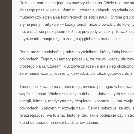
Dużą siłą portalu jest jego poznawczy charakter. Wiele tekstów 
dalszego poszukiwania informacji, czytania książek, oglądania 
muzeów czy zgłębiania konkretnych dziedzin nauki. Strona przyp
się na jednym artykule — każdy temat może prowadzić do kolejny
może stać się początkiem dłuższej przygody z nauką. To ważne
szybkie informacje często zastępują głębsze zrozumienie.
Portal może spodobać się także czytelnikom, którzy lubią histor
odkryciach. Tego typu tematy pokazują, że rozwój wiedzy nie za
prostego planu. Czasami kluczowe znaczenie ma zbieg okolicznoś
że w nauce ważna jest nie tylko wiedza, ale także gotowość do z
Treści publikowane na stronie mogą również pomagać w budowani
współczesność. Wiele dzisiejszych debat — dotyczących sztucznej
energii, klimatu, medycyny czy eksploracji kosmosu — ma swoje
odkryciach i wieloletnim rozwoju nauki. Serwis pokazuje, że aby l
teraźniejszość, warto znać historię idei. Takie podejście czyni s
kto chce patrzeć na świat bardziej świadomie.