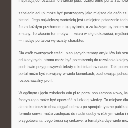
inspiracją do rozważań o świecie jutra. Dzięki temu portal zacho
zsbelecin.edu.pl może być postrzegany jako miejsce dla osób sz
historii. Jego największą wartością jest umiejętne połączenie tech
że za każdym przełomem stoją pytania, a za każdym pytaniem mo
zmiany. To właśnie ten motyw — wiara w siłę ciekawości, myśleni
— nadaje portalowi wyrazisty charakter.
Dla osób tworzących treści, planujących tematy artykułów lub szu
edukacyjnych, strona może być przestrzenią do rozwijania kolejn
podstawie przygotowywać teksty o kobietach w nauce. Taki poten
portal może być rozwijany w wielu kierunkach, zachowując jednoc
rozpoznawalny profil.
W ogólnym ujęciu zsbelecin.edu.pl to portal popularnonaukowy, kt
fascynująca może być opowieść o ludzkiej wiedzy. To miejsce dla 
ale niekoniecznie chcą sięgać od razu po specjalistyczne publikac
formule serwis może zachęcać do nauki osoby w różnym wieku i
przygotowania. Jego treści są ciekawe, a tematyka daje wiele moż