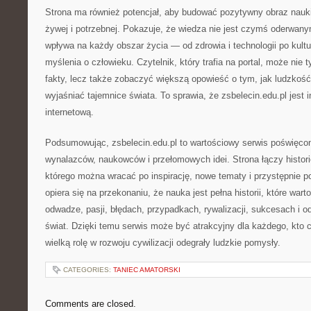
Strona ma również potencjał, aby budować pozytywny obraz nauki 
żywej i potrzebnej. Pokazuje, że wiedza nie jest czymś oderwany
wpływa na każdy obszar życia — od zdrowia i technologii po kultu
myślenia o człowieku. Czytelnik, który trafia na portal, może nie
fakty, lecz także zobaczyć większą opowieść o tym, jak ludzkość
wyjaśniać tajemnice świata. To sprawia, że zsbelecin.edu.pl jest i
internetową.
Podsumowując, zsbelecin.edu.pl to wartościowy serwis poświęcony
wynalazców, naukowców i przełomowych idei. Strona łączy histori
którego można wracać po inspirację, nowe tematy i przystępnie p
opiera się na przekonaniu, że nauka jest pełna historii, które wart
odwadze, pasji, błędach, przypadkach, rywalizacji, sukcesach i od
świat. Dzięki temu serwis może być atrakcyjny dla każdego, kto c
wielką rolę w rozwoju cywilizacji odegrały ludzkie pomysły.
CATEGORIES:
TANIEC AMATORSKI
Comments are closed.