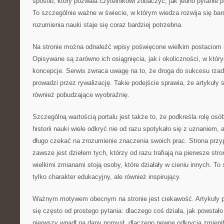
sposób, który pozwala czytelnikowi zobaczyć, jak jedno pytanie pot
To szczególnie ważne w świecie, w którym wiedza rozwija się ba
rozumienia nauki staje się coraz bardziej potrzebna.
Na stronie można odnaleźć wpisy poświęcone wielkim postaciom n
Opisywane są zarówno ich osiągnięcia, jak i okoliczności, w któ
koncepcje. Serwis zwraca uwagę na to, że droga do sukcesu rza
prowadzi przez rywalizację. Takie podejście sprawia, że artykuły s
również pobudzające wyobraźnię.
Szczególną wartością portalu jest także to, że podkreśla rolę os
historii nauki wiele odkryć nie od razu spotykało się z uznaniem,
długo czekać na zrozumienie znaczenia swoich prac. Strona przy
zawsze jest dziełem tych, którzy od razu trafiają na pierwsze st
wielkimi zmianami stoją osoby, które działały w cieniu innych. To
tylko charakter edukacyjny, ale również inspirujący.
Ważnym motywem obecnym na stronie jest ciekawość. Artykuły 
się często od prostego pytania: dlaczego coś działa, jak powstało
pierwszy wpadł na dany pomysł, dlaczego pewne odkrycia zmieniły