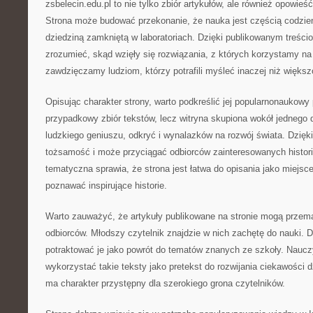
zsbelecin.edu.pl to nie tylko zbiór artykułów, ale również opowieś
Strona może budować przekonanie, że nauka jest częścią codzien
dziedziną zamkniętą w laboratoriach. Dzięki publikowanym treścio
zrozumieć, skąd wzięły się rozwiązania, z których korzystamy na 
zawdzięczamy ludziom, którzy potrafili myśleć inaczej niż większ
Opisując charakter strony, warto podkreślić jej popularnonaukowy pr
przypadkowy zbiór tekstów, lecz witryna skupiona wokół jednego
ludzkiego geniuszu, odkryć i wynalazków na rozwój świata. Dzięk
tożsamość i może przyciągać odbiorców zainteresowanych histor
tematyczna sprawia, że strona jest łatwa do opisania jako miejsce
poznawać inspirujące historie.
Warto zauważyć, że artykuły publikowane na stronie mogą przem
odbiorców. Młodszy czytelnik znajdzie w nich zachętę do nauki. 
potraktować je jako powrót do tematów znanych ze szkoły. Naucz
wykorzystać takie teksty jako pretekst do rozwijania ciekawości 
ma charakter przystępny dla szerokiego grona czytelników.