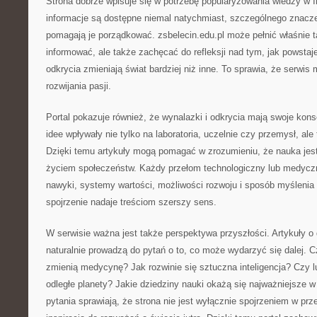
Strona dobrze wpisuje się w potrzebę popularyzowania wiedzy w 
informacje są dostępne niemal natychmiast, szczególnego znaczen
pomagają je porządkować. zsbelecin.edu.pl może pełnić właśnie t
informować, ale także zachęcać do refleksji nad tym, jak powstaje
odkrycia zmieniają świat bardziej niż inne. To sprawia, że serwi
rozwijania pasji.
Portal pokazuje również, że wynalazki i odkrycia mają swoje ko
idee wpływały nie tylko na laboratoria, uczelnie czy przemysł, al
Dzięki temu artykuły mogą pomagać w zrozumieniu, że nauka jest
życiem społeczeństw. Każdy przełom technologiczny lub medyc
nawyki, systemy wartości, możliwości rozwoju i sposób myślenia 
spojrzenie nadaje treściom szerszy sens.
W serwisie ważna jest także perspektywa przyszłości. Artykuły 
naturalnie prowadzą do pytań o to, co może wydarzyć się dalej. 
zmienią medycynę? Jak rozwinie się sztuczna inteligencja? Czy 
odległe planety? Jakie dziedziny nauki okażą się najważniejsze 
pytania sprawiają, że strona nie jest wyłącznie spojrzeniem w prz