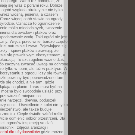
i bogatego. Warto też pamiętać, że
niają się wraz z porami roku. Dobrze
ogród wygląda atrakcyjnie nie tylko
ównież wiosną, jesienią, a czasem
Coraz więcej osób stawia na ogrody
zyrodzie. Oznacza to ograniczenie
enie roślin miododajnych, tworzenie
nienia dla owadów i ptaków oraz
podarowanie wodą. Taki ogród nie jest
czny. Wręcz przeciwnie, bardzo często
ziej naturalnie i żywo. Pojawiające się
zoły i śpiew ptaków sprawiają, że
staje się prawdziwym ekosystemem, a
dekoracją. To szczególnie ważne dziś,
sób zaczyna zwracać uwagę na ochronę
ie tylko w teorii, ale też w praktyce. W
orzystaniu z ogrodu liczy się również
eżki powinny być poprowadzone tam,
dę się chodzi, a nie tam, gdzie
glądają na planie. Taras musi być na
y można było swobodnie usiąść przy
 przewidzieć miejsce na
nie narzędzi, drewna, poduszek
zy donic. Oświetlenie z kolei nie tylko
ieczeństwo, ale także buduje
 zmroku. Ciepłe światło wśród roślin
wicie odmienić odbiór przestrzeni. Dla
ieli ogrodów inspiracją są dziś
oradniki, zdjęcia aranżacji i
ortal dla użytkowników
gdzie można