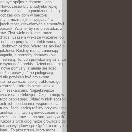
ien być spójny z domem i jego
 Nowoczesna bryła budynku lepiej
rostymi liniami i ograniczoną paletą
podczas gdy dom w bardziej
 stylu może pięknie wyglądać w
jnych rabat, drewnianych elementów i
ścieżek. Ważne, by nie przesadzić z
ków. Zbyt wiele dekoracji może
chaos. Czasem większe wrażenie robi
 dobrana pergola lub efektowna rabata
ki drobnych ozdób. Warto też myśleć o
gofalowo. Rośliny rosną, zmieniają
ymagania, a potrzeby domowników
zmieniają. To, co sprawdza się dziś, za
że wymagać korekty. Dzieci dorastają,
ę nowe pomysły, zmienia się ilość
można poświęcić na pielęgnację.
d nie powinien być projektem
raz na zawsze. Lepiej traktować go
zestrzeń, która dojrzewa wraz z
o mieszkańcami. Najpiękniejsze
zawsze są perfekcyjne. Często mają w
ardzo osobistego. Widać w nich sposób
cieli, ich upodobania, wspomnienia i
tuały. Jedni sadzą rośliny przywołujące
ciństwa, inni tworzą nowoczesne strefy
eszcze inni stawiają na sad, warzywnik i
. Każda z tych dróg może prowadzić do
iejsca wyjątkowego. Ogród to nie tylko
domu. To przestrzeń, która może