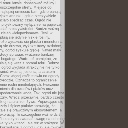
ki temu łatwiej dopasować rośliny i
oszczególne strefy. Miejsce do
ajlepiej umieścić tam, gdzie panują
ejsze warunki i gdzie rzeczywiście
hciało spędzać czas. Ogród nie
 projektowany wyłącznie na papierze.
adać rzeczywistości. Bardzo ważną
 zieleń wielopoziomowa. Jeśli w
dują się jedynie niskie rośliny,
może wydawać się płaska i monotonna.
ją się drzewa, wyższe trawy ozdobne,
iny, ogród zyskuje głębię. Nawet mały
tedy sprawiać wrażenie bardziej
i bogatego. Warto też pamiętać, że
niają się wraz z porami roku. Dobrze
ogród wygląda atrakcyjnie nie tylko
ównież wiosną, jesienią, a czasem
Coraz więcej osób stawia na ogrody
zyrodzie. Oznacza to ograniczenie
enie roślin miododajnych, tworzenie
nienia dla owadów i ptaków oraz
podarowanie wodą. Taki ogród nie jest
czny. Wręcz przeciwnie, bardzo często
ziej naturalnie i żywo. Pojawiające się
zoły i śpiew ptaków sprawiają, że
staje się prawdziwym ekosystemem, a
dekoracją. To szczególnie ważne dziś,
sób zaczyna zwracać uwagę na ochronę
ie tylko w teorii, ale też w praktyce. W
orzystaniu z ogrodu liczy się również