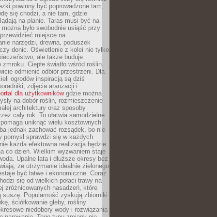
eżki powinny być poprowadzone tam,
dę się chodzi, a nie tam, gdzie
glądają na planie. Taras musi być na
y można było swobodnie usiąść przy
 przewidzieć miejsce na
nie narzędzi, drewna, poduszek
zy donic. Oświetlenie z kolei nie tylko
ieczeństwo, ale także buduje
 zmroku. Ciepłe światło wśród roślin
wicie odmienić odbiór przestrzeni. Dla
ieli ogrodów inspiracją są dziś
oradniki, zdjęcia aranżacji i
ortal dla użytkowników
gdzie można
sły na dobór roślin, rozmieszczenie
łej architektury oraz sposoby
przez cały rok. To ułatwia samodzielne
i pomaga uniknąć wielu kosztownych
eba jednak zachować rozsądek, bo nie
 pomysł sprawdzi się w każdych
nie każda efektowna realizacja będzie
na co dzień. Wielkim wyzwaniem staje
woda. Upalne lata i dłuższe okresy bez
iają, że utrzymanie idealnie zielonego
estaje być łatwe i ekonomiczne. Coraz
hodzi się od wielkich połaci trawy na
ej zróżnicowanych nasadzeń, które
ą suszę. Popularność zyskują zbiorniki
ę, ściółkowanie gleby, rośliny
kresowe niedobory wody i rozwiązania
e parowanie. Tego typu zmiany nie