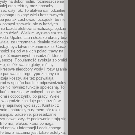
sły na dobór roślin, rozmieszczenie
łej architektury oraz sposoby
przez cały rok. To ułatwia samodzielne
i pomaga uniknąć wielu kosztownych
eba jednak zachować rozsądek, bo nie
 pomysł sprawdzi się w każdych
nie każda efektowna realizacja będzie
na co dzień. Wielkim wyzwaniem staje
woda. Upalne lata i dłuższe okresy bez
iają, że utrzymanie idealnie zielonego
estaje być łatwe i ekonomiczne. Coraz
hodzi się od wielkich połaci trawy na
ej zróżnicowanych nasadzeń, które
ą suszę. Popularność zyskują zbiorniki
ę, ściółkowanie gleby, rośliny
kresowe niedobory wody i rozwiązania
e parowanie. Tego typu zmiany nie
szają koszty, ale też pozwalają
ród w sposób bardziej odpowiedzialny.
ełnić również funkcję społeczną. To
kań z rodziną, wspólnych posiłków,
ćmi i odpoczynku po pracy. Wiele
 w ogrodzie znajduje przestrzeń, w
się naprawdę wyciszyć. Kontakt z
iemią i naturalnym rytmem pór roku
ajająco. Sadzenie, przesadzanie,
czy nawet zwykłe podlewanie stają się
ch formą relaksu, która pomaga
od natłoku informacji i codziennego
ie bez znaczenia jest także estetyka.