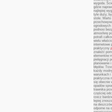
wygoda. Ści
gdzie napraw
najlepiej wy
tyle duży, b
stole. Warto
przechowywa
ogrodowych c
podnosi bezp
atmosferę po
potrafi całko
wielu właścic
internetowe p
praktyczny
p
znaleźć pomy
elementów ma
pielęgnacji 
planowanie 
błędów. Trz
każdy modny
warunkach i 
praktyczna 
się obecnie 
opadów spraw
trawnika prz
częściej odc
rzecz bardzi
lepiej znosz
na deszczówk
odporne na o
ograniczając