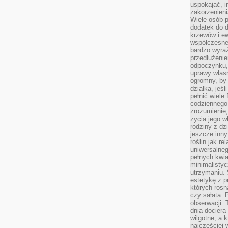
uspokajać, i
zakorzenien
Wiele osób p
dodatek do d
krzewów i e
współczesne 
bardzo wyraź
przedłużenie
odpoczynku, 
uprawy własn
ogromny, by 
działka, jeś
pełnić wiele
codziennego 
zrozumienie,
życia jego wł
rodziny z dz
jeszcze inny
roślin jak r
uniwersalneg
pełnych kwia
minimalistyc
utrzymaniu. 
estetykę z p
których rosn
czy sałata. 
obserwacji. 
dnia dociera
wilgotne, a 
najczęściej w