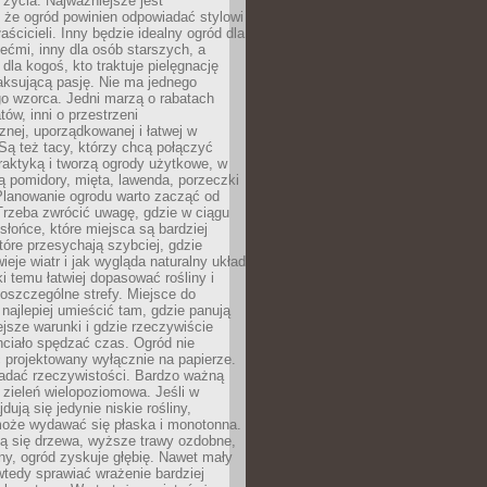
życia. Najważniejsze jest
 że ogród powinien odpowiadać stylowi
aścicieli. Inny będzie idealny ogród dla
iećmi, inny dla osób starszych, a
 dla kogoś, kto traktuje pielęgnację
elaksującą pasję. Nie ma jednego
o wzorca. Jedni marzą o rabatach
tów, inni o przestrzeni
znej, uporządkowanej i łatwej w
Są też tacy, którzy chcą połączyć
raktyką i tworzą ogrody użytkowe, w
ą pomidory, mięta, lawenda, porzeczki
Planowanie ogrodu warto zacząć od
Trzeba zwrócić uwagę, gdzie w ciągu
 słońce, które miejsca są bardziej
które przesychają szybciej, gdzie
ieje wiatr i jak wygląda naturalny układ
ki temu łatwiej dopasować rośliny i
oszczególne strefy. Miejsce do
ajlepiej umieścić tam, gdzie panują
ejsze warunki i gdzie rzeczywiście
hciało spędzać czas. Ogród nie
 projektowany wyłącznie na papierze.
adać rzeczywistości. Bardzo ważną
 zieleń wielopoziomowa. Jeśli w
dują się jedynie niskie rośliny,
może wydawać się płaska i monotonna.
ją się drzewa, wyższe trawy ozdobne,
iny, ogród zyskuje głębię. Nawet mały
tedy sprawiać wrażenie bardziej