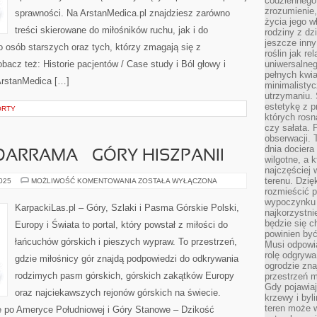
codziennego 
zrozumienie,
sprawności. Na ArstanMedica.pl znajdziesz zarówno
życia jego wł
treści skierowane do miłośników ruchu, jak i do
rodziny z dz
jeszcze inny
 osób starszych oraz tych, którzy zmagają się z
roślin jak r
acz też: Historie pacjentów / Case study i Ból głowy i
uniwersalneg
pełnych kwia
ArstanMedica […]
minimalistyc
utrzymaniu. 
estetykę z p
ORTY
których rosn
czy sałata. 
obserwacji. 
dnia dociera
DARRAMA – GÓRY HISZPANII
wilgotne, a 
najczęściej w
terenu. Dzię
SIERRAS
2025
MOŻLIWOŚĆ KOMENTOWANIA
ZOSTAŁA WYŁĄCZONA
DE
rozmieścić p
GUADARRAMA
wypoczynku n
–
KarpackiLas.pl – Góry, Szlaki i Pasma Górskie Polski,
GÓRY
najkorzystni
HISZPANII
będzie się c
Europy i Świata to portal, który powstał z miłości do
powinien być
łańcuchów górskich i pieszych wypraw. To przestrzeń,
Musi odpowi
rolę odgrywa
gdzie miłośnicy gór znajdą podpowiedzi do odkrywania
ogrodzie znaj
rodzimych pasm górskich, górskich zakątków Europy
przestrzeń 
Gdy pojawia
oraz najciekawszych rejonów górskich na świecie.
krzewy i byl
teren może w
e po Ameryce Południowej i Góry Stanowe – Dzikość