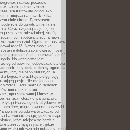
ntegrować i dawać poczucie
ia w świecie pełnym zmian.
rzez lata traktowało ogród jako
omu, miejsce na trawnik, kilka
wentualnie altanę. Tymczasem
podejście do ogrodu zmienia się
nie. Coraz częściej staje się on
m przestrzeni mieszkalnej, strefą
rodzinnych spotkań, pracy, a nawet
ych warzyw i ziół. Ogród nie musi być
dawał radość. Nawet niewielka
li zostanie dobrze zaplanowana, może
 funkcji jednocześnie i poprawiać jakość
życia. Najważniejsze jest
 że ogród powinien odpowiadać stylowi
aścicieli. Inny będzie idealny ogród dla
iećmi, inny dla osób starszych, a
 dla kogoś, kto traktuje pielęgnację
elaksującą pasję. Nie ma jednego
o wzorca. Jedni marzą o rabatach
tów, inni o przestrzeni
znej, uporządkowanej i łatwej w
Są też tacy, którzy chcą połączyć
raktyką i tworzą ogrody użytkowe, w
ą pomidory, mięta, lawenda, porzeczki
Planowanie ogrodu warto zacząć od
Trzeba zwrócić uwagę, gdzie w ciągu
 słońce, które miejsca są bardziej
które przesychają szybciej, gdzie
ieje wiatr i jak wygląda naturalny układ