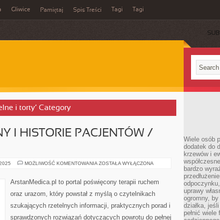
a
Gliwice
Tagi
Tagi
Pamiętaj
Spis Treści
SUB
lne i torty’ Category
Y I HISTORIE PACJENTÓW /
Wiele osób p
dodatek do d
krzewów i e
współczesne 
TAPING
 2025
MOŻLIWOŚĆ KOMENTOWANIA
ZOSTAŁA WYŁĄCZONA
bardzo wyraź
MEDYCZNY
I
przedłużenie
HISTORIE
ArstanMedica.pl to portal poświęcony terapii ruchem
odpoczynku, 
PACJENTÓW
/
uprawy własn
oraz urazom, który powstał z myślą o czytelnikach
CASE
ogromny, by 
STUDY
szukających rzetelnych informacji, praktycznych porad i
działka, jeś
pełnić wiele
sprawdzonych rozwiązań dotyczących powrotu do pełnej