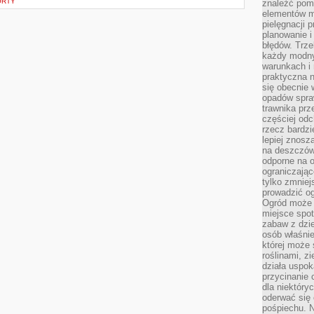
ORTY
znaleźć pomy
elementów ma
pielęgnacji 
planowanie 
błędów. Trz
każdy modny
warunkach i 
praktyczna 
się obecnie 
opadów spraw
trawnika prz
częściej odc
rzecz bardzi
lepiej znosz
na deszczówk
odporne na o
ograniczając
tylko zmniej
prowadzić og
Ogród może p
miejsce spot
zabaw z dzie
osób właśnie
której może 
roślinami, z
działa uspok
przycinanie 
dla niektóry
oderwać się 
pośpiechu. N