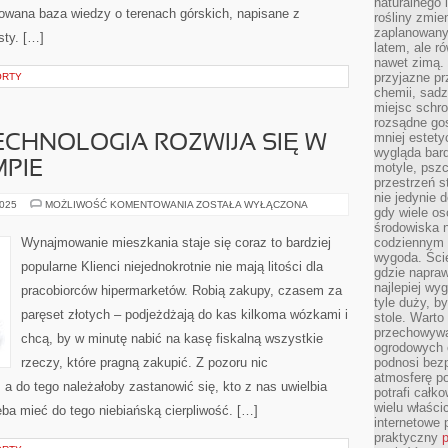
naturalnego 
udowana baza wiedzy o terenach górskich, napisane z
rośliny zmie
zaplanowany 
sty. […]
latem, ale r
nawet zimą. 
przyjazne pr
ORTY
chemii, sadz
miejsc schro
rozsądne gos
mniej estety
CHNOLOGIA ROZWIJA SIĘ W
wygląda bard
PIE
motyle, pszc
przestrzeń 
nie jedynie 
NOWOCZESNA
2025
MOŻLIWOŚĆ KOMENTOWANIA
ZOSTAŁA WYŁĄCZONA
gdy wiele o
TECHNOLOGIA
ROZWIJA
środowiska n
SIĘ
Wynajmowanie mieszkania staje się coraz to bardziej
codziennym k
W
wygoda. Ści
ZAWROTNYM
popularne Klienci niejednokrotnie nie mają litości dla
TEMPIE
gdzie napraw
najlepiej wy
pracobiorców hipermarketów. Robią zakupy, czasem za
tyle duży, b
paręset złotych – podjeżdżają do kas kilkoma wózkami i
stole. Warto
przechowywa
chcą, by w minutę nabić na kasę fiskalną wszystkie
ogrodowych c
rzeczy, które pragną zakupić. Z pozoru nic
podnosi bezp
atmosferę po
 a do tego należałoby zastanowić się, kto z nas uwielbia
potrafi całko
wielu właścic
ba mieć do tego niebiańską cierpliwość. […]
internetowe p
praktyczny
p