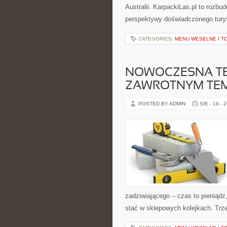
Australii. KarpackiLas.pl to rozb
perspektywy doświadczonego tury
CATEGORIES:
MENU WESELNE I T
NOWOCZESNA TE
ZAWROTNYM TEM
POSTED BY ADMIN
SIE - 19 - 
zadziwiającego – czas to pieniądz,
stać w sklepowych kolejkach. Trze