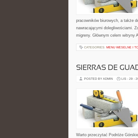
pracowników biurowych, a także do
nawracającymi dolegliwościami. Zob
migreny. Głównym celem witryny 
CATEGORIES:
MENU WESELNE I T
SIERRAS DE GUA
POSTED BY ADMIN
LIS - 29 - 
Warto przeczytać Podróże Górski