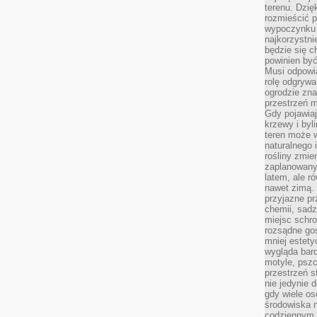
terenu. Dzię
rozmieścić p
wypoczynku n
najkorzystni
będzie się c
powinien być
Musi odpowi
rolę odgrywa
ogrodzie znaj
przestrzeń 
Gdy pojawia
krzewy i byl
teren może w
naturalnego 
rośliny zmie
zaplanowany 
latem, ale r
nawet zimą. 
przyjazne pr
chemii, sadz
miejsc schro
rozsądne gos
mniej estety
wygląda bard
motyle, pszc
przestrzeń 
nie jedynie 
gdy wiele o
środowiska n
codziennym k