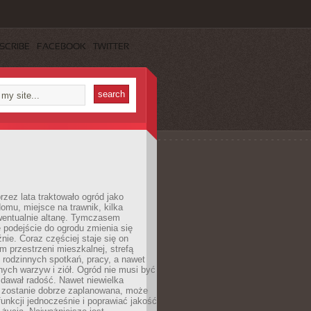
SCRIBE
FACEBOOK
TWITTER
rzez lata traktowało ogród jako
omu, miejsce na trawnik, kilka
wentualnie altanę. Tymczasem
podejście do ogrodu zmienia się
nie. Coraz częściej staje się on
m przestrzeni mieszkalnej, strefą
rodzinnych spotkań, pracy, a nawet
ych warzyw i ziół. Ogród nie musi być
dawał radość. Nawet niewielka
li zostanie dobrze zaplanowana, może
 funkcji jednocześnie i poprawiać jakość