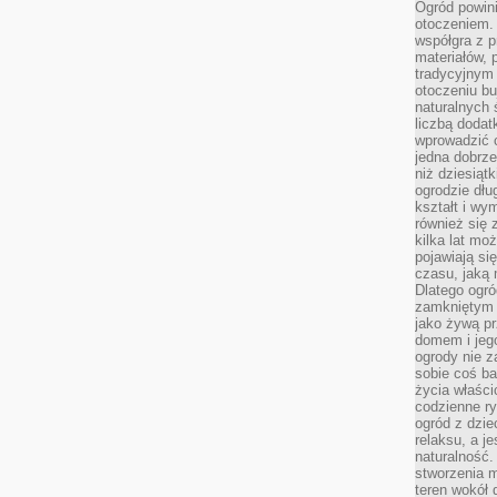
Ogród powin
otoczeniem.
współgra z p
materiałów, 
tradycyjnym
otoczeniu bu
naturalnych 
liczbą dodat
wprowadzić 
jedna dobrze
niż dziesiąt
ogrodzie dłu
kształt i w
również się 
kilka lat mo
pojawiają si
czasu, jaką 
Dlatego ogró
zamkniętym 
jako żywą pr
domem i jeg
ogrody nie 
sobie coś b
życia właści
codzienne ry
ogród z dzie
relaksu, a j
naturalność
stworzenia m
teren wokół 