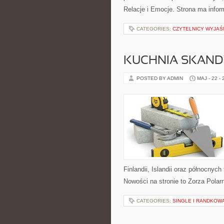
Relacje i Emocje. Strona ma infor
CATEGORIES:
CZYTELNICY WYJAŚ
KUCHNIA SKAN
POSTED BY ADMIN
MAJ - 22 -
Finlandii, Islandii oraz północnyc
Nowości na stronie to Zorza Polar
CATEGORIES:
SINGLE I RANDKOW