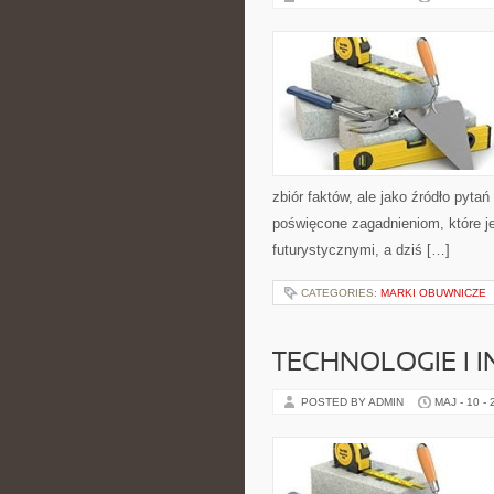
zbiór faktów, ale jako źródło pyt
poświęcone zagadnieniom, które je
futurystycznymi, a dziś […]
CATEGORIES:
MARKI OBUWNICZE
TECHNOLOGIE I 
POSTED BY ADMIN
MAJ - 10 -