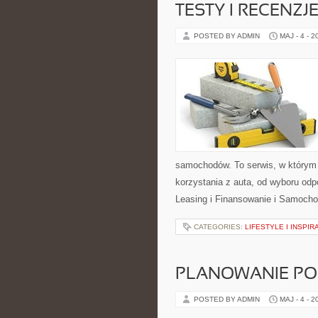
TESTY I RECENZJ
POSTED BY ADMIN
MAJ - 4 - 2
samochodów. To serwis, w którym
korzystania z auta, od wyboru odp
Leasing i Finansowanie i Samoch
CATEGORIES:
LIFESTYLE I INSPIR
PLANOWANIE PO
POSTED BY ADMIN
MAJ - 4 - 2