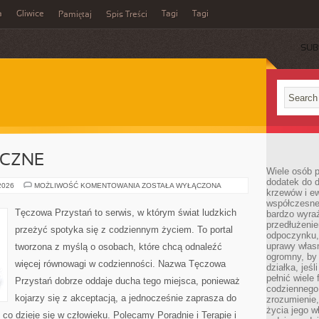
a
Gliwice
Tagi
Tagi
Pamiętaj
Spis Treści
SUB
ICZNE
Wiele osób p
dodatek do d
ZDROWIE
 2026
MOŻLIWOŚĆ KOMENTOWANIA
ZOSTAŁA WYŁĄCZONA
krzewów i e
PSYCHICZNE
współczesne 
Tęczowa Przystań to serwis, w którym świat ludzkich
bardzo wyraź
przedłużenie
przeżyć spotyka się z codziennym życiem. To portal
odpoczynku, 
uprawy własn
tworzona z myślą o osobach, które chcą odnaleźć
ogromny, by 
więcej równowagi w codzienności. Nazwa Tęczowa
działka, jeś
pełnić wiele
Przystań dobrze oddaje ducha tego miejsca, ponieważ
codziennego 
kojarzy się z akceptacją, a jednocześnie zaprasza do
zrozumienie,
życia jego wł
co dzieje się w człowieku. Polecamy Poradnie i Terapie i