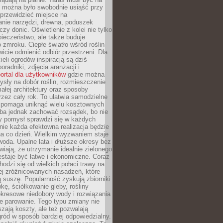
y można było swobodnie usiąść przy
 przewidzieć miejsce na
nie narzędzi, drewna, poduszek
zy donic. Oświetlenie z kolei nie tylko
ieczeństwo, ale także buduje
 zmroku. Ciepłe światło wśród roślin
wicie odmienić odbiór przestrzeni. Dla
ieli ogrodów inspiracją są dziś
oradniki, zdjęcia aranżacji i
ortal dla użytkowników
gdzie można
sły na dobór roślin, rozmieszczenie
łej architektury oraz sposoby
przez cały rok. To ułatwia samodzielne
i pomaga uniknąć wielu kosztownych
eba jednak zachować rozsądek, bo nie
 pomysł sprawdzi się w każdych
nie każda efektowna realizacja będzie
na co dzień. Wielkim wyzwaniem staje
woda. Upalne lata i dłuższe okresy bez
iają, że utrzymanie idealnie zielonego
estaje być łatwe i ekonomiczne. Coraz
hodzi się od wielkich połaci trawy na
ej zróżnicowanych nasadzeń, które
ą suszę. Popularność zyskują zbiorniki
ę, ściółkowanie gleby, rośliny
kresowe niedobory wody i rozwiązania
e parowanie. Tego typu zmiany nie
szają koszty, ale też pozwalają
ród w sposób bardziej odpowiedzialny.