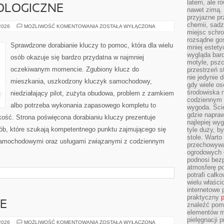
latem, ale r
OLOGICZNE
nawet zimą. 
przyjazne pr
chemii, sadz
NOWINKI
 2026
MOŻLIWOŚĆ KOMENTOWANIA
ZOSTAŁA WYŁĄCZONA
TECHNOLOGICZNE
miejsc schro
rozsądne gos
Sprawdzone dorabianie kluczy to pomoc, która dla wielu
mniej estety
wygląda bard
osób okazuje się bardzo przydatna w najmniej
motyle, pszc
oczekiwanym momencie. Zgubiony klucz do
przestrzeń 
nie jedynie 
mieszkania, uszkodzony kluczyk samochodowy,
gdy wiele o
środowiska n
niedziałający pilot, zużyta obudowa, problem z zamkiem
codziennym k
albo potrzeba wykonania zapasowego kompletu to
wygoda. Ści
gdzie napraw
bkość. Strona poświęcona dorabianiu kluczy prezentuje
najlepiej wy
sób, które szukają kompetentnego punktu zajmującego się
tyle duży, b
stole. Warto
samochodowymi oraz usługami związanymi z codziennym
przechowywa
ogrodowych c
podnosi bezp
atmosferę po
potrafi całko
wielu właścic
internetowe p
praktyczny
p
E
znaleźć pomy
elementów ma
pielęgnacji 
HACK
 2026
MOŻLIWOŚĆ KOMENTOWANIA
ZOSTAŁA WYŁĄCZONA