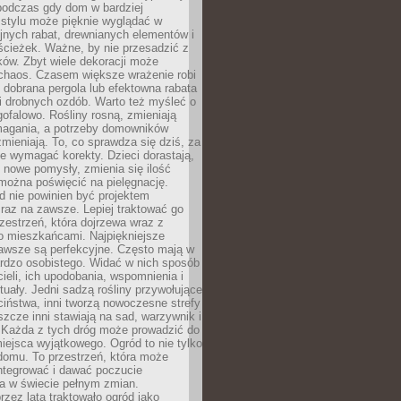
podczas gdy dom w bardziej
 stylu może pięknie wyglądać w
jnych rabat, drewnianych elementów i
ścieżek. Ważne, by nie przesadzić z
ków. Zbyt wiele dekoracji może
chaos. Czasem większe wrażenie robi
 dobrana pergola lub efektowna rabata
ki drobnych ozdób. Warto też myśleć o
gofalowo. Rośliny rosną, zmieniają
ymagania, a potrzeby domowników
zmieniają. To, co sprawdza się dziś, za
że wymagać korekty. Dzieci dorastają,
ę nowe pomysły, zmienia się ilość
można poświęcić na pielęgnację.
d nie powinien być projektem
raz na zawsze. Lepiej traktować go
zestrzeń, która dojrzewa wraz z
o mieszkańcami. Najpiękniejsze
zawsze są perfekcyjne. Często mają w
ardzo osobistego. Widać w nich sposób
cieli, ich upodobania, wspomnienia i
tuały. Jedni sadzą rośliny przywołujące
ciństwa, inni tworzą nowoczesne strefy
eszcze inni stawiają na sad, warzywnik i
. Każda z tych dróg może prowadzić do
iejsca wyjątkowego. Ogród to nie tylko
domu. To przestrzeń, która może
ntegrować i dawać poczucie
ia w świecie pełnym zmian.
rzez lata traktowało ogród jako