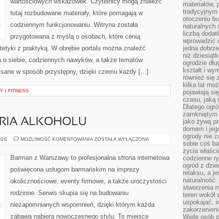
wartościowych wskazówek. Czytelnicy mogą znaleźć
materiałów, 
tradycyjnym
tutaj rozbudowane materiały, które pomagają w
otoczeniu bu
codziennym funkcjonowaniu. Witryna została
naturalnych 
liczbą dodat
przygotowana z myślą o osobach, które cenią
wprowadzić 
tetyki z praktyką. W obrębie portalu można znaleźć
jedna dobrze
niż dziesiąt
a o siebie, codziennych nawyków, a także tematów
ogrodzie dłu
kształt i w
isane w sposób przystępny, dzięki czemu każdy […]
również się 
kilka lat mo
 I FITNESS
pojawiają si
czasu, jaką 
Dlatego ogró
zamkniętym 
ORIA ALKOHOLU
jako żywą pr
domem i jeg
ogrody nie 
KULTURA
026
MOŻLIWOŚĆ KOMENTOWANIA
ZOSTAŁA WYŁĄCZONA
sobie coś b
I
HISTORIA
życia właści
ALKOHOLU
Barman z Warszawy to profesjonalna strona internetowa
codzienne ry
ogród z dzie
poświęcona usługom barmańskim na imprezy
relaksu, a j
naturalność
okolicznościowe, eventy firmowe, a także uroczystości
stworzenia m
rodzinne. Serwis skupia się na budowaniu
teren wokół 
uspokajać, i
niezapomnianych wspomnień, dzięki którym każda
zakorzenien
zabawa nabiera nowoczesnego stylu. To miejsce
Wiele osób p