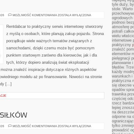
E
tyle duży, b
stole. Warto
przechowywa
TESTY
026
MOŻLIWOŚĆ KOMENTOWANIA
ZOSTAŁA WYŁĄCZONA
ogrodowych c
I
RECENZJE
podnosi bezp
Rentdabcar to praktyczny serwis internetowy stworzony
atmosferę po
potrafi całko
z myślą o osobach, które planują zakup pojazdu. Strona
wielu właścic
internetowe p
porządkuje wiele ważnych tematów związanych z
praktyczny
p
samochodami, dzięki czemu może być pomocnym
znaleźć pomy
elementów ma
punktem startowym zarówno dla kierowców, jak i dla
pielęgnacji 
tych, którzy dopiero analizują świat eksploatacji
planowanie 
błędów. Trz
 można znaleźć inspiracje dotyczące różnych aspektów
każdy modny
warunkach i 
owiedniego modelu aż po finansowanie. Nowości na stronie
praktyczna 
ody […]
się obecnie 
opadów spraw
trawnika prz
ACJE
częściej odc
rzecz bardzi
lepiej znosz
na deszczówk
SIŁKÓW
odporne na o
ograniczając
tylko zmniej
PLANOWANIE
026
MOŻLIWOŚĆ KOMENTOWANIA
ZOSTAŁA WYŁĄCZONA
POSIŁKÓW
prowadzić og