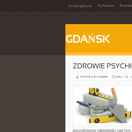
Archiwum
Bramk
Strona główna
GDAŃSK
ZDROWIE PSYCH
POSTED BY ADMIN
MAJ - 23 -
poszukiwania odpowiedzi nad tym, 