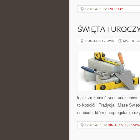
CATEGORIES:
EVERDRY
ŚWIĘTA I UROCZ
POSTED BY ADMIN
MAJ - 6 - 2
lepiej zrozumieć sens codziennyc
to Kościół i Tradycja i Msze Świę
osobach, które chcą regularnie czy
CATEGORIES:
HISTORIA I CIEKAW