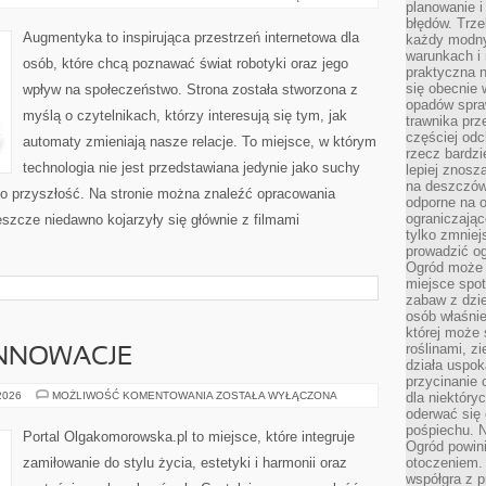
planowanie 
THE
FUTURE
błędów. Trz
Augmentyka to inspirująca przestrzeń internetowa dla
każdy modny
warunkach i 
osób, które chcą poznawać świat robotyki oraz jego
praktyczna 
się obecnie 
wpływ na społeczeństwo. Strona została stworzona z
opadów spraw
myślą o czytelnikach, którzy interesują się tym, jak
trawnika prz
częściej odc
automaty zmieniają nasze relacje. To miejsce, w którym
rzecz bardzi
technologia nie jest przedstawiana jedynie jako suchy
lepiej znosz
na deszczówk
ań o przyszłość. Na stronie można znaleźć opracowania
odporne na o
ograniczając
szcze niedawno kojarzyły się głównie z filmami
tylko zmniej
prowadzić og
Ogród może p
miejsce spot
zabaw z dzie
osób właśnie
której może 
roślinami, z
INNOWACJE
działa uspok
przycinanie 
TECHNOLOGIE
 2026
MOŻLIWOŚĆ KOMENTOWANIA
ZOSTAŁA WYŁĄCZONA
dla niektóry
I
oderwać się 
INNOWACJE
pośpiechu. N
Portal Olgakomorowska.pl to miejsce, które integruje
Ogród powin
zamiłowanie do stylu życia, estetyki i harmonii oraz
otoczeniem.
współgra z p