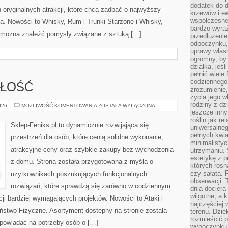
dodatek do d
oryginalnych atrakcji, które chcą zadbać o najwyższy
krzewów i e
współczesne 
. Nowości to Whisky, Rum i Trunki Starzone i Whisky,
bardzo wyraź
e można znaleźć pomysły związane z sztuką […]
przedłużenie
odpoczynku, 
uprawy własn
ogromny, by 
działka, jeś
pełnić wiele
codziennego 
ZŁOŚĆ
zrozumienie,
życia jego wł
rodziny z dz
TRENDY
026
MOŻLIWOŚĆ KOMENTOWANIA
ZOSTAŁA WYŁĄCZONA
I
jeszcze inny
PRZYSZŁOŚĆ
roślin jak r
Sklep-Feniks.pl to dynamicznie rozwijająca się
uniwersalneg
pełnych kwia
przestrzeń dla osób, które cenią solidne wykonanie,
minimalistyc
atrakcyjne ceny oraz szybkie zakupy bez wychodzenia
utrzymaniu. 
estetykę z p
z domu. Strona została przygotowana z myślą o
których rosn
czy sałata. 
użytkownikach poszukujących funkcjonalnych
obserwacji. 
rozwiązań, które sprawdzą się zarówno w codziennym
dnia dociera
wilgotne, a 
cji bardziej wymagających projektów. Nowości to Ataki i
najczęściej w
eństwo Fizyczne. Asortyment dostępny na stronie została
terenu. Dzię
rozmieścić p
powiadać na potrzeby osób o […]
wypoczynku n