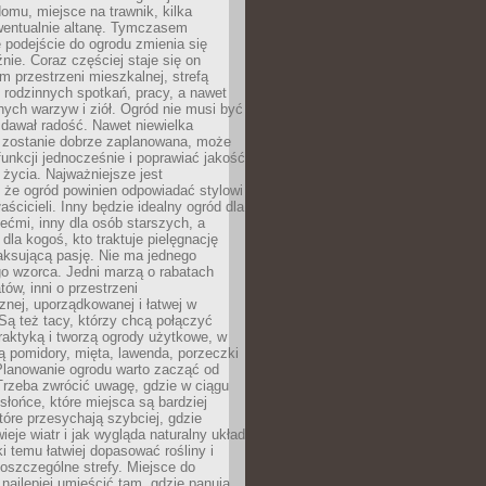
omu, miejsce na trawnik, kilka
wentualnie altanę. Tymczasem
podejście do ogrodu zmienia się
nie. Coraz częściej staje się on
m przestrzeni mieszkalnej, strefą
rodzinnych spotkań, pracy, a nawet
ych warzyw i ziół. Ogród nie musi być
dawał radość. Nawet niewielka
li zostanie dobrze zaplanowana, może
 funkcji jednocześnie i poprawiać jakość
życia. Najważniejsze jest
 że ogród powinien odpowiadać stylowi
aścicieli. Inny będzie idealny ogród dla
iećmi, inny dla osób starszych, a
 dla kogoś, kto traktuje pielęgnację
elaksującą pasję. Nie ma jednego
o wzorca. Jedni marzą o rabatach
tów, inni o przestrzeni
znej, uporządkowanej i łatwej w
Są też tacy, którzy chcą połączyć
raktyką i tworzą ogrody użytkowe, w
ą pomidory, mięta, lawenda, porzeczki
Planowanie ogrodu warto zacząć od
Trzeba zwrócić uwagę, gdzie w ciągu
 słońce, które miejsca są bardziej
które przesychają szybciej, gdzie
ieje wiatr i jak wygląda naturalny układ
ki temu łatwiej dopasować rośliny i
oszczególne strefy. Miejsce do
ajlepiej umieścić tam, gdzie panują