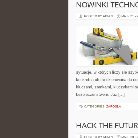
NOWINKI TECHN
POSTED BY ADMIN
MAJ - 21 -
sytuacje, w których liczy się szy
konkretną ofertę skierowaną do o
kluczami, zamkami, kluczykami 
bezpieczeństwem. Już […]
CATEGORIES:
ZAROSLA
HACK THE FUTUR
POSTED BY ADMIN
MAJ - 20 -