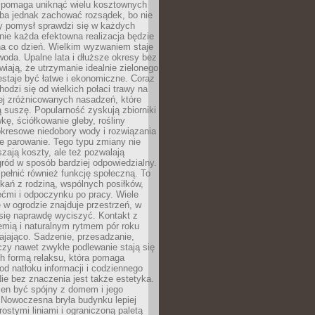
i pomaga uniknąć wielu kosztownych
eba jednak zachować rozsądek, bo nie
 pomysł sprawdzi się w każdych
nie każda efektowna realizacja będzie
na co dzień. Wielkim wyzwaniem staje
woda. Upalne lata i dłuższe okresy bez
iają, że utrzymanie idealnie zielonego
estaje być łatwe i ekonomiczne. Coraz
hodzi się od wielkich połaci trawy na
ej zróżnicowanych nasadzeń, które
ą suszę. Popularność zyskują zbiorniki
ę, ściółkowanie gleby, rośliny
kresowe niedobory wody i rozwiązania
e parowanie. Tego typu zmiany nie
szają koszty, ale też pozwalają
ród w sposób bardziej odpowiedzialny.
ełnić również funkcję społeczną. To
kań z rodziną, wspólnych posiłków,
ćmi i odpoczynku po pracy. Wiele
 w ogrodzie znajduje przestrzeń, w
się naprawdę wyciszyć. Kontakt z
iemią i naturalnym rytmem pór roku
ajająco. Sadzenie, przesadzanie,
czy nawet zwykłe podlewanie stają się
ch formą relaksu, która pomaga
od natłoku informacji i codziennego
ie bez znaczenia jest także estetyka.
ien być spójny z domem i jego
 Nowoczesna bryła budynku lepiej
rostymi liniami i ograniczoną paletą