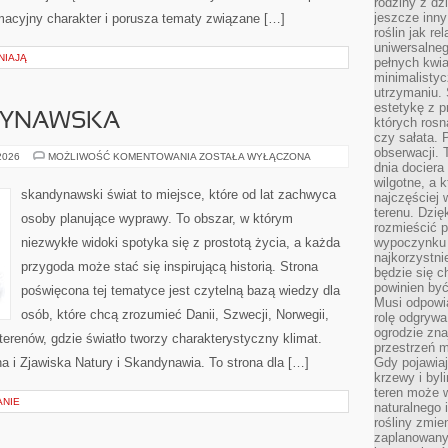
rodziny z dz
jeszcze inny
macyjny charakter i porusza tematy związane […]
roślin jak r
uniwersalneg
NIAJĄ
pełnych kwia
minimalistyc
utrzymaniu. 
estetykę z p
DYNAWSKA
których rosn
czy sałata. 
obserwacji. 
KUCHNIA
 2026
MOŻLIWOŚĆ KOMENTOWANIA
ZOSTAŁA WYŁĄCZONA
dnia dociera
SKANDYNAWSKA
wilgotne, a 
skandynawski świat to miejsce, które od lat zachwyca
najczęściej w
terenu. Dzię
osoby planujące wyprawy. To obszar, w którym
rozmieścić p
niezwykłe widoki spotyka się z prostotą życia, a każda
wypoczynku n
najkorzystni
przygoda może stać się inspirującą historią. Strona
będzie się c
powinien być
poświęcona tej tematyce jest czytelną bazą wiedzy dla
Musi odpowi
osób, które chcą zrozumieć Danii, Szwecji, Norwegii,
rolę odgrywa
ogrodzie znaj
h terenów, gdzie światło tworzy charakterystyczny klimat.
przestrzeń 
na i Zjawiska Natury i Skandynawia. To strona dla […]
Gdy pojawia
krzewy i byl
teren może w
ANIE
naturalnego 
rośliny zmie
zaplanowany 