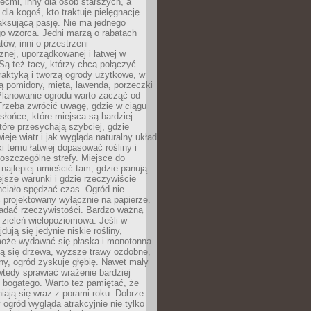
iećmi, inny dla osób starszych, a
 dla kogoś, kto traktuje pielęgnację
elaksującą pasję. Nie ma jednego
o wzorca. Jedni marzą o rabatach
tów, inni o przestrzeni
znej, uporządkowanej i łatwej w
Są też tacy, którzy chcą połączyć
raktyką i tworzą ogrody użytkowe, w
ą pomidory, mięta, lawenda, porzeczki
Planowanie ogrodu warto zacząć od
Trzeba zwrócić uwagę, gdzie w ciągu
 słońce, które miejsca są bardziej
które przesychają szybciej, gdzie
ieje wiatr i jak wygląda naturalny układ
ki temu łatwiej dopasować rośliny i
oszczególne strefy. Miejsce do
ajlepiej umieścić tam, gdzie panują
ejsze warunki i gdzie rzeczywiście
hciało spędzać czas. Ogród nie
 projektowany wyłącznie na papierze.
adać rzeczywistości. Bardzo ważną
 zieleń wielopoziomowa. Jeśli w
dują się jedynie niskie rośliny,
może wydawać się płaska i monotonna.
ją się drzewa, wyższe trawy ozdobne,
iny, ogród zyskuje głębię. Nawet mały
tedy sprawiać wrażenie bardziej
i bogatego. Warto też pamiętać, że
niają się wraz z porami roku. Dobrze
ogród wygląda atrakcyjnie nie tylko