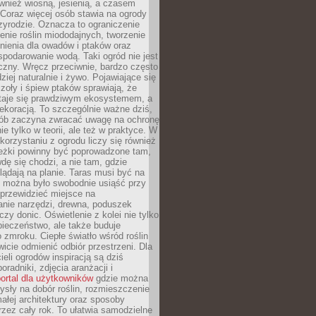
ównież wiosną, jesienią, a czasem
Coraz więcej osób stawia na ogrody
zyrodzie. Oznacza to ograniczenie
enie roślin miododajnych, tworzenie
nienia dla owadów i ptaków oraz
podarowanie wodą. Taki ogród nie jest
czny. Wręcz przeciwnie, bardzo często
ziej naturalnie i żywo. Pojawiające się
zoły i śpiew ptaków sprawiają, że
staje się prawdziwym ekosystemem, a
dekoracją. To szczególnie ważne dziś,
sób zaczyna zwracać uwagę na ochronę
ie tylko w teorii, ale też w praktyce. W
orzystaniu z ogrodu liczy się również
eżki powinny być poprowadzone tam,
dę się chodzi, a nie tam, gdzie
glądają na planie. Taras musi być na
y można było swobodnie usiąść przy
 przewidzieć miejsce na
nie narzędzi, drewna, poduszek
zy donic. Oświetlenie z kolei nie tylko
ieczeństwo, ale także buduje
 zmroku. Ciepłe światło wśród roślin
wicie odmienić odbiór przestrzeni. Dla
ieli ogrodów inspiracją są dziś
oradniki, zdjęcia aranżacji i
ortal dla użytkowników
gdzie można
sły na dobór roślin, rozmieszczenie
łej architektury oraz sposoby
przez cały rok. To ułatwia samodzielne