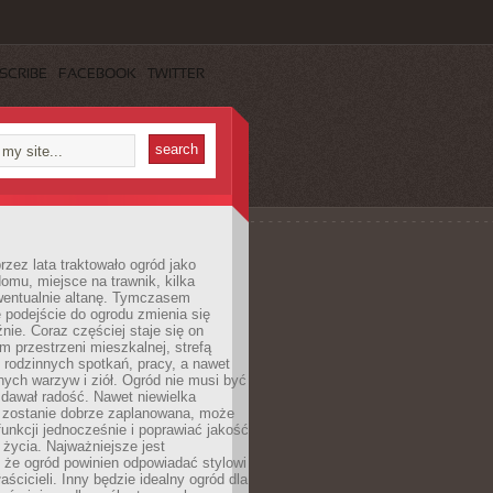
SCRIBE
FACEBOOK
TWITTER
rzez lata traktowało ogród jako
omu, miejsce na trawnik, kilka
wentualnie altanę. Tymczasem
podejście do ogrodu zmienia się
nie. Coraz częściej staje się on
m przestrzeni mieszkalnej, strefą
rodzinnych spotkań, pracy, a nawet
ych warzyw i ziół. Ogród nie musi być
dawał radość. Nawet niewielka
li zostanie dobrze zaplanowana, może
 funkcji jednocześnie i poprawiać jakość
życia. Najważniejsze jest
 że ogród powinien odpowiadać stylowi
aścicieli. Inny będzie idealny ogród dla