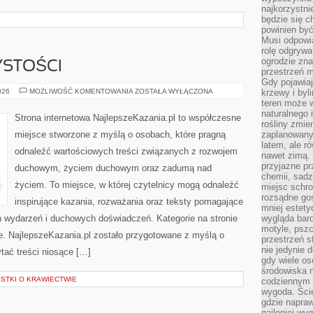
najkorzystni
będzie się c
powinien być
Musi odpowi
rolę odgrywa
ogrodzie znaj
YSTOŚCI
przestrzeń 
Gdy pojawia
ŚWIĘTA
026
MOŻLIWOŚĆ KOMENTOWANIA
ZOSTAŁA WYŁĄCZONA
krzewy i byl
I
teren może w
UROCZYSTOŚCI
naturalnego 
Strona internetowa NajlepszeKazania.pl to współczesne
rośliny zmie
miejsce stworzone z myślą o osobach, które pragną
zaplanowany 
latem, ale r
odnaleźć wartościowych treści związanych z rozwojem
nawet zimą. 
przyjazne pr
duchowym, życiem duchowym oraz zadumą nad
chemii, sadz
życiem. To miejsce, w której czytelnicy mogą odnaleźć
miejsc schro
rozsądne gos
inspirujące kazania, rozważania oraz teksty pomagające
mniej estety
h wydarzeń i duchowych doświadczeń. Kategorie na stronie
wygląda bard
motyle, pszc
te. NajlepszeKazania.pl zostało przygotowane z myślą o
przestrzeń 
nie jedynie 
tać treści niosące […]
gdy wiele o
środowiska n
OSTKI O KRAWIECTWIE
codziennym k
wygoda. Ści
gdzie napraw
najlepiej wy