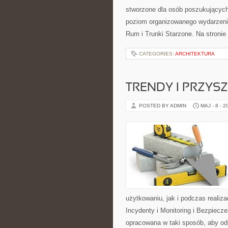
stworzone dla osób poszukujących 
poziom organizowanego wydarzenia
Rum i Trunki Starzone. Na stroni
CATEGORIES:
ARCHITEKTURA
TRENDY I PRZYS
POSTED BY ADMIN
MAJ - 8 - 2
użytkowaniu, jak i podczas realiza
Incydenty i Monitoring i Bezpiecz
opracowana w taki sposób, aby od