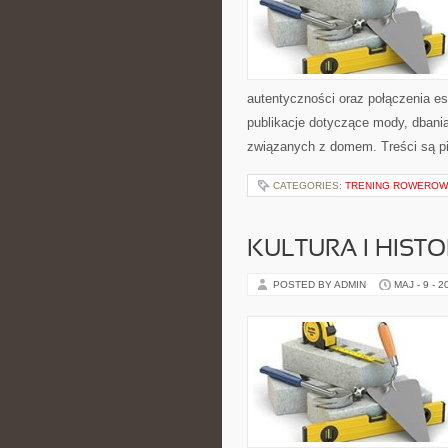
autentyczności oraz połączenia es
publikacje dotyczące mody, dbani
związanych z domem. Treści są p
CATEGORIES:
TRENING ROWEROWY
KULTURA I HIST
POSTED BY ADMIN
MAJ - 9 - 2