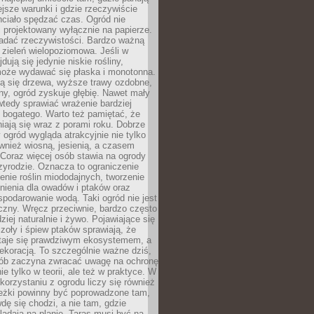
ejsze warunki i gdzie rzeczywiście
hciało spędzać czas. Ogród nie
 projektowany wyłącznie na papierze.
adać rzeczywistości. Bardzo ważną
 zieleń wielopoziomowa. Jeśli w
dują się jedynie niskie rośliny,
może wydawać się płaska i monotonna.
ją się drzewa, wyższe trawy ozdobne,
iny, ogród zyskuje głębię. Nawet mały
tedy sprawiać wrażenie bardziej
i bogatego. Warto też pamiętać, że
niają się wraz z porami roku. Dobrze
ogród wygląda atrakcyjnie nie tylko
ównież wiosną, jesienią, a czasem
Coraz więcej osób stawia na ogrody
zyrodzie. Oznacza to ograniczenie
enie roślin miododajnych, tworzenie
nienia dla owadów i ptaków oraz
podarowanie wodą. Taki ogród nie jest
czny. Wręcz przeciwnie, bardzo często
ziej naturalnie i żywo. Pojawiające się
zoły i śpiew ptaków sprawiają, że
staje się prawdziwym ekosystemem, a
dekoracją. To szczególnie ważne dziś,
sób zaczyna zwracać uwagę na ochronę
ie tylko w teorii, ale też w praktyce. W
orzystaniu z ogrodu liczy się również
eżki powinny być poprowadzone tam,
dę się chodzi, a nie tam, gdzie
glądają na planie. Taras musi być na