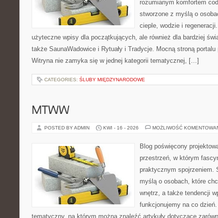
rozumianym komfortem codz
stworzone z myślą o osoba
cieple, wodzie i regeneracj
użyteczne wpisy dla początkujących, ale również dla bardziej ś
także SaunaWadowice i Rytuały i Tradycje. Mocną stroną portalu 
Witryna nie zamyka się w jednej kategorii tematycznej, […]
CATEGORIES:
ŚLUBY MIĘDZYNARODOWE
MTWW
POSTED BY ADMIN
KWI - 16 - 2026
MOŻLIWOŚĆ KOMENTOWA
Blog poświęcony projektowa
przestrzeń, w którym fascy
praktycznym spojrzeniem. S
myślą o osobach, które chc
wnętrz, a także tendencji w
funkcjonujemy na co dzień
tematyczny, na którym można znaleźć artykuły dotyczące zarówno 