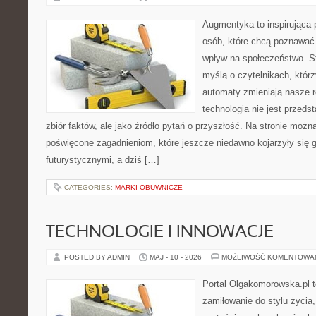
Augmentyka to inspirująca p
osób, które chcą poznawać 
wpływ na społeczeństwo. St
myślą o czytelnikach, którzy
automaty zmieniają nasze r
technologia nie jest przeds
zbiór faktów, ale jako źródło pytań o przyszłość. Na stronie moż
poświęcone zagadnieniom, które jeszcze niedawno kojarzyły się g
futurystycznymi, a dziś […]
CATEGORIES:
MARKI OBUWNICZE
TECHNOLOGIE I INNOWACJE
POSTED BY ADMIN
MAJ - 10 - 2026
MOŻLIWOŚĆ KOMENTOWA
Portal Olgakomorowska.pl to
zamiłowanie do stylu życia, 