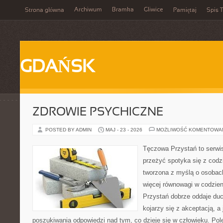
Archiwum
Bramka
Gliwice
Strona główna
Pamiętaj
Spis T
GDAŃSK
ZDROWIE PSYCHICZNE
POSTED BY ADMIN
MAJ - 23 - 2026
MOŻLIWOŚĆ KOMENTOWA
Tęczowa Przystań to serwis
przeżyć spotyka się z codz
tworzona z myślą o osobach
więcej równowagi w codzie
Przystań dobrze oddaje du
kojarzy się z akceptacją, 
poszukiwania odpowiedzi nad tym, co dzieje się w człowieku. Pol