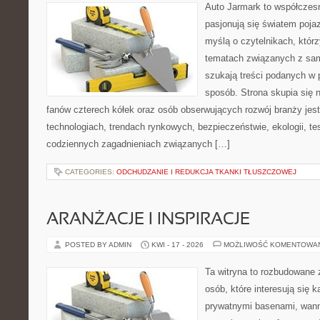
Auto Jarmark to współczesn
pasjonują się światem poja
myślą o czytelnikach, któr
tematach związanych z sam
szukają treści podanych w 
sposób. Strona skupia się 
fanów czterech kółek oraz osób obserwujących rozwój branży jes
technologiach, trendach rynkowych, bezpieczeństwie, ekologii, t
codziennych zagadnieniach związanych […]
CATEGORIES:
ODCHUDZANIE I REDUKCJA TKANKI TŁUSZCZOWEJ
ARANŻACJE I INSPIRACJE
POSTED BY ADMIN
KWI - 17 - 2026
MOŻLIWOŚĆ KOMENTOWA
Ta witryna to rozbudowane 
osób, które interesują się k
prywatnymi basenami, wan