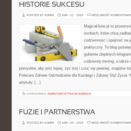
HISTORIE SUKCESU
POSTED BY ADMIN
KWI - 21 - 2026
MOŻLIWOŚĆ KOMENTOWA
MagicalJune.pl to przestrze
osobach, które chcą zadbać
codzienność i spojrzeć na 
praktyczny. To blog poświę
gubienie zbędnych kilogra
codzienny trening, a także 
pomysłów, aby jeść lepiej, żyć lżej i czuć się pewniej, znajdzie 
Polecam Zdrowe Odchudzanie dla Każdego i Zdrowy Styl Życia. N
artykuły, […]
CATEGORIES:
AGROTURYSTYKA W GÓRACH
FUZJE I PARTNERSTWA
POSTED BY ADMIN
KWI - 20 - 2026
MOŻLIWOŚĆ KOMENTOWA