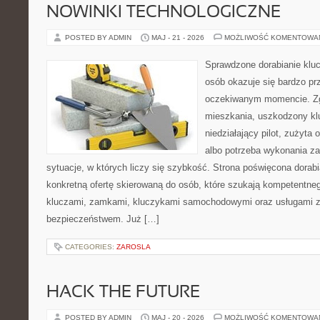
NOWINKI TECHNOLOGICZNE
POSTED BY ADMIN
MAJ - 21 - 2026
MOŻLIWOŚĆ KOMENTOWA
Sprawdzone dorabianie kluc
osób okazuje się bardzo pr
oczekiwanym momencie. Zg
mieszkania, uszkodzony k
niedziałający pilot, zużyt
albo potrzeba wykonania z
sytuacje, w których liczy się szybkość. Strona poświęcona dorabi
konkretną ofertę skierowaną do osób, które szukają kompetentne
kluczami, zamkami, kluczykami samochodowymi oraz usługami 
bezpieczeństwem. Już […]
CATEGORIES:
ZAROSLA
HACK THE FUTURE
POSTED BY ADMIN
MAJ - 20 - 2026
MOŻLIWOŚĆ KOMENTOWA