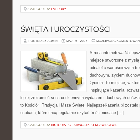
CATEGORIES:
EVERDRY
ŚWIĘTA I UROCZYSTOŚCI
POSTED BY ADMIN
MAJ - 6 - 2026
MOŻLIWOŚĆ KOMENTOWAN
Strona internetowa Najleps
miejsce stworzone z myślą 
odnaleźć wartościowych tr
duchowym, życiem duchow
życiem. To miejsce, w któr
inspirujące kazania, rozwa
lepiej zrozumieć sens codziennych wydarzeń i duchowych doświad
to Kościół i Tradycja i Msze Święte. NajlepszeKazania.pl został
osobach, które chcą regularnie czytać treści niosące […]
CATEGORIES:
HISTORIA I CIEKAWOSTKI O KRAWIECTWIE