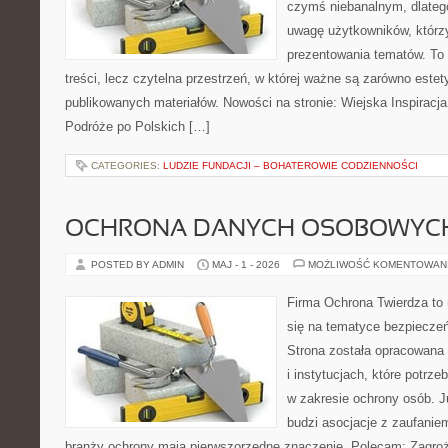
czymś niebanalnym, dlateg
uwagę użytkowników, którzy
prezentowania tematów. To 
treści, lecz czytelna przestrzeń, w której ważne są zarówno estety
publikowanych materiałów. Nowości na stronie: Wiejska Inspiracja
Podróże po Polskich […]
CATEGORIES:
LUDZIE FUNDACJI – BOHATEROWIE CODZIENNOŚCI
OCHRONA DANYCH OSOBOWYC
POSTED BY ADMIN
MAJ - 1 - 2026
MOŻLIWOŚĆ KOMENTOWAN
Firma Ochrona Twierdza to 
się na tematyce bezpiecze
Strona została opracowana 
i instytucjach, które potrz
w zakresie ochrony osób. 
budzi asocjacje z zaufaniem
branży ochrony mają pierwszorzędne znaczenie. Polecam: Zagrożen