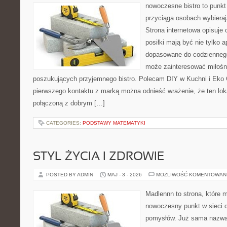
nowoczesne bistro to punkt 
przyciąga osobach wybiera
Strona internetowa opisuje 
posiłki mają być nie tylko 
dopasowane do codziennego
może zainteresować miłośni
poszukujących przyjemnego bistro. Polecam DIY w Kuchni i Eko 
pierwszego kontaktu z marką można odnieść wrażenie, że ten lok
połączoną z dobrym […]
CATEGORIES:
PODSTAWY MATEMATYKI
STYL ŻYCIA I ZDROWIE
POSTED BY ADMIN
MAJ - 3 - 2026
MOŻLIWOŚĆ KOMENTOWAN
Madlennn to strona, które 
nowoczesny punkt w sieci 
pomysłów. Już sama nazwa 