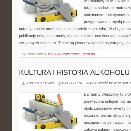
wartościowych wskazówek.
tutaj rozbudowane materiał
codziennym funkcjonowaniu
przygotowana z myślą o oso
autentyczności oraz połączenia estetyki z praktyką. W obrębie p
publikacje dotyczące mody, dbania o siebie, codziennych nawykó
związanych z domem. Treści są pisane w sposób przystępny, dz
CATEGORIES:
TRENING ROWEROWY I FITNESS
KULTURA I HISTORIA ALKOHOLU
POSTED BY ADMIN
MAJ - 9 - 2026
MOŻLIWOŚĆ KOMENTOWAN
Barman z Warszawy to profe
poświęcona usługom barma
okolicznościowe, eventy fi
rodzinne. Serwis skupia si
niezapomnianych wspomnień
zabawa nabiera nowoczesne