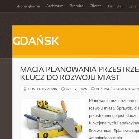
Archiwum
Bramka
Gliwice
Strona główna
Pamiętaj
Spis T
GDAŃSK
MAGIA PLANOWANIA PRZESTRZ
KLUCZ DO ROZWOJU MIAST
POSTED BY ADMIN
CZE - 7 - 2025
MOŻLIWOŚĆ KOMENTOWAN
Planowanie przestrzenne o
rozwoju miast. Sprawdź, d
przestrzennego jest klucze
funkcjonalnych i atrakcyjny
#rozwojmiast #planowaniep
#magiaplanowania