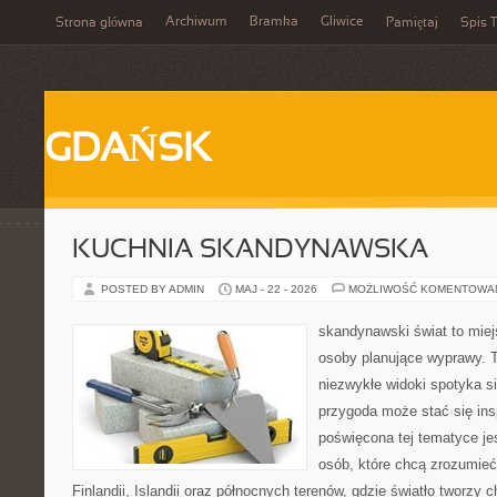
Archiwum
Bramka
Gliwice
Strona główna
Pamiętaj
Spis T
GDAŃSK
KUCHNIA SKANDYNAWSKA
POSTED BY ADMIN
MAJ - 22 - 2026
MOŻLIWOŚĆ KOMENTOWA
skandynawski świat to miej
osoby planujące wyprawy. T
niezwykłe widoki spotyka si
przygoda może stać się insp
poświęcona tej tematyce je
osób, które chcą zrozumieć 
Finlandii, Islandii oraz północnych terenów, gdzie światło tworzy 