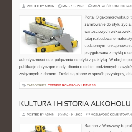
POSTED BY ADMIN
MAJ - 10 - 2026
MOŻLIWOŚĆ KOMENTOWA
Portal Olgakomorowska.pl to
zamiłowanie do stylu życia, 
wartościowych wskazówek.
tutaj rozbudowane materiał
codziennym funkcjonowaniu
przygotowana z myślą o oso
autentyczności oraz połączenia estetyki z praktyką. W obrębie p
publikacje dotyczące mody, dbania o siebie, codziennych nawykó
związanych z domem. Treści są pisane w sposób przystępny, dz
CATEGORIES:
TRENING ROWEROWY I FITNESS
KULTURA I HISTORIA ALKOHOLU
POSTED BY ADMIN
MAJ - 9 - 2026
MOŻLIWOŚĆ KOMENTOWAN
Barman z Warszawy to profe