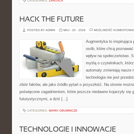
CATEGORIES:
ZAROSLA
HACK THE FUTURE
POSTED BY ADMIN
MAJ - 20 - 2026
MOŻLIWOŚĆ KOMENTOWA
Augmentyka to inspirująca p
osób, które chcą poznawać 
wpływ na społeczeństwo. St
myślą o czytelnikach, którzy
automaty zmieniają nasze r
technologia nie jest przeds
zbiór faktów, ale jako źródło pytań o przyszłość. Na stronie moż
poświęcone zagadnieniom, które jeszcze niedawno kojarzyły się g
futurystycznymi, a dziś […]
CATEGORIES:
MARKI OBUWNICZE
TECHNOLOGIE I INNOWACJE