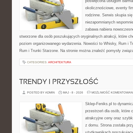
poświęcona usługom barma
okolicznościowe, eventy fi
rodzinne. Serwis skupia si
niezapomnianych wspomnień
zabawa nabiera nowoczesne
stworzone dla osób poszukujących oryginalnych atrakcji, które 
poziom organizowanego wydarzenia. Nowości to Whisky, Rum i Tr
Rum i Trunki Starzone. Na stronie można znaleźć pomysły związ
CATEGORIES:
ARCHITEKTURA
TRENDY I PRZYSZŁOŚĆ
POSTED BY ADMIN
MAJ - 8 - 2026
MOŻLIWOŚĆ KOMENTOWAN
Sklep-Feniks.pl to dynamicz
przestrzeń dla osób, które 
atrakcyjne ceny oraz szyb
z domu. Strona została pr
użytkownikach poszukujący