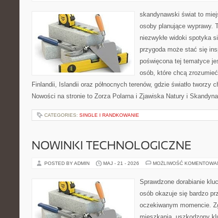
skandynawski świat to miej
osoby planujące wyprawy. T
niezwykłe widoki spotyka si
przygoda może stać się insp
poświęcona tej tematyce je
osób, które chcą zrozumieć 
Finlandii, Islandii oraz północnych terenów, gdzie światło tworzy 
Nowości na stronie to Zorza Polarna i Zjawiska Natury i Skandyna
CATEGORIES:
SINGLE I RANDKOWANIE
NOWINKI TECHNOLOGICZNE
POSTED BY ADMIN
MAJ - 21 - 2026
MOŻLIWOŚĆ KOMENTOWA
Sprawdzone dorabianie kluc
osób okazuje się bardzo pr
oczekiwanym momencie. Zg
mieszkania, uszkodzony k