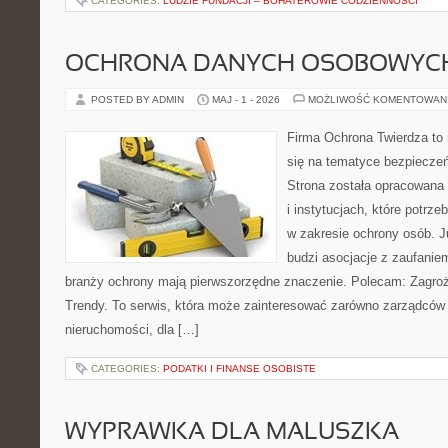
CATEGORIES:
LUDZIE FUNDACJI – BOHATEROWIE CODZIENNOŚCI
OCHRONA DANYCH OSOBOWYC
POSTED BY ADMIN
MAJ - 1 - 2026
MOŻLIWOŚĆ KOMENTOWAN
Firma Ochrona Twierdza to 
się na tematyce bezpiecze
Strona została opracowana 
i instytucjach, które potrz
w zakresie ochrony osób. 
budzi asocjacje z zaufaniem
branży ochrony mają pierwszorzędne znaczenie. Polecam: Zagrożen
Trendy. To serwis, która może zainteresować zarówno zarządców 
nieruchomości, dla […]
CATEGORIES:
PODATKI I FINANSE OSOBISTE
WYPRAWKA DLA MALUSZKA