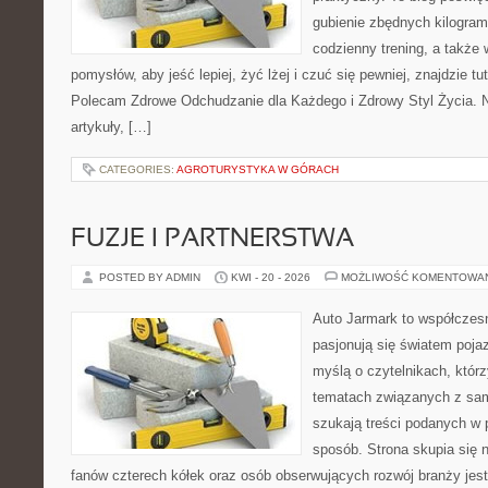
gubienie zbędnych kilogra
codzienny trening, a także 
pomysłów, aby jeść lepiej, żyć lżej i czuć się pewniej, znajdzie 
Polecam Zdrowe Odchudzanie dla Każdego i Zdrowy Styl Życia. N
artykuły, […]
CATEGORIES:
AGROTURYSTYKA W GÓRACH
FUZJE I PARTNERSTWA
POSTED BY ADMIN
KWI - 20 - 2026
MOŻLIWOŚĆ KOMENTOWA
Auto Jarmark to współczesn
pasjonują się światem poja
myślą o czytelnikach, któr
tematach związanych z sam
szukają treści podanych w 
sposób. Strona skupia się 
fanów czterech kółek oraz osób obserwujących rozwój branży jes