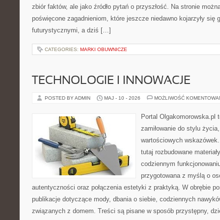
zbiór faktów, ale jako źródło pytań o przyszłość. Na stronie moż
poświęcone zagadnieniom, które jeszcze niedawno kojarzyły się g
futurystycznymi, a dziś […]
CATEGORIES:
MARKI OBUWNICZE
TECHNOLOGIE I INNOWACJE
POSTED BY ADMIN
MAJ - 10 - 2026
MOŻLIWOŚĆ KOMENTOWA
Portal Olgakomorowska.pl to
zamiłowanie do stylu życia, 
wartościowych wskazówek.
tutaj rozbudowane materiał
codziennym funkcjonowaniu
przygotowana z myślą o oso
autentyczności oraz połączenia estetyki z praktyką. W obrębie p
publikacje dotyczące mody, dbania o siebie, codziennych nawykó
związanych z domem. Treści są pisane w sposób przystępny, dz