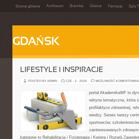
Archiwum
Bramka
Gliwice
Strona główna
Pamiętaj
Spis T
GDAŃSK
LIFESTYLE I INSPIRACJE
POSTED BY ADMIN
CZE - 2 - 2026
MOŻLIWOŚĆ KOMENTOWAN
portal AkademikaWF to dyna
witryna tematyczna, która s
profilaktyce zdrowotnej, reha
wiedzy. Serwis tworzy cent
sportowców, szkoleniowców
zainteresowanych zdrowym 
kategorie to Rehabilitacja i Fizjoterapia i Kariera i Rozwój Zawod