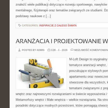
znaleźć wiele publikacji dotyczące rozwoju sportowego, nawyków
mentalnego, fizjoterapii oraz tematów związanych ze studiami. Dzi
podstawy naukowe z […]
CATEGORIES:
INSPIRACJE Z CAŁEGO ŚWIATA
ARANŻACJA I PROJEKTOWANIE 
POSTED BY ADMIN
CZE - 1 - 2026
MOŻLIWOŚĆ KOMENTOWAN
M-Loft Design to oryginaln
tematyce aranżacji wnętrz, 
poszukujące stylowych pom
apartamentu oraz nowoczes
stworzone dla wszystkich, k
tematami związanymi z pro
wnętrz oraz najnowszymi rozwiązaniami w świecie wyposażenia i 
Metamorfozy wnętrz i Małe wnętrza – wielkie rozwiązania. Na st
poradniki dotyczące modnych przestrzeni, które pomagają stwor