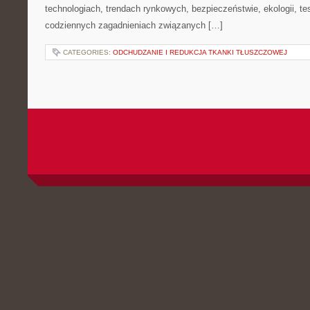
technologiach, trendach rynkowych, bezpieczeństwie, ekologii, t
codziennych zagadnieniach związanych […]
CATEGORIES:
ODCHUDZANIE I REDUKCJA TKANKI TŁUSZCZOWEJ