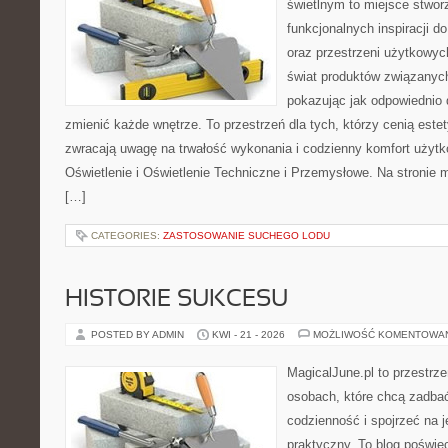
świetlnym to miejsce stwor
funkcjonalnych inspiracji d
oraz przestrzeni użytkowyc
świat produktów związanych
pokazując jak odpowiednio 
zmienić każde wnętrze. To przestrzeń dla tych, którzy cenią este
zwracają uwagę na trwałość wykonania i codzienny komfort użyt
Oświetlenie i Oświetlenie Techniczne i Przemysłowe. Na stronie
[…]
CATEGORIES:
ZASTOSOWANIE SUCHEGO LODU
HISTORIE SUKCESU
POSTED BY ADMIN
KWI - 21 - 2026
MOŻLIWOŚĆ KOMENTOWA
MagicalJune.pl to przestrze
osobach, które chcą zadbać
codzienność i spojrzeć na 
praktyczny. To blog poświę