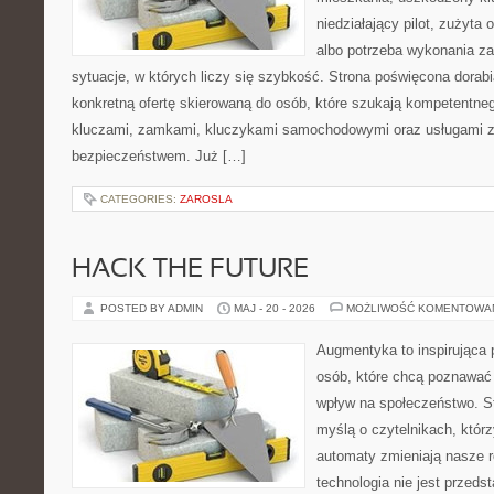
niedziałający pilot, zużyt
albo potrzeba wykonania z
sytuacje, w których liczy się szybkość. Strona poświęcona dorabi
konkretną ofertę skierowaną do osób, które szukają kompetentne
kluczami, zamkami, kluczykami samochodowymi oraz usługami 
bezpieczeństwem. Już […]
CATEGORIES:
ZAROSLA
HACK THE FUTURE
POSTED BY ADMIN
MAJ - 20 - 2026
MOŻLIWOŚĆ KOMENTOWA
Augmentyka to inspirująca p
osób, które chcą poznawać 
wpływ na społeczeństwo. St
myślą o czytelnikach, którzy
automaty zmieniają nasze r
technologia nie jest przeds