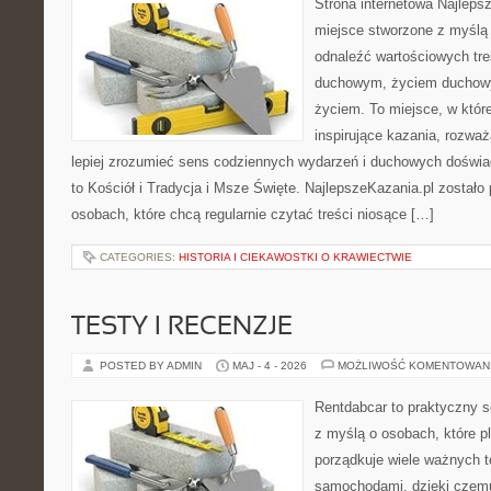
Strona internetowa Najleps
miejsce stworzone z myślą 
odnaleźć wartościowych tr
duchowym, życiem duchow
życiem. To miejsce, w któr
inspirujące kazania, rozwa
lepiej zrozumieć sens codziennych wydarzeń i duchowych doświad
to Kościół i Tradycja i Msze Święte. NajlepszeKazania.pl został
osobach, które chcą regularnie czytać treści niosące […]
CATEGORIES:
HISTORIA I CIEKAWOSTKI O KRAWIECTWIE
TESTY I RECENZJE
POSTED BY ADMIN
MAJ - 4 - 2026
MOŻLIWOŚĆ KOMENTOWAN
Rentdabcar to praktyczny s
z myślą o osobach, które p
porządkuje wiele ważnych 
samochodami, dzięki cze