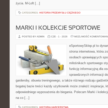
życia. M-Loft […]
CATEGORIES:
HISTORIA PRZEMYSŁU CIĘŻKIEGO
MARKI I KOLEKCJE SPORTOWE
POSTED BY ADMIN
CZE - 1 - 2026
MOŻLIWOŚĆ KOMENTOWAN
eSportowySklep.pl to dynam
strona internetowa, która z
osobach uprawiających spor
miłośnikach sportowego sty
funkcję informacyjną dla o
sprawdzonych informacji d
garderoby, obuwia treningowego, a także różnego rodzaju gadżetó
bogatej bazie treści każdy użytkownik może znaleźć inspiracje,
odpowiedniego wyposażenia do biegania. Polecam Marki i kolekcje
na co […]
CATEGORIES:
HISTORIA HARCERSTWA