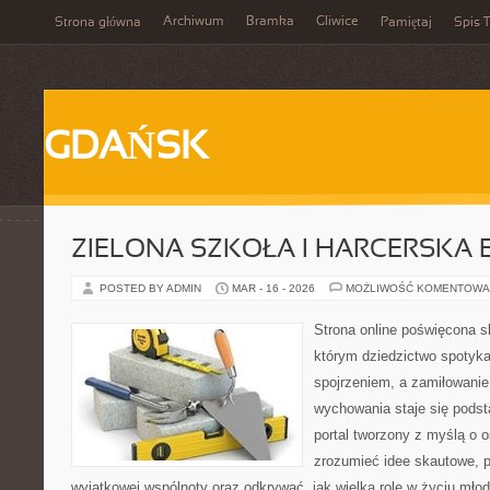
Archiwum
Bramka
Gliwice
Strona główna
Pamiętaj
Spis T
GDAŃSK
ZIELONA SZKOŁA I HARCERSKA 
POSTED BY ADMIN
MAR - 16 - 2026
MOŻLIWOŚĆ KOMENTOWA
Strona online poświęcona s
którym dziedzictwo spotyka
spojrzeniem, a zamiłowanie
wychowania staje się podst
portal tworzony z myślą o o
zrozumieć idee skautowe, 
wyjątkowej wspólnoty oraz odkrywać, jak wielką rolę w życiu młod