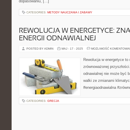
dopasowaniu, […]
CATEGORIES:
METODY NAUCZANIA I ZABAWY
REWOLUCJA W ENERGETYCE: ZNA
ENERGII ODNAWIALNEJ
POSTED BY ADMIN
MAJ - 17 - 2025
MOŻLIWOŚĆ KOMENTOWA
Rewolucja w energetyce to 
zrównoważonej przyszłości.
odnawialnej nie może być b
walki ze zmianami klimatyc
#energiaodnawialna #zrów
CATEGORIES:
GRECJA