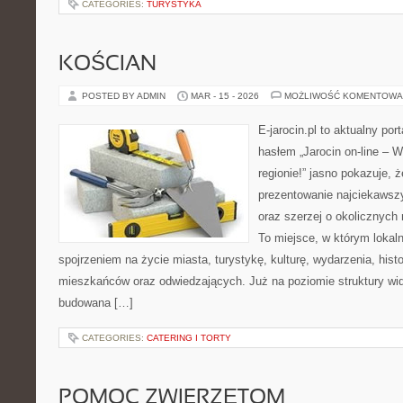
CATEGORIES:
TURYSTYKA
KOŚCIAN
POSTED BY ADMIN
MAR - 15 - 2026
MOŻLIWOŚĆ KOMENTOWA
E-jarocin.pl to aktualny por
hasłem „Jarocin on-line – W
regionie!” jasno pokazuje, ż
prezentowanie najciekawszy
oraz szerzej o okolicznych 
To miejsce, w którym lokal
spojrzeniem na życie miasta, turystykę, kulturę, wydarzenia, hist
mieszkańców oraz odwiedzających. Już na poziomie struktury wida
budowana […]
CATEGORIES:
CATERING I TORTY
POMOC ZWIERZĘTOM