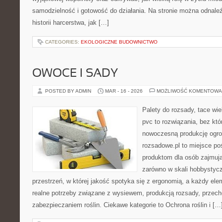
samodzielność i gotowość do działania. Na stronie można odnale
historii harcerstwa, jak […]
CATEGORIES:
EKOLOGICZNE BUDOWNICTWO
OWOCE I SADY
POSTED BY ADMIN
MAR - 16 - 2026
MOŻLIWOŚĆ KOMENTOWA
Palety do rozsady, tace wie
pvc to rozwiązania, bez któ
nowoczesną produkcję ogrod
rozsadowe.pl to miejsce p
produktom dla osób zajmuj
zarówno w skali hobbystyczn
przestrzeń, w której jakość spotyka się z ergonomią, a każdy ele
realne potrzeby związane z wysiewem, produkcją rozsady, przec
zabezpieczaniem roślin. Ciekawe kategorie to Ochrona roślin i […