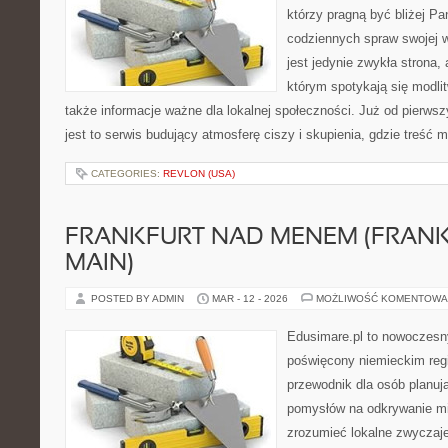
którzy pragną być bliżej Pa
codziennych spraw swojej ws
jest jedynie zwykła strona,
którym spotykają się modlitw
także informacje ważne dla lokalnej społeczności. Już od pierws
jest to serwis budujący atmosferę ciszy i skupienia, gdzie treść 
CATEGORIES:
REVLON (USA)
FRANKFURT NAD MENEM (FRAN
MAIN)
POSTED BY ADMIN
MAR - 12 - 2026
MOŻLIWOŚĆ KOMENTOWA
Edusimare.pl to nowoczesn
poświęcony niemieckim regi
przewodnik dla osób planuj
pomysłów na odkrywanie mia
zrozumieć lokalne zwyczaje.