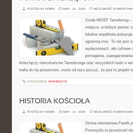
POSTED BY ADMIN
MAR - 14 - 2026
MOŻLIWOŚĆ KOMENTOWA
Sztab WOŚP Tarnobrzeg – G
miejsce, w którym pomoc sp
lokalna wspólnota pokazuje
ogromną moc. To nie jest z
wydarzeniach, ale cyfrowe 
pomagania, zaangażowania 
która łączy mieszkańców Tarnobrzega oraz wszystkich ludzi o wra
trafia do tej przestrzeni, może od razu poczuć, że jest to projekt 
CATEGORIES:
IRISHROOTS
HISTORIA KOŚCIOŁA
POSTED BY ADMIN
MAR - 14 - 2026
MOŻLIWOŚĆ KOMENTOWA
Strona internetowa Parafii 
Przemyślu to przestrzeń st