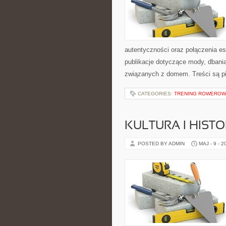
autentyczności oraz połączenia es
publikacje dotyczące mody, dbani
związanych z domem. Treści są p
CATEGORIES:
TRENING ROWEROWY
KULTURA I HIST
POSTED BY ADMIN
MAJ - 9 - 2