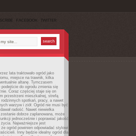
SCRIBE
FACEBOOK
TWITTER
rzez lata traktowało ogród jako
omu, miejsce na trawnik, kilka
wentualnie altanę. Tymczasem
podejście do ogrodu zmienia się
nie. Coraz częściej staje się on
m przestrzeni mieszkalnej, strefą
rodzinnych spotkań, pracy, a nawet
ych warzyw i ziół. Ogród nie musi być
dawał radość. Nawet niewielka
li zostanie dobrze zaplanowana, może
 funkcji jednocześnie i poprawiać jakość
życia. Najważniejsze jest
 że ogród powinien odpowiadać stylowi
aścicieli. Inny będzie idealny ogród dla