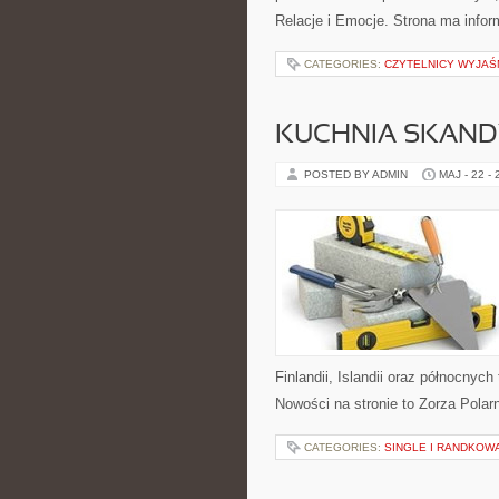
Relacje i Emocje. Strona ma infor
CATEGORIES:
CZYTELNICY WYJAŚ
KUCHNIA SKAN
POSTED BY ADMIN
MAJ - 22 -
Finlandii, Islandii oraz północnyc
Nowości na stronie to Zorza Polar
CATEGORIES:
SINGLE I RANDKOW