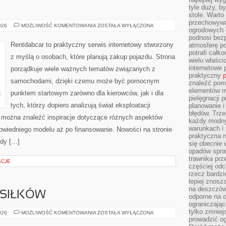
E
tyle duży, b
stole. Warto
przechowywa
TESTY
026
MOŻLIWOŚĆ KOMENTOWANIA
ZOSTAŁA WYŁĄCZONA
ogrodowych c
I
RECENZJE
podnosi bezp
Rentdabcar to praktyczny serwis internetowy stworzony
atmosferę po
potrafi całko
z myślą o osobach, które planują zakup pojazdu. Strona
wielu właścic
internetowe p
porządkuje wiele ważnych tematów związanych z
praktyczny
p
samochodami, dzięki czemu może być pomocnym
znaleźć pomy
elementów ma
punktem startowym zarówno dla kierowców, jak i dla
pielęgnacji 
tych, którzy dopiero analizują świat eksploatacji
planowanie 
błędów. Trz
 można znaleźć inspiracje dotyczące różnych aspektów
każdy modny
warunkach i 
owiedniego modelu aż po finansowanie. Nowości na stronie
praktyczna 
ody […]
się obecnie 
opadów spraw
trawnika prz
ACJE
częściej odc
rzecz bardzi
lepiej znosz
na deszczówk
SIŁKÓW
odporne na o
ograniczając
tylko zmniej
PLANOWANIE
026
MOŻLIWOŚĆ KOMENTOWANIA
ZOSTAŁA WYŁĄCZONA
POSIŁKÓW
prowadzić og