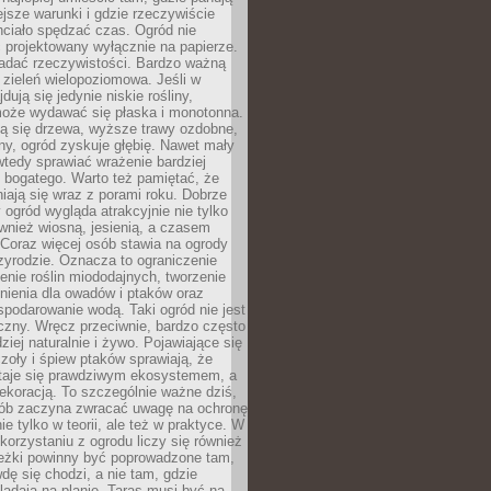
ejsze warunki i gdzie rzeczywiście
hciało spędzać czas. Ogród nie
 projektowany wyłącznie na papierze.
adać rzeczywistości. Bardzo ważną
 zieleń wielopoziomowa. Jeśli w
dują się jedynie niskie rośliny,
może wydawać się płaska i monotonna.
ją się drzewa, wyższe trawy ozdobne,
iny, ogród zyskuje głębię. Nawet mały
tedy sprawiać wrażenie bardziej
i bogatego. Warto też pamiętać, że
niają się wraz z porami roku. Dobrze
ogród wygląda atrakcyjnie nie tylko
ównież wiosną, jesienią, a czasem
Coraz więcej osób stawia na ogrody
zyrodzie. Oznacza to ograniczenie
enie roślin miododajnych, tworzenie
nienia dla owadów i ptaków oraz
podarowanie wodą. Taki ogród nie jest
czny. Wręcz przeciwnie, bardzo często
ziej naturalnie i żywo. Pojawiające się
zoły i śpiew ptaków sprawiają, że
staje się prawdziwym ekosystemem, a
dekoracją. To szczególnie ważne dziś,
sób zaczyna zwracać uwagę na ochronę
ie tylko w teorii, ale też w praktyce. W
orzystaniu z ogrodu liczy się również
eżki powinny być poprowadzone tam,
dę się chodzi, a nie tam, gdzie
glądają na planie. Taras musi być na