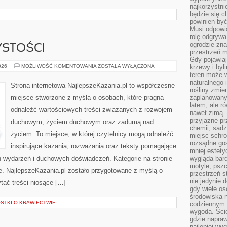
najkorzystni
będzie się c
powinien być
Musi odpowi
rolę odgrywa
ogrodzie znaj
YSTOŚCI
przestrzeń 
Gdy pojawia
ŚWIĘTA
026
MOŻLIWOŚĆ KOMENTOWANIA
ZOSTAŁA WYŁĄCZONA
krzewy i byl
I
teren może w
UROCZYSTOŚCI
naturalnego 
Strona internetowa NajlepszeKazania.pl to współczesne
rośliny zmie
miejsce stworzone z myślą o osobach, które pragną
zaplanowany 
latem, ale r
odnaleźć wartościowych treści związanych z rozwojem
nawet zimą. 
przyjazne pr
duchowym, życiem duchowym oraz zadumą nad
chemii, sadz
życiem. To miejsce, w której czytelnicy mogą odnaleźć
miejsc schro
rozsądne gos
inspirujące kazania, rozważania oraz teksty pomagające
mniej estety
h wydarzeń i duchowych doświadczeń. Kategorie na stronie
wygląda bard
motyle, pszc
te. NajlepszeKazania.pl zostało przygotowane z myślą o
przestrzeń 
nie jedynie 
tać treści niosące […]
gdy wiele o
środowiska n
OSTKI O KRAWIECTWIE
codziennym k
wygoda. Ści
gdzie napraw
najlepiej wy