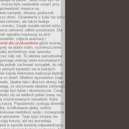
y można było swobodnie usiąść przy
 przewidzieć miejsce na
nie narzędzi, drewna, poduszek
zy donic. Oświetlenie z kolei nie tylko
ieczeństwo, ale także buduje
 zmroku. Ciepłe światło wśród roślin
wicie odmienić odbiór przestrzeni. Dla
ieli ogrodów inspiracją są dziś
oradniki, zdjęcia aranżacji i
ortal dla użytkowników
gdzie można
sły na dobór roślin, rozmieszczenie
łej architektury oraz sposoby
przez cały rok. To ułatwia samodzielne
i pomaga uniknąć wielu kosztownych
eba jednak zachować rozsądek, bo nie
 pomysł sprawdzi się w każdych
nie każda efektowna realizacja będzie
na co dzień. Wielkim wyzwaniem staje
woda. Upalne lata i dłuższe okresy bez
iają, że utrzymanie idealnie zielonego
estaje być łatwe i ekonomiczne. Coraz
hodzi się od wielkich połaci trawy na
ej zróżnicowanych nasadzeń, które
ą suszę. Popularność zyskują zbiorniki
ę, ściółkowanie gleby, rośliny
kresowe niedobory wody i rozwiązania
e parowanie. Tego typu zmiany nie
szają koszty, ale też pozwalają
ród w sposób bardziej odpowiedzialny.