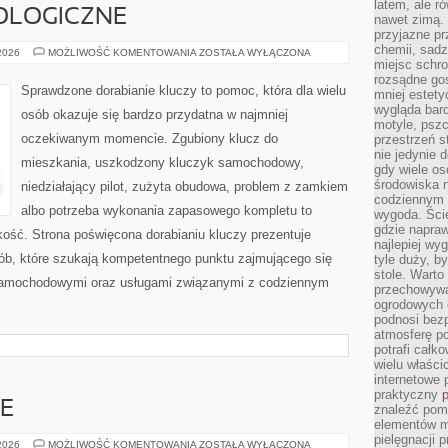
latem, ale r
OLOGICZNE
nawet zimą. 
przyjazne pr
chemii, sadz
NOWINKI
 2026
MOŻLIWOŚĆ KOMENTOWANIA
ZOSTAŁA WYŁĄCZONA
TECHNOLOGICZNE
miejsc schro
rozsądne gos
Sprawdzone dorabianie kluczy to pomoc, która dla wielu
mniej estety
wygląda bard
osób okazuje się bardzo przydatna w najmniej
motyle, pszc
oczekiwanym momencie. Zgubiony klucz do
przestrzeń 
nie jedynie 
mieszkania, uszkodzony kluczyk samochodowy,
gdy wiele o
środowiska n
niedziałający pilot, zużyta obudowa, problem z zamkiem
codziennym k
albo potrzeba wykonania zapasowego kompletu to
wygoda. Ści
gdzie napraw
bkość. Strona poświęcona dorabianiu kluczy prezentuje
najlepiej wy
sób, które szukają kompetentnego punktu zajmującego się
tyle duży, b
stole. Warto
samochodowymi oraz usługami związanymi z codziennym
przechowywa
ogrodowych c
podnosi bezp
atmosferę po
potrafi całko
wielu właścic
internetowe p
praktyczny
p
E
znaleźć pomy
elementów ma
pielęgnacji 
HACK
 2026
MOŻLIWOŚĆ KOMENTOWANIA
ZOSTAŁA WYŁĄCZONA