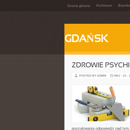
Archiwum
Bramk
Strona główna
GDAŃSK
ZDROWIE PSYCH
POSTED BY ADMIN
MAJ - 23 -
poszukiwania odpowiedzi nad tym, 