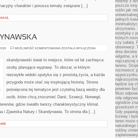
rodziny z dz
jeszcze inny
macyjny charakter i porusza tematy związane […]
roślin jak r
uniwersalneg
NIAJĄ
pełnych kwia
minimalistyc
utrzymaniu. 
estetykę z p
DYNAWSKA
których rosn
czy sałata. 
obserwacji. 
KUCHNIA
 2026
MOŻLIWOŚĆ KOMENTOWANIA
ZOSTAŁA WYŁĄCZONA
dnia dociera
SKANDYNAWSKA
wilgotne, a 
skandynawski świat to miejsce, które od lat zachwyca
najczęściej w
terenu. Dzię
osoby planujące wyprawy. To obszar, w którym
rozmieścić p
niezwykłe widoki spotyka się z prostotą życia, a każda
wypoczynku n
najkorzystni
przygoda może stać się inspirującą historią. Strona
będzie się c
powinien być
poświęcona tej tematyce jest czytelną bazą wiedzy dla
Musi odpowi
osób, które chcą zrozumieć Danii, Szwecji, Norwegii,
rolę odgrywa
ogrodzie znaj
h terenów, gdzie światło tworzy charakterystyczny klimat.
przestrzeń 
na i Zjawiska Natury i Skandynawia. To strona dla […]
Gdy pojawia
krzewy i byl
teren może w
ANIE
naturalnego 
rośliny zmie
zaplanowany 