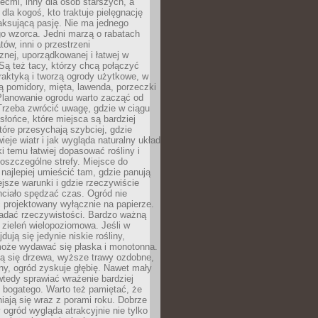
iećmi, inny dla osób starszych, a
 dla kogoś, kto traktuje pielęgnację
elaksującą pasję. Nie ma jednego
o wzorca. Jedni marzą o rabatach
tów, inni o przestrzeni
znej, uporządkowanej i łatwej w
Są też tacy, którzy chcą połączyć
raktyką i tworzą ogrody użytkowe, w
ą pomidory, mięta, lawenda, porzeczki
Planowanie ogrodu warto zacząć od
Trzeba zwrócić uwagę, gdzie w ciągu
 słońce, które miejsca są bardziej
które przesychają szybciej, gdzie
ieje wiatr i jak wygląda naturalny układ
ki temu łatwiej dopasować rośliny i
oszczególne strefy. Miejsce do
ajlepiej umieścić tam, gdzie panują
ejsze warunki i gdzie rzeczywiście
hciało spędzać czas. Ogród nie
 projektowany wyłącznie na papierze.
adać rzeczywistości. Bardzo ważną
 zieleń wielopoziomowa. Jeśli w
dują się jedynie niskie rośliny,
może wydawać się płaska i monotonna.
ją się drzewa, wyższe trawy ozdobne,
iny, ogród zyskuje głębię. Nawet mały
tedy sprawiać wrażenie bardziej
i bogatego. Warto też pamiętać, że
niają się wraz z porami roku. Dobrze
ogród wygląda atrakcyjnie nie tylko