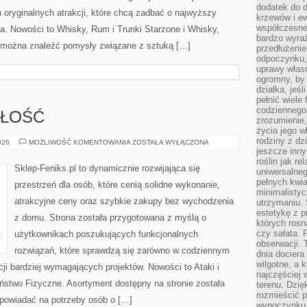
dodatek do d
oryginalnych atrakcji, które chcą zadbać o najwyższy
krzewów i e
współczesne 
. Nowości to Whisky, Rum i Trunki Starzone i Whisky,
bardzo wyraź
e można znaleźć pomysły związane z sztuką […]
przedłużenie
odpoczynku, 
uprawy własn
ogromny, by 
działka, jeś
pełnić wiele
codziennego 
ZŁOŚĆ
zrozumienie,
życia jego wł
rodziny z dz
TRENDY
026
MOŻLIWOŚĆ KOMENTOWANIA
ZOSTAŁA WYŁĄCZONA
I
jeszcze inny
PRZYSZŁOŚĆ
roślin jak r
Sklep-Feniks.pl to dynamicznie rozwijająca się
uniwersalneg
pełnych kwia
przestrzeń dla osób, które cenią solidne wykonanie,
minimalistyc
atrakcyjne ceny oraz szybkie zakupy bez wychodzenia
utrzymaniu. 
estetykę z p
z domu. Strona została przygotowana z myślą o
których rosn
czy sałata. 
użytkownikach poszukujących funkcjonalnych
obserwacji. 
rozwiązań, które sprawdzą się zarówno w codziennym
dnia dociera
wilgotne, a 
cji bardziej wymagających projektów. Nowości to Ataki i
najczęściej w
eństwo Fizyczne. Asortyment dostępny na stronie została
terenu. Dzię
rozmieścić p
powiadać na potrzeby osób o […]
wypoczynku n