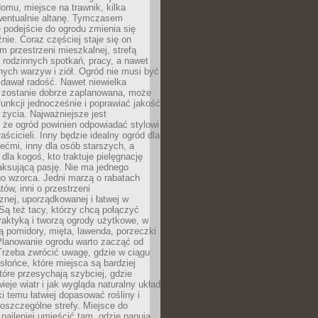
omu, miejsce na trawnik, kilka
wentualnie altanę. Tymczasem
podejście do ogrodu zmienia się
nie. Coraz częściej staje się on
m przestrzeni mieszkalnej, strefą
rodzinnych spotkań, pracy, a nawet
ych warzyw i ziół. Ogród nie musi być
dawał radość. Nawet niewielka
li zostanie dobrze zaplanowana, może
 funkcji jednocześnie i poprawiać jakość
życia. Najważniejsze jest
 że ogród powinien odpowiadać stylowi
aścicieli. Inny będzie idealny ogród dla
iećmi, inny dla osób starszych, a
 dla kogoś, kto traktuje pielęgnację
elaksującą pasję. Nie ma jednego
o wzorca. Jedni marzą o rabatach
tów, inni o przestrzeni
znej, uporządkowanej i łatwej w
Są też tacy, którzy chcą połączyć
raktyką i tworzą ogrody użytkowe, w
ą pomidory, mięta, lawenda, porzeczki
Planowanie ogrodu warto zacząć od
Trzeba zwrócić uwagę, gdzie w ciągu
 słońce, które miejsca są bardziej
które przesychają szybciej, gdzie
ieje wiatr i jak wygląda naturalny układ
ki temu łatwiej dopasować rośliny i
oszczególne strefy. Miejsce do
ajlepiej umieścić tam, gdzie panują