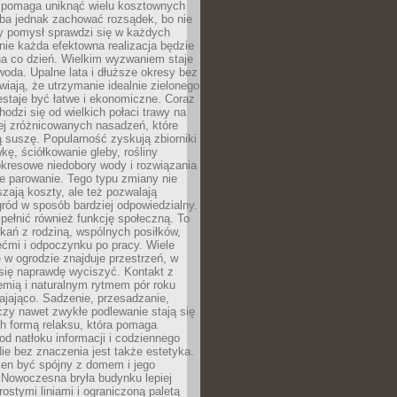
i pomaga uniknąć wielu kosztownych
eba jednak zachować rozsądek, bo nie
 pomysł sprawdzi się w każdych
nie każda efektowna realizacja będzie
na co dzień. Wielkim wyzwaniem staje
woda. Upalne lata i dłuższe okresy bez
iają, że utrzymanie idealnie zielonego
estaje być łatwe i ekonomiczne. Coraz
hodzi się od wielkich połaci trawy na
ej zróżnicowanych nasadzeń, które
ą suszę. Popularność zyskują zbiorniki
ę, ściółkowanie gleby, rośliny
kresowe niedobory wody i rozwiązania
e parowanie. Tego typu zmiany nie
szają koszty, ale też pozwalają
ród w sposób bardziej odpowiedzialny.
ełnić również funkcję społeczną. To
kań z rodziną, wspólnych posiłków,
ćmi i odpoczynku po pracy. Wiele
 w ogrodzie znajduje przestrzeń, w
się naprawdę wyciszyć. Kontakt z
iemią i naturalnym rytmem pór roku
ajająco. Sadzenie, przesadzanie,
czy nawet zwykłe podlewanie stają się
ch formą relaksu, która pomaga
od natłoku informacji i codziennego
ie bez znaczenia jest także estetyka.
ien być spójny z domem i jego
 Nowoczesna bryła budynku lepiej
rostymi liniami i ograniczoną paletą