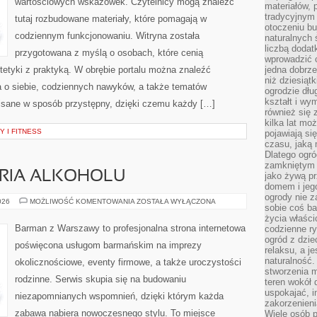
wartościowych wskazówek. Czytelnicy mogą znaleźć
materiałów, 
tradycyjnym
tutaj rozbudowane materiały, które pomagają w
otoczeniu bu
codziennym funkcjonowaniu. Witryna została
naturalnych 
liczbą dodat
przygotowana z myślą o osobach, które cenią
wprowadzić 
tetyki z praktyką. W obrębie portalu można znaleźć
jedna dobrze
niż dziesiąt
a o siebie, codziennych nawyków, a także tematów
ogrodzie dłu
kształt i w
isane w sposób przystępny, dzięki czemu każdy […]
również się 
kilka lat mo
 I FITNESS
pojawiają si
czasu, jaką 
Dlatego ogró
zamkniętym 
ORIA ALKOHOLU
jako żywą pr
domem i jeg
ogrody nie 
KULTURA
026
MOŻLIWOŚĆ KOMENTOWANIA
ZOSTAŁA WYŁĄCZONA
sobie coś b
I
HISTORIA
życia właści
ALKOHOLU
Barman z Warszawy to profesjonalna strona internetowa
codzienne ry
ogród z dzie
poświęcona usługom barmańskim na imprezy
relaksu, a j
naturalność
okolicznościowe, eventy firmowe, a także uroczystości
stworzenia m
rodzinne. Serwis skupia się na budowaniu
teren wokół 
uspokajać, i
niezapomnianych wspomnień, dzięki którym każda
zakorzenien
zabawa nabiera nowoczesnego stylu. To miejsce
Wiele osób p