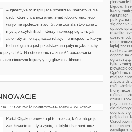
planowanie 
THE
FUTURE
błędów. Trz
Augmentyka to inspirująca przestrzeń internetowa dla
każdy modny
warunkach i 
osób, które chcą poznawać świat robotyki oraz jego
praktyczna 
się obecnie 
wpływ na społeczeństwo. Strona została stworzona z
opadów spraw
myślą o czytelnikach, którzy interesują się tym, jak
trawnika prz
częściej odc
automaty zmieniają nasze relacje. To miejsce, w którym
rzecz bardzi
technologia nie jest przedstawiana jedynie jako suchy
lepiej znosz
na deszczówk
ań o przyszłość. Na stronie można znaleźć opracowania
odporne na o
ograniczając
szcze niedawno kojarzyły się głównie z filmami
tylko zmniej
prowadzić og
Ogród może p
miejsce spot
zabaw z dzie
osób właśnie
której może 
roślinami, z
INNOWACJE
działa uspok
przycinanie 
TECHNOLOGIE
 2026
MOŻLIWOŚĆ KOMENTOWANIA
ZOSTAŁA WYŁĄCZONA
dla niektóry
I
oderwać się 
INNOWACJE
pośpiechu. N
Portal Olgakomorowska.pl to miejsce, które integruje
Ogród powin
zamiłowanie do stylu życia, estetyki i harmonii oraz
otoczeniem.
współgra z p