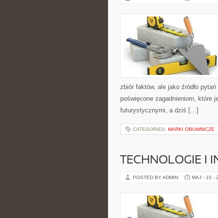
zbiór faktów, ale jako źródło pyt
poświęcone zagadnieniom, które je
futurystycznymi, a dziś […]
CATEGORIES:
MARKI OBUWNICZE
TECHNOLOGIE I 
POSTED BY ADMIN
MAJ - 10 -