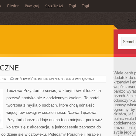
a
Gliwice
Tagi
Tagi
Pamiętaj
Spis Treści
SUB
ICZNE
Wiele osób p
dodatek do d
ZDROWIE
 2026
MOŻLIWOŚĆ KOMENTOWANIA
ZOSTAŁA WYŁĄCZONA
krzewów i e
PSYCHICZNE
współczesne 
Tęczowa Przystań to serwis, w którym świat ludzkich
bardzo wyraź
przedłużenie
przeżyć spotyka się z codziennym życiem. To portal
odpoczynku, 
uprawy własn
tworzona z myślą o osobach, które chcą odnaleźć
ogromny, by 
więcej równowagi w codzienności. Nazwa Tęczowa
działka, jeś
pełnić wiele
Przystań dobrze oddaje ducha tego miejsca, ponieważ
codziennego 
kojarzy się z akceptacją, a jednocześnie zaprasza do
zrozumienie,
życia jego wł
co dzieje się w człowieku. Polecamy Poradnie i Terapie i