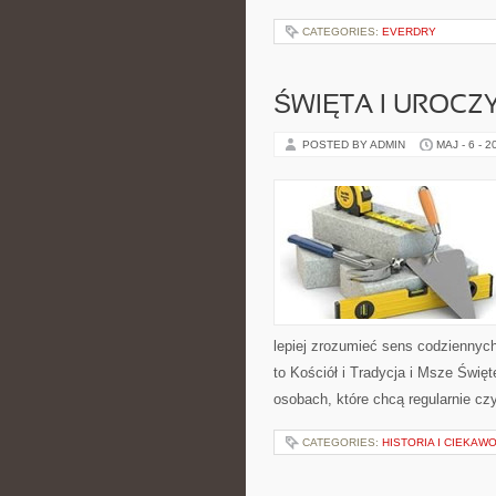
CATEGORIES:
EVERDRY
ŚWIĘTA I UROCZ
POSTED BY ADMIN
MAJ - 6 - 2
lepiej zrozumieć sens codziennyc
to Kościół i Tradycja i Msze Świę
osobach, które chcą regularnie czy
CATEGORIES:
HISTORIA I CIEKAW