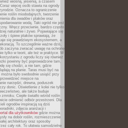
ównież wiosną, jesienią, a czasem
Coraz więcej osób stawia na ogrody
zyrodzie. Oznacza to ograniczenie
enie roślin miododajnych, tworzenie
nienia dla owadów i ptaków oraz
podarowanie wodą. Taki ogród nie jest
czny. Wręcz przeciwnie, bardzo często
ziej naturalnie i żywo. Pojawiające się
zoły i śpiew ptaków sprawiają, że
staje się prawdziwym ekosystemem, a
dekoracją. To szczególnie ważne dziś,
sób zaczyna zwracać uwagę na ochronę
ie tylko w teorii, ale też w praktyce. W
orzystaniu z ogrodu liczy się również
eżki powinny być poprowadzone tam,
dę się chodzi, a nie tam, gdzie
glądają na planie. Taras musi być na
y można było swobodnie usiąść przy
 przewidzieć miejsce na
nie narzędzi, drewna, poduszek
zy donic. Oświetlenie z kolei nie tylko
ieczeństwo, ale także buduje
 zmroku. Ciepłe światło wśród roślin
wicie odmienić odbiór przestrzeni. Dla
ieli ogrodów inspiracją są dziś
oradniki, zdjęcia aranżacji i
ortal dla użytkowników
gdzie można
sły na dobór roślin, rozmieszczenie
łej architektury oraz sposoby
przez cały rok. To ułatwia samodzielne