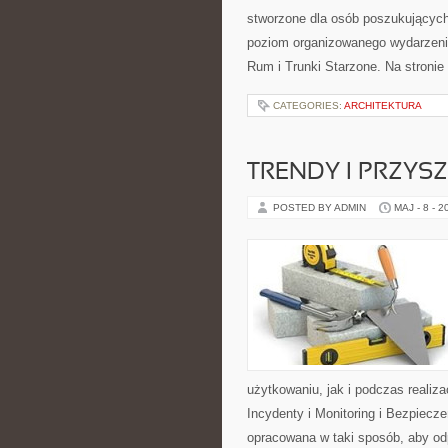
stworzone dla osób poszukujących 
poziom organizowanego wydarzenia
Rum i Trunki Starzone. Na stroni
CATEGORIES:
ARCHITEKTURA
TRENDY I PRZYS
POSTED BY ADMIN
MAJ - 8 - 2
użytkowaniu, jak i podczas realiza
Incydenty i Monitoring i Bezpiecz
opracowana w taki sposób, aby od