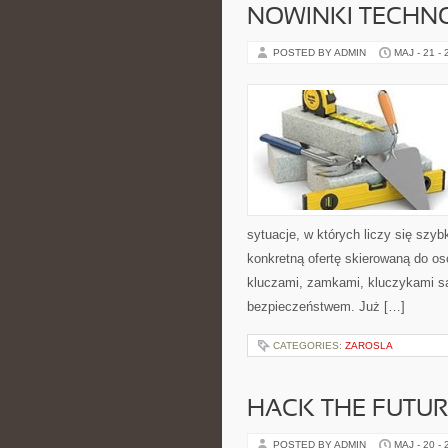
NOWINKI TECHN
POSTED BY ADMIN
MAJ - 21 -
sytuacje, w których liczy się szy
konkretną ofertę skierowaną do o
kluczami, zamkami, kluczykami 
bezpieczeństwem. Już […]
CATEGORIES:
ZAROSLA
HACK THE FUTUR
POSTED BY ADMIN
MAJ - 20 -