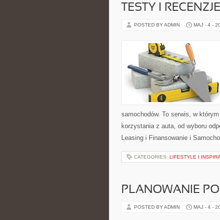
TESTY I RECENZJ
POSTED BY ADMIN
MAJ - 4 - 2
samochodów. To serwis, w którym
korzystania z auta, od wyboru odp
Leasing i Finansowanie i Samoch
CATEGORIES:
LIFESTYLE I INSPIR
PLANOWANIE PO
POSTED BY ADMIN
MAJ - 4 - 2