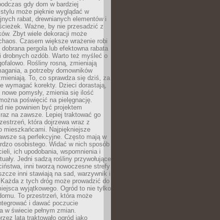
podczas gdy dom w bardziej
 stylu może pięknie wyglądać w
jnych rabat, drewnianych elementów i
ścieżek. Ważne, by nie przesadzić z
ków. Zbyt wiele dekoracji może
chaos. Czasem większe wrażenie robi
 dobrana pergola lub efektowna rabata
ki drobnych ozdób. Warto też myśleć o
gofalowo. Rośliny rosną, zmieniają
ymagania, a potrzeby domowników
zmieniają. To, co sprawdza się dziś, za
że wymagać korekty. Dzieci dorastają,
ę nowe pomysły, zmienia się ilość
można poświęcić na pielęgnację.
d nie powinien być projektem
raz na zawsze. Lepiej traktować go
zestrzeń, która dojrzewa wraz z
o mieszkańcami. Najpiękniejsze
zawsze są perfekcyjne. Często mają w
ardzo osobistego. Widać w nich sposób
cieli, ich upodobania, wspomnienia i
tuały. Jedni sadzą rośliny przywołujące
ciństwa, inni tworzą nowoczesne strefy
eszcze inni stawiają na sad, warzywnik i
. Każda z tych dróg może prowadzić do
iejsca wyjątkowego. Ogród to nie tylko
domu. To przestrzeń, która może
ntegrować i dawać poczucie
ia w świecie pełnym zmian.
rzez lata traktowało ogród jako