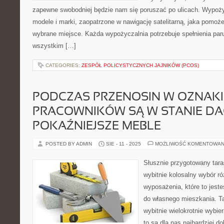
zapewne swobodniej będzie nam się poruszać po ulicach. Wypoży
modele i marki, zaopatrzone w nawigację satelitarną, jaka pomo
wybrane miejsce. Każda wypożyczalnia potrzebuje spełnienia par
wszystkim […]
CATEGORIES:
ZESPÓŁ POLICYSTYCZNYCH JAJNIKÓW (PCOS)
PODCZAS PRZENOSIN W OZNAKI
PRACOWNIKÓW SĄ W STANIE DAĆ
POKAŹNIEJSZE MEBLE
POSTED BY ADMIN
SIE - 11 - 2025
MOŻLIWOŚĆ KOMENTOWAN
Słusznie przygotowany tar
wybitnie kolosalny wybór r
wyposażenia, które to jest
do własnego mieszkania. T
wybitnie wielokrotnie wybie
to są dla nas najbardziej d