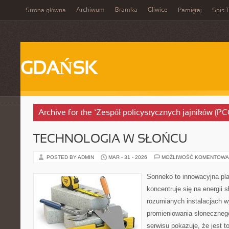
Archiwum
Bramka
Gliwice
Strona główna
Pamiętaj
Spis T
GDAŃSK
Archive for the ‘Zespół policystycznych jajników (P
TECHNOLOGIA W SŁOŃCU
POSTED BY ADMIN
MAR - 31 - 2026
MOŻLIWOŚĆ KOMENTOWA
Sonneko to innowacyjna plat
koncentruje się na energii 
rozumianych instalacjach w
promieniowania słoneczneg
serwisu pokazuje, że jest 