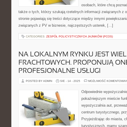
osobach, które chcą pozna
także o tych, którzy szukają rzetelnych informacji związanych z
stronie pojawiają się treści dotyczące między innymi powiększa
związanych z PV w biznesie, najczęstszych usterek, […]
CATEGORIES:
ZESPÓŁ POLICYSTYCZNYCH JAJNIKÓW (PCOS)
NA LOKALNYM RYNKU JEST WIEL
FRACHTOWYCH. PROPONUJĄ ON
PROFESJONALNE USŁUGI
POSTED BY ADMIN
SIE - 14 - 2025
MOŻLIWOŚĆ KOMENTOWA
Odpowiednie wypożyczaln
pokaźniejszym mieście funk
wypożyczalnia aut, przeważ
centrum turystycznego, prz
Przyjeżdżając do miasta, c
turystycznych, mamy szan