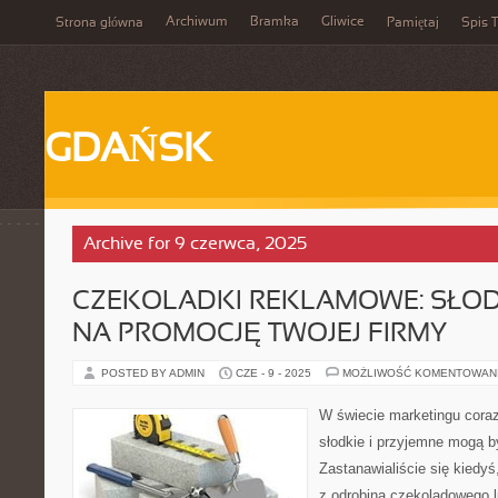
Archiwum
Bramka
Gliwice
Strona główna
Pamiętaj
Spis T
GDAŃSK
Archive for 9 czerwca, 2025
CZEKOLADKI REKLAMOWE: SŁOD
NA PROMOCJĘ TWOJEJ FIRMY
POSTED BY ADMIN
CZE - 9 - 2025
MOŻLIWOŚĆ KOMENTOWAN
W świecie marketingu coraz
słodkie i przyjemne mogą 
Zastanawialiście się kiedyś
z odrobiną czekoladowego 